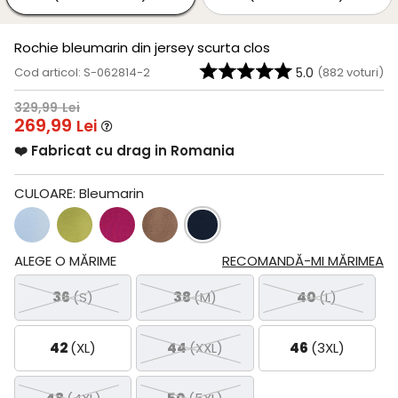
Rochie bleumarin din jersey scurta clos
Cod articol: S-062814-2
5.0
(
882
voturi)
329,99
Lei
269,99
Lei
❤️ Fabricat cu drag in Romania
CULOARE:
Bleumarin
ALEGE O MĂRIME
RECOMANDĂ-MI MĂRIMEA
36
(S)
38
(M)
40
(L)
42
(XL)
44
(XXL)
46
(3XL)