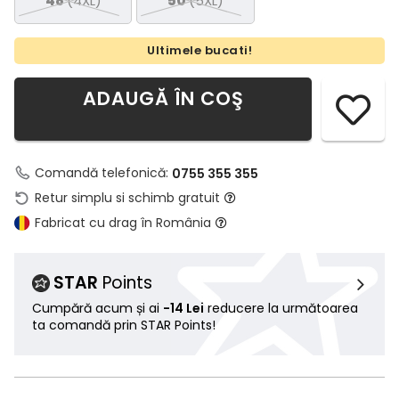
48
(4XL)
50
(5XL)
Ultimele bucati!
ADAUGĂ ÎN COŞ
Comandă telefonică:
0755 355 355
Retur simplu si schimb gratuit
Fabricat cu drag în România
STAR
Points
Cumpără acum și ai
-14 Lei
reducere la următoarea
ta comandă prin STAR Points!