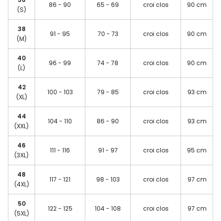
86 - 90
65 - 69
croi clos
90 cm
(S)
38
91 - 95
70 - 73
croi clos
90 cm
(M)
40
96 - 99
74 - 78
croi clos
90 cm
(L)
42
100 - 103
79 - 85
croi clos
93 cm
(XL)
44
104 - 110
86 - 90
croi clos
93 cm
(XXL)
46
111 - 116
91 - 97
croi clos
95 cm
(3XL)
48
117 - 121
98 - 103
croi clos
97 cm
(4XL)
50
122 - 125
104 - 108
croi clos
97 cm
(5XL)