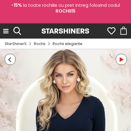
-15%
la toate rochiile cu pret intreg folosind codul
ROCHII15
StarShinerS
Rochii
Rochii elegante