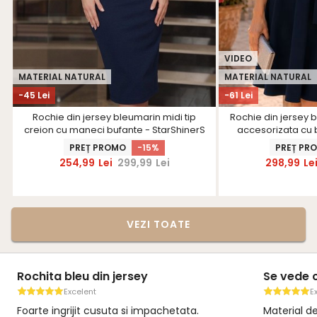
VIDEO
MATERIAL NATURAL
MATERIAL NATURAL
-45 Lei
-61 Lei
Rochie din jersey bleumarin midi tip
Rochie din jersey b
creion cu maneci bufante - StarShinerS
accesorizata cu 
PREȚ PROMO
-15%
PREȚ PR
254,99
Lei
299,99
Lei
298,99
Le
VEZI TOATE
Se vede că este un brand serios
Rochița e
Excelent
E
Material de calitate, croi atent lucrat și
Rochița es