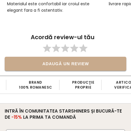
livrare rapidă. Sunt foarte mulțumită.
Materialul 
plăcut la 
corp. Vola
lucrate, îi
încărcată. 
Acordă review-ul tău
atenția la 
alegere
ADAUGĂ UN REVIEW
PRODUCŢIE
ARTICOLE
BANII ÎNAPOI
PROPRIE
VERIFICATE
ÎN 7 ZILE
INTRĂ ÎN COMUNITATEA STARSHINERS ȘI BUCURĂ-TE
DE
-15%
LA PRIMA TA COMANDĂ