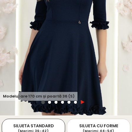
Modelul are
170
cm și poartă
36 (S)
SILUETA STANDARD
SILUETA CU FORME
(Marimi 36-42)
(Marimi 44-54)