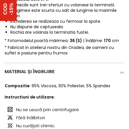
Manecile sunt trei-sferturi cu volanase la terminatii.
%
C
O
D
-
1
5
Lungimea este scurta cu salt de lungime la marimile
mari.
Inchiderea se realizeaza cu fermoar la spate.
Nu dispune de captuseala.
Rochia are volanas la terminatia fustei.
* Fotomodelul poartă mărimea:
36 (S)
| Înălțime:
170
cm
* Fabricat in atelierul nostru din Oradea, de oameni cu
suflet si pasiune pentru frumos
MATERIAL ȘI ÎNGRIJIRE
Compozitie
:
65% Viscoza
,
30% Poliester
,
5% Spandex
Instructiuni de utilizare
:
Nu se usucă prin centrifugare
Fără înălbitori
Nu curăţati chimic.