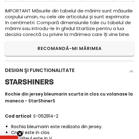
IMPORTANT
Măsurile din tabelul de mărimi sunt măsurile
corpului uman, nu cele ale articolului și sunt exprimate
în centimetri. Compară dimensiunile tale cu tabelul de
mărimi sau introdu-le în ghidul StarSize pentru a lua
decizia corectă cu privire la mărimea care îți vine bine.
RECOMANDĂ-MI MĂRIMEA
DESIGN ŞI FUNCTIONALITATE
Rochie din jersey bleumarin scurta in clos cu volanase la
maneca - StarShinerS
Cod articol
: S-062814-2
Rochia bleumarin este realizata din jersey.
Croiul este in clos.
Decolteul este in V.