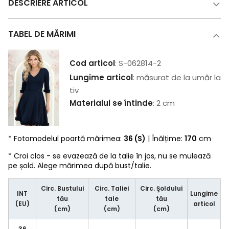
DESCRIERE ARTICOL
TABEL DE MĂRIMI
Cod articol
: S-062814-2
Lungime articol
: măsurat de la umăr la
tiv
Materialul se întinde
: 2 cm
* Fotomodelul poartă mărimea:
36 (S)
| Înălțime:
170
cm
* Croi clos - se evazează de la talie în jos, nu se mulează
pe șold. Alege mărimea după bust/talie.
Circ. Bustului
Circ. Taliei
Circ. Şoldului
INT
Lungime
tău
tale
tău
(EU)
articol
(cm)
(cm)
(cm)
36