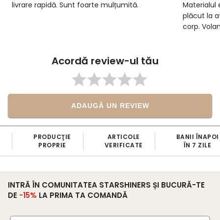
livrare rapidă. Sunt foarte mulțumită.
Materialul 
plăcut la 
corp. Vola
lucrate, îi
încărcată. 
Acordă review-ul tău
atenția la 
alegere
ADAUGĂ UN REVIEW
PRODUCŢIE
ARTICOLE
BANII ÎNAPOI
PROPRIE
VERIFICATE
ÎN 7 ZILE
INTRĂ ÎN COMUNITATEA STARSHINERS ȘI BUCURĂ-TE
DE
-15%
LA PRIMA TA COMANDĂ