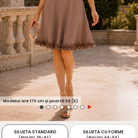
Modelul are
170
cm și poartă
36 (S)
SILUETA STANDARD
SILUETA CU FORME
(Marimi 36-42)
(Marimi 44-54)