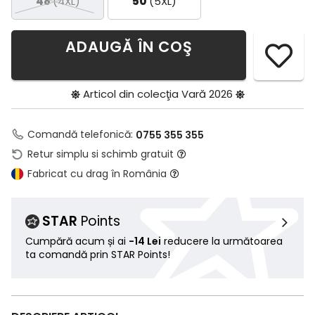
48
(4XL)
50
(5XL)
ADAUGĂ ÎN COŞ
Articol din colecţia
Vară 2026
Comandă telefonică:
0755 355 355
Retur simplu si schimb gratuit
Fabricat cu drag în România
STAR
Points
Cumpără acum și ai
-14 Lei
reducere la următoarea
ta comandă prin STAR Points!