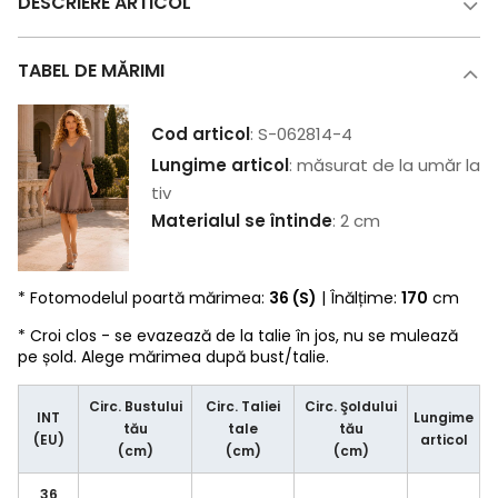
DESCRIERE ARTICOL
TABEL DE MĂRIMI
Cod articol
: S-062814-4
Lungime articol
: măsurat de la umăr la
tiv
Materialul se întinde
: 2 cm
* Fotomodelul poartă mărimea:
36 (S)
| Înălțime:
170
cm
* Croi clos - se evazează de la talie în jos, nu se mulează
pe șold. Alege mărimea după bust/talie.
Circ. Bustului
Circ. Taliei
Circ. Şoldului
INT
Lungime
tău
tale
tău
(EU)
articol
(cm)
(cm)
(cm)
36