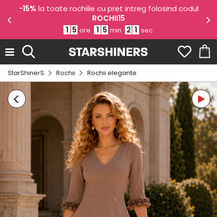
la toate rochiile cu pret intreg folosind codul
-10% EXTR
ROCHII15
fol
1
5
1
5
2
0
1
ore
min
sec
StarShinerS
Rochii
Rochii elegante