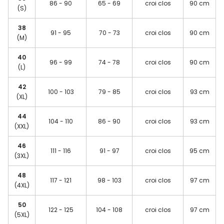
86 - 90
65 - 69
croi clos
90 cm
(S)
38
91 - 95
70 - 73
croi clos
90 cm
(M)
40
96 - 99
74 - 78
croi clos
90 cm
(L)
42
100 - 103
79 - 85
croi clos
93 cm
(XL)
44
104 - 110
86 - 90
croi clos
93 cm
(XXL)
46
111 - 116
91 - 97
croi clos
95 cm
(3XL)
48
117 - 121
98 - 103
croi clos
97 cm
(4XL)
50
122 - 125
104 - 108
croi clos
97 cm
(5XL)