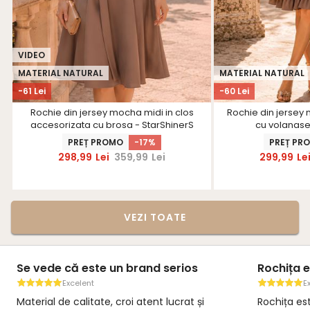
VIDEO
MATERIAL NATURAL
MATERIAL NATURAL
-61 Lei
-60 Lei
Rochie din jersey mocha midi in clos
Rochie din jersey 
accesorizata cu brosa - StarShinerS
cu volanase
PREȚ PROMO
-17%
PREȚ PR
298,99
Lei
359,99
Lei
299,99
Le
VEZI TOATE
Se vede că este un brand serios
Rochița e
Excelent
E
Material de calitate, croi atent lucrat și
Rochița es