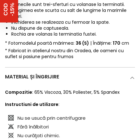
Manecile sunt trei-sferturi cu volanase la terminatii.
%
C
O
D
-
1
5
Lungimea este scurta cu salt de lungime la marimile
mari.
Inchiderea se realizeaza cu fermoar la spate.
Nu dispune de captuseala.
Rochia are volanas la terminatia fustei.
* Fotomodelul poartă mărimea:
36 (S)
| Înălțime:
170
cm
* Fabricat in atelierul nostru din Oradea, de oameni cu
suflet si pasiune pentru frumos
MATERIAL ȘI ÎNGRIJIRE
Compozitie
:
65% Viscoza
,
30% Poliester
,
5% Spandex
Instructiuni de utilizare
:
Nu se usucă prin centrifugare
Fără înălbitori
Nu curăţati chimic.