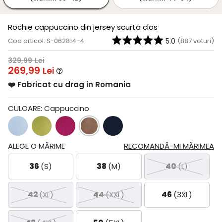
Rochie cappuccino din jersey scurta clos
Cod articol: S-062814-4
5.0
(
887
voturi)
329,99
Lei
269,99
Lei
❤️ Fabricat cu drag in Romania
CULOARE:
Cappuccino
ALEGE O MĂRIME
RECOMANDĂ-MI MĂRIMEA
36
(S)
38
(M)
40
(L)
42
(XL)
44
(XXL)
46
(3XL)