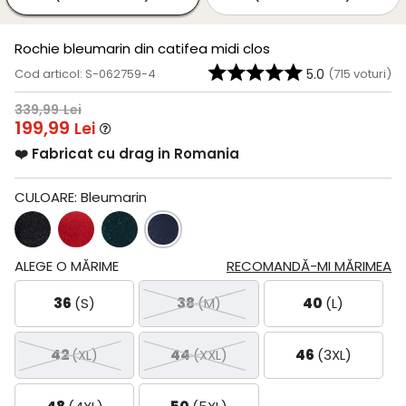
Rochie bleumarin din catifea midi clos
Cod articol: S-062759-4
5.0
(
715
voturi)
339,99
Lei
199,99
Lei
❤️ Fabricat cu drag in Romania
CULOARE:
Bleumarin
ALEGE O MĂRIME
RECOMANDĂ-MI MĂRIMEA
36
(S)
38
(M)
40
(L)
42
(XL)
44
(XXL)
46
(3XL)