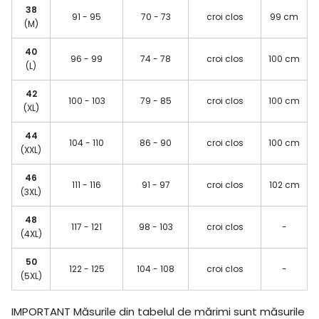
38
91 - 95
70 - 73
croi clos
99 cm
(M)
40
96 - 99
74 - 78
croi clos
100 cm
(L)
42
100 - 103
79 - 85
croi clos
100 cm
(XL)
44
104 - 110
86 - 90
croi clos
100 cm
(XXL)
46
111 - 116
91 - 97
croi clos
102 cm
(3XL)
48
117 - 121
98 - 103
croi clos
-
(4XL)
50
122 - 125
104 - 108
croi clos
-
(5XL)
IMPORTANT
Măsurile din tabelul de mărimi sunt măsurile