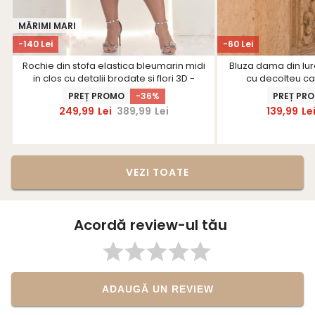
MĂRIMI MARI
-140 Lei
-60 Lei
Rochie din stofa elastica bleumarin midi
Bluza dama din lu
in clos cu detalii brodate si flori 3D -
cu decolteu ca
StarShinerS
PREȚ PROMO
-36%
PREȚ PR
249,99
Lei
389,99
Lei
139,99
Le
VEZI TOATE
Acordă review-ul tău
ADAUGĂ UN REVIEW