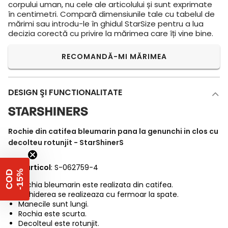
corpului uman, nu cele ale articolului și sunt exprimate
în centimetri. Compară dimensiunile tale cu tabelul de
mărimi sau introdu-le în ghidul StarSize pentru a lua
decizia corectă cu privire la mărimea care îți vine bine.
RECOMANDĂ-MI MĂRIMEA
DESIGN ŞI FUNCTIONALITATE
Rochie din catifea bleumarin pana la genunchi in clos cu
decolteu rotunjit - StarShinerS
Cod articol
: S-062759-4
%
C
O
D
-
1
5
Rochia bleumarin este realizata din catifea.
Inchiderea se realizeaza cu fermoar la spate.
Manecile sunt lungi.
Rochia este scurta.
Decolteul este rotunjit.