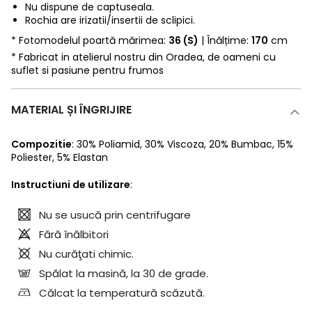
Nu dispune de captuseala.
Rochia are irizatii/insertii de sclipici.
* Fotomodelul poartă mărimea:
36 (S)
| Înălțime:
170
cm
* Fabricat in atelierul nostru din Oradea, de oameni cu
suflet si pasiune pentru frumos
MATERIAL ȘI ÎNGRIJIRE
Compozitie
:
30% Poliamid
,
30% Viscoza
,
20% Bumbac
,
15%
Poliester
,
5% Elastan
Instructiuni de utilizare
:
Nu se usucă prin centrifugare
Fără înălbitori
Nu curăţati chimic.
Spălat la masină, la 30 de grade.
Călcat la temperatură scăzută.