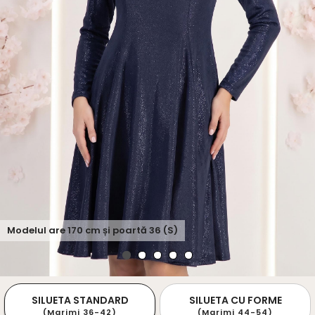
Modelul are
170
cm și poartă
36 (S)
SILUETA STANDARD
SILUETA CU FORME
(Marimi 36-42)
(Marimi 44-54)