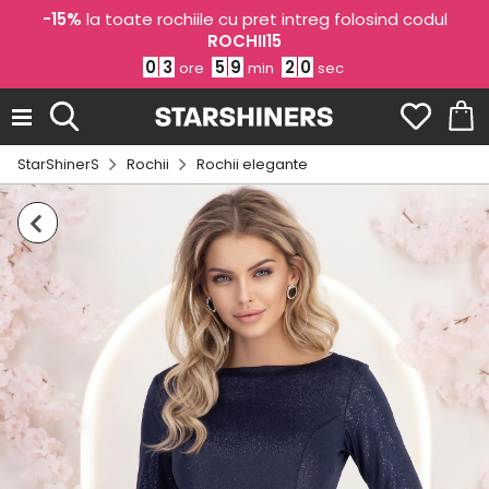
-15%
la toate rochiile cu pret intreg folosind codul
ROCHII15
0
3
5
9
1
9
ore
min
sec
StarShinerS
Rochii
Rochii elegante