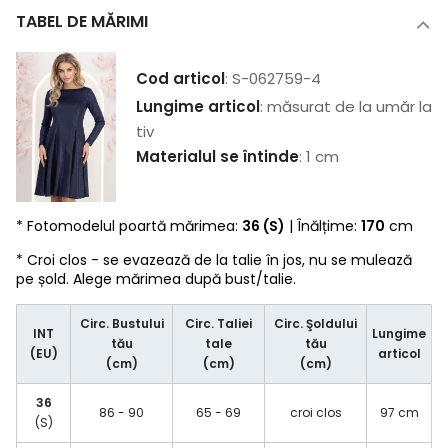
TABEL DE MĂRIMI
Cod articol
: S-062759-4
Lungime articol
: măsurat de la umăr la
tiv
Materialul se întinde
: 1 cm
* Fotomodelul poartă mărimea:
36 (S)
| Înălțime:
170
cm
* Croi clos - se evazează de la talie în jos, nu se mulează
pe șold. Alege mărimea după bust/talie.
Circ. Bustului
Circ. Taliei
Circ. Şoldului
INT
Lungime
tău
tale
tău
(EU)
articol
(cm)
(cm)
(cm)
36
86 - 90
65 - 69
croi clos
97 cm
(S)