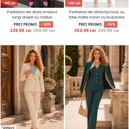
-60 Lei
-45 Lei
Pantaloni din stofa zmeura
Pantaloni din stofa turcoaz cu
lungi drepti cu nasturi
talie inalta conici cu buzunare
decorativi aurii- StarShinerS
false - StarShinerS
PREȚ PROMO
-20%
PREȚ PROMO
-15%
239,99
Lei
299,99
Lei
254,99
Lei
299,99
Lei
VIDEO