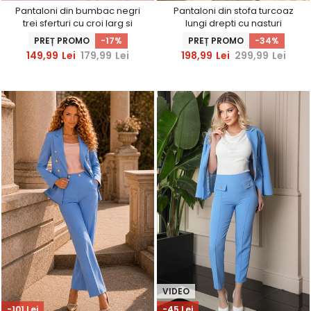
Pantaloni din bumbac negri
Pantaloni din stofa turcoaz
trei sferturi cu croi larg si
lungi drepti cu nasturi
buzunare laterale
decorativi aurii- StarShinerS
PREȚ PROMO
-17%
PREȚ PROMO
-34%
149,99
Lei
179,99
Lei
198,99
Lei
299,99
Lei
VIDEO
-101 Lei
-45 Lei