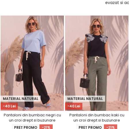
detaliu stilat și modern. Sunt perfecti
deobicei
pentru ținute office sau outfituri chic de zi.
MATERIAL NATURAL
MATERIAL NATURAL
-40 Lei
-40 Lei
Pantaloni din bumbac negri cu
Pantaloni din bumbac kaki cu
un croi drept si buzunare
un croi drept si buzunare
laterale
laterale
PREȚ PROMO
-21%
PREȚ PROMO
-21%