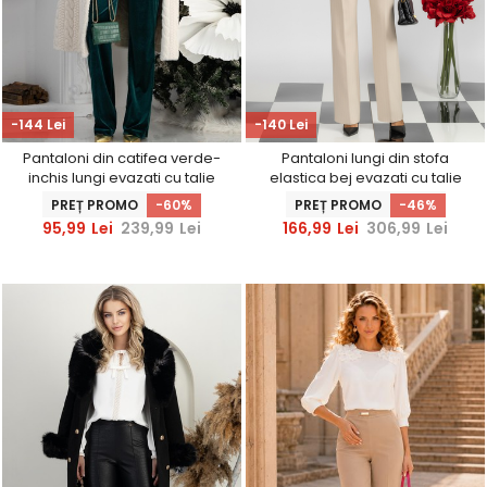
-144 Lei
-140 Lei
Pantaloni din catifea verde-
Pantaloni lungi din stofa
inchis lungi evazati cu talie
elastica bej evazati cu talie
inalta pe suport de elastic -
inalta si buzunare laterale
PREȚ PROMO
-60%
PREȚ PROMO
-46%
StarShinerS
95,99
Lei
239,99
Lei
166,99
Lei
306,99
Lei