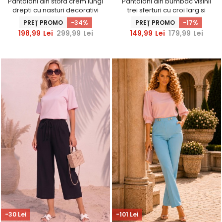
Pantaloni din stofa crem lungi
Pantaloni din bumbac visinii
drepti cu nasturi decorativi
trei sferturi cu croi larg si
aurii- StarShinerS
buzunare laterale
PREȚ PROMO
-34%
PREȚ PROMO
-17%
198,99
Lei
299,99
Lei
149,99
Lei
179,99
Lei
-30 Lei
-101 Lei