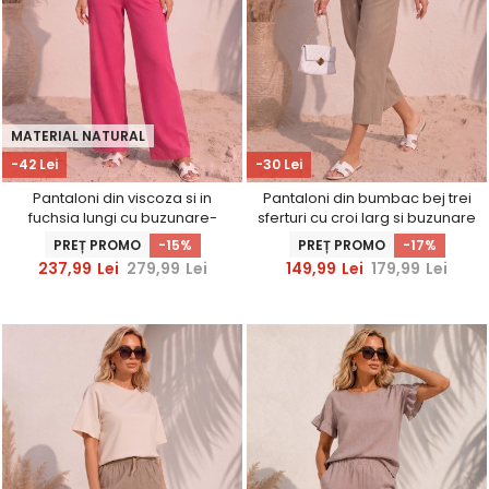
MATERIAL NATURAL
-42 Lei
-30 Lei
Pantaloni din viscoza si in
Pantaloni din bumbac bej trei
fuchsia lungi cu buzunare-
sferturi cu croi larg si buzunare
StarShinerS
laterale
PREȚ PROMO
-15%
PREȚ PROMO
-17%
237,99
Lei
279,99
Lei
149,99
Lei
179,99
Lei