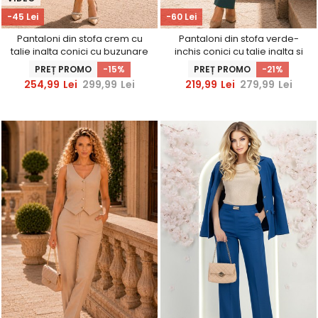
-45 Lei
-60 Lei
Pantaloni din stofa crem cu
Pantaloni din stofa verde-
talie inalta conici cu buzunare
inchis conici cu talie inalta si
false - StarShinerS
buzunare laterale -
PREȚ PROMO
-15%
PREȚ PROMO
-21%
StarShinerS
254,99
Lei
299,99
Lei
219,99
Lei
279,99
Lei