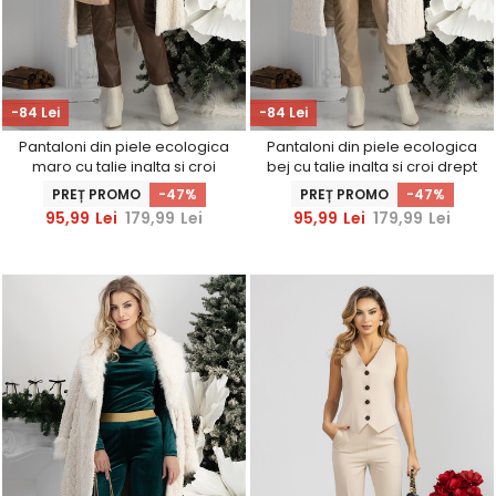
-84 Lei
-84 Lei
Pantaloni din piele ecologica
Pantaloni din piele ecologica
maro cu talie inalta si croi
bej cu talie inalta si croi drept
drept vatuiti
vatuiti
PREȚ PROMO
-47%
PREȚ PROMO
-47%
95,99
Lei
179,99
Lei
95,99
Lei
179,99
Lei