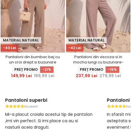
MATERIAL NATURAL
MATERIAL NATURAL
-40 Lei
-42 Lei
Pantaloni din bumbac bej cu
Pantaloni din viscoza si in
un croi drept si buzunare
mocha lungi cu buzunare-
laterale
StarShinerS
PREȚ PROMO
-21%
PREȚ PROMO
-15%
149,99
Lei
189,99
Lei
237,99
Lei
279,99
Lei
Pantalonii sunt eleganți și...
Pantalon
Excelent
Pantalonii sunt eleganți și confortabili.
Material
Talia înaltă avantajează silueta, iar
modern, 
buzunarele false frontale adaugă un
potrive