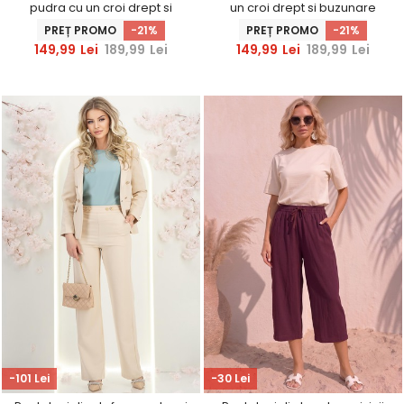
pudra cu un croi drept si
un croi drept si buzunare
buzunare laterale
laterale
PREȚ PROMO
-21%
PREȚ PROMO
-21%
149,99
Lei
189,99
Lei
149,99
Lei
189,99
Lei
-101 Lei
-30 Lei