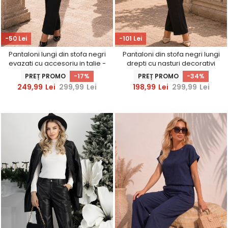
-50 Lei
-101 Lei
Pantaloni lungi din stofa negri
Pantaloni din stofa negri lungi
evazati cu accesoriu in talie -
drepti cu nasturi decorativi
StarShinerS
aurii- StarShinerS
PREȚ PROMO
-17%
PREȚ PROMO
-34%
249,99
Lei
299,99
Lei
198,99
Lei
299,99
Lei