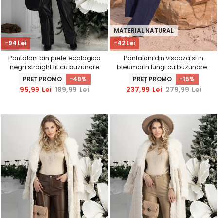
MATERIAL NATURAL
-94 Lei
-42 Lei
Pantaloni din piele ecologica
Pantaloni din viscoza si in
negri straight fit cu buzunare
bleumarin lungi cu buzunare-
laterale
StarShinerS
PREȚ PROMO
-49%
PREȚ PROMO
-15%
95,99
Lei
189,99
Lei
237,99
Lei
279,99
Lei