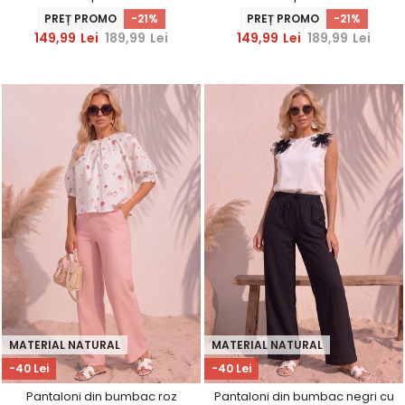
laterale
laterale
PREȚ PROMO
-21%
PREȚ PROMO
-21%
149,99
Lei
189,99
Lei
149,99
Lei
189,99
Lei
MATERIAL NATURAL
MATERIAL NATURAL
-40 Lei
-40 Lei
Pantaloni din bumbac roz
Pantaloni din bumbac negri cu