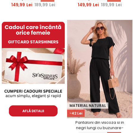
149,99
Lei
189,99
Lei
149,99
Lei
189,99
Lei
MATERIAL NATURAL
-42 Lei
Pantaloni din viscoza si in
negri lungi cu buzunare-