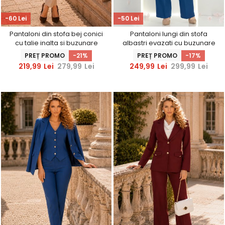
-60 Lei
-50 Lei
Pantaloni din stofa bej conici
Pantaloni lungi din stofa
cu talie inalta si buzunare
albastri evazati cu buzunare
laterale - StarShinerS
laterale si accesoriu in talie -
PREȚ PROMO
-21%
PREȚ PROMO
-17%
StarShinerS
219,99
Lei
279,99
Lei
249,99
Lei
299,99
Lei