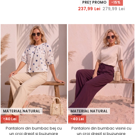
StarShinerS
PREȚ PROMO
-15%
237,99
Lei
279,99
Lei
MATERIAL NATURAL
MATERIAL NATURAL
-40 Lei
-40 Lei
Pantaloni din bumbac bej cu
Pantaloni din bumbac visinii cu
un croi drept si buzunare
un croi drept si buzunare