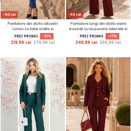
-60 Lei
-50 Lei
Pantaloni din stofa albastri
Pantaloni lungi din stofa visinii
conici cu talie inalta si
evazati cu buzunare laterale si
buzunare laterale -
accesoriu un talie-
PREȚ PROMO
-21%
PREȚ PROMO
-17%
StarShinerS
StarShinerS
219,99
Lei
279,99
Lei
249,99
Lei
299,99
Lei