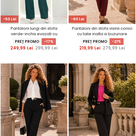
-50 Lei
-60 Lei
Pantaloni lungi din stofa
Pantaloni din stofa visinii conici
verde-inchis evazati cu
cu talie inalta si buzunare
accesoriu in talie - StarShinerS
laterale - StarShinerS
PREȚ PROMO
-17%
PREȚ PROMO
-21%
249,99
Lei
299,99
Lei
219,99
Lei
279,99
Lei