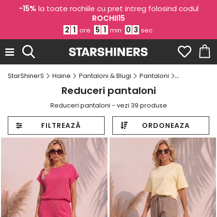
-15%
la toate rochiile cu pret intreg folosind codul
ROCHII15
2
1
5
1
0
1
ore
min
sec
StarShinerS
Haine
Pantaloni & Blugi
Pantaloni
Reduceri pa
Reduceri pantaloni
Reduceri pantaloni - vezi 39 produse
FILTREAZĂ
ORDONEAZA