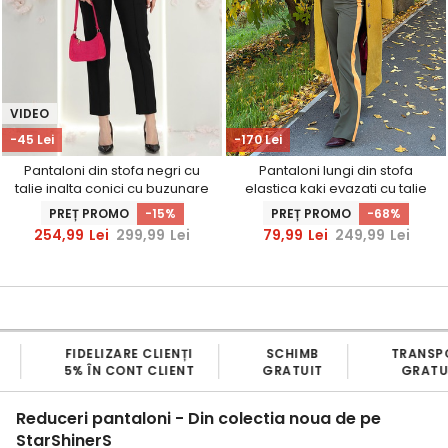
VIDEO
-45 Lei
-170 Lei
Pantaloni din stofa negri cu
Pantaloni lungi din stofa
talie inalta conici cu buzunare
elastica kaki evazati cu talie
false - StarShinerS
inalta - StarShinerS
PREȚ PROMO
-15%
PREȚ PROMO
-68%
254,99
Lei
299,99
Lei
79,99
Lei
249,99
Lei
B
TRANSPORT
BRAND
PROD
IT
GRATUIT
100% ROMANESC
PRO
Reduceri pantaloni - Din colectia noua de pe
StarShinerS