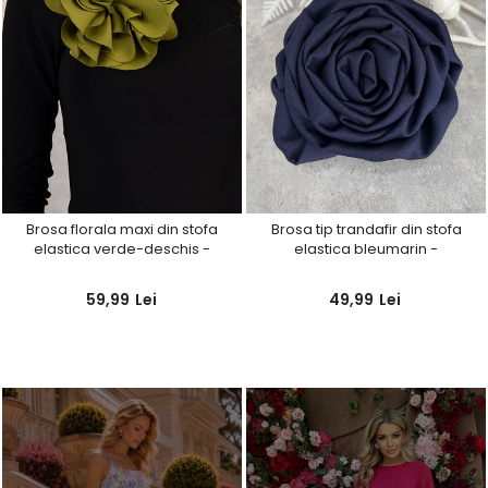
Brosa florala maxi din stofa
Brosa tip trandafir din stofa
elastica verde-deschis -
elastica bleumarin -
StarShinerS
StarShinerS
59,99
Lei
49,99
Lei