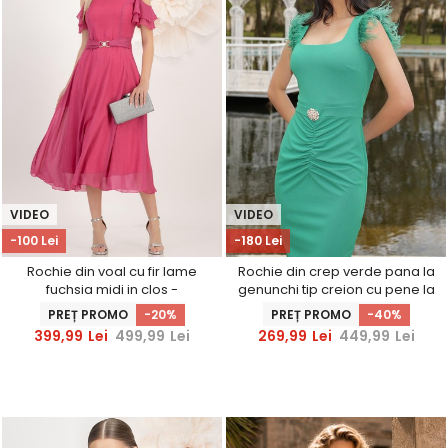
VIDEO
VIDEO
-100 Lei
-180 Lei
Rochie din voal cu fir lame
Rochie din crep verde pana la
fuchsia midi in clos -
genunchi tip creion cu pene la
StarShinerS
umeri - StarShinerS
PREȚ PROMO
-20%
PREȚ PROMO
-40%
399,99
Lei
499,99
Lei
269,99
Lei
449,99
Lei