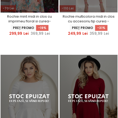
-70 Lei
-110 Lei
Rochie mint midi in clos cu
Rochie multicolora midi in clos
imprimeu floral si curea-
cu accesoriu tip curea -
StarShinerS
StarShinerS
PREȚ PROMO
-19%
PREȚ PROMO
-31%
299,99
Lei
369,99
Lei
249,99
Lei
359,99
Lei