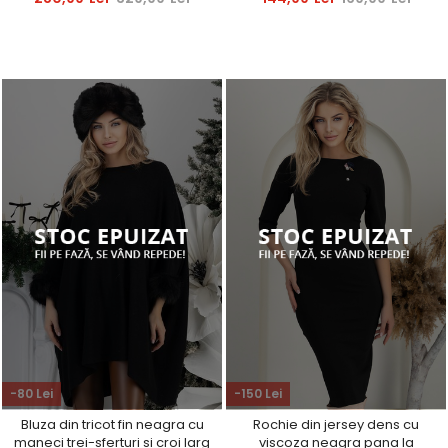
-80 Lei
-150 Lei
Bluza din tricot fin neagra cu
Rochie din jersey dens cu
maneci trei-sferturi si croi larg
viscoza neagra pana la