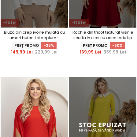
-80 Lei
-170 Lei
Bluza din crep ivoire mulata cu
Rochie din tricot texturat visinie
umeri bufanti si peplum -
scurta in clos cu accesoriu tip
StarShinerS
curea - StarShinerS
PREȚ PROMO
-35%
PREȚ PROMO
-50%
149,99
Lei
229,99
Lei
169,99
Lei
339,99
Lei