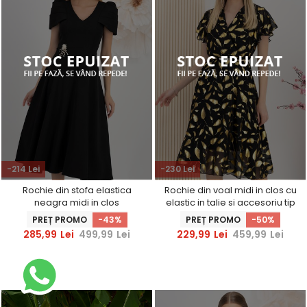
-214 Lei
-230 Lei
Rochie din stofa elastica
Rochie din voal midi in clos cu
neagra midi in clos
elastic in talie si accesoriu tip
accesorizata cu brosa -
curea - StarShinerS
PREȚ PROMO
-43%
PREȚ PROMO
-50%
StarShinerS
285,99
Lei
499,99
Lei
229,99
Lei
459,99
Lei