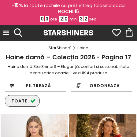
-15%
la toate rochiile cu pret intreg folosind codul
ROCHII15
0
3
2
0
2
9
ore
min
sec
StarShinerS
Haine
Haine damă – Colecția 2026 - Pagina 17
Haine damă StarShinerS – Eleganță, confort și sustenabilitate
pentru orice ocazie - vezi 1194 produse
FILTREAZĂ
ORDONEAZA
TOATE