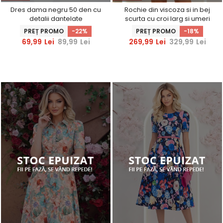
Dres dama negru 50 den cu
Rochie din viscoza si in bej
detalii dantelate
scurta cu croi larg si umeri
decupati - StarShinerS
PREȚ PROMO
-22%
PREȚ PROMO
-18%
69,99
Lei
89,99
Lei
269,99
Lei
329,99
Lei