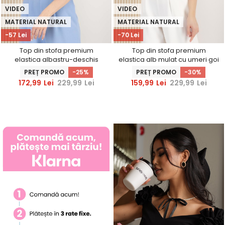
VIDEO
VIDEO
MATERIAL NATURAL
MATERIAL NATURAL
-57 Lei
-70 Lei
Top din stofa premium
Top din stofa premium
elastica albastru-deschis
elastica alb mulat cu umeri goi
mulat cu umeri goi si volanase
si volanase - StarShinerS
PREȚ PROMO
-25%
PREȚ PROMO
-30%
- StarShinerS
172,99
Lei
229,99
Lei
159,99
Lei
229,99
Lei