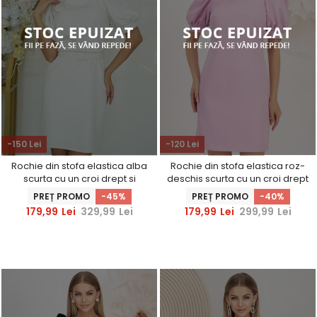
-150 Lei
-120 Lei
Rochie din stofa elastica alba
Rochie din stofa elastica roz-
scurta cu un croi drept si
deschis scurta cu un croi drept
accesoriu tip curea si brosa -
si maneci scurte bufante -
PREȚ PROMO
-45%
PREȚ PROMO
-40%
StarShinerS
StarShinerS
179,99
Lei
329,99
Lei
179,99
Lei
299,99
Lei