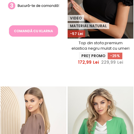
VIDEO
MATERIAL NATURAL
-57 Lei
Top din stofa premium
elastica negru mulat cu umeri
goi si volanase - StarShinerS
PREȚ PROMO
-25%
172,99
Lei
229,99
Lei