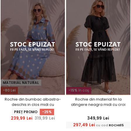
MATERIAL NATURAL
-80 Lei
-15%
în coş
Rochie din bumbac albastra-
Rochie din material fin la
deschis in clos midi cu
atingere neagra midi cu croi
accesoriu tip curea
larg
PREȚ PROMO
-25%
239,99
Lei
319,99
Lei
349,99
Lei
297,49
Lei
cu cod
ROCHII15