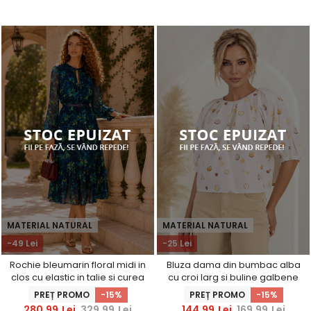
MATERIAL NATURAL
MATERIAL NATURAL
-49 Lei
-25 Lei
Rochie bleumarin floral midi in
Bluza dama din bumbac alba
clos cu elastic in talie si curea
cu croi larg si buline galbene
detasabila - StarShinerS
PREȚ PROMO
-15%
PREȚ PROMO
-15%
280,99
Lei
329,99
Lei
144,99
Lei
169,99
Lei