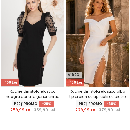
VIDEO
-100 Lei
-150 Lei
Rochie din stofa elastica
Rochie din stofa elastica alba
neagra pana la genunchi tip
tip creion cu aplicatii cu pietre
creion cu maneci bufante -
strass - StarShinerS
PREȚ PROMO
-28%
PREȚ PROMO
-39%
StarShinerS
259,99
Lei
359,99
Lei
229,99
Lei
379,99
Lei