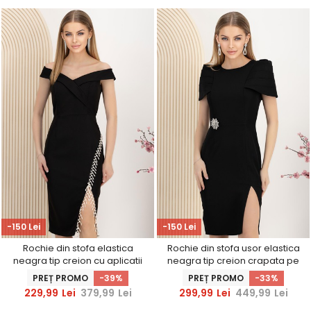
-150 Lei
-150 Lei
Rochie din stofa elastica
Rochie din stofa usor elastica
neagra tip creion cu aplicatii
neagra tip creion crapata pe
cu pietre strass - StarShinerS
picior - StarShinerS
PREȚ PROMO
-39%
PREȚ PROMO
-33%
229,99
Lei
379,99
Lei
299,99
Lei
449,99
Lei