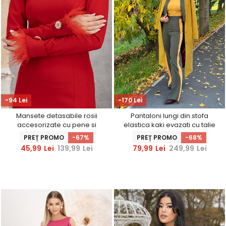
-94 Lei
-170 Lei
Mansete detasabile rosii
Pantaloni lungi din stofa
accesorizate cu pene si
elastica kaki evazati cu talie
nasturi decorativi -
inalta - StarShinerS
PREȚ PROMO
-67%
PREȚ PROMO
-68%
StarShinerS
45,99
Lei
139,99
Lei
79,99
Lei
249,99
Lei