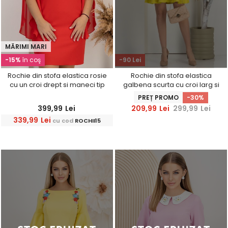
MĂRIMI MARI
-15%
în coş
-90 Lei
Rochie din stofa elastica rosie
Rochie din stofa elastica
cu un croi drept si maneci tip
galbena scurta cu croi larg si
fluture din voal cu aplicatii pe
guler cu detalii brodate -
PREȚ PROMO
-30%
umeri - StarShinerS
StarShinerS
399,99
Lei
209,99
Lei
299,99
Lei
339,99
Lei
cu cod
ROCHII15