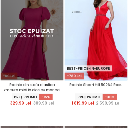
BEST-PRICE-IN-EUROPE
-60 Lei
-780 Lei
Rochie din stofa elastica
Rochie Sherri Hill 50264 Rosu
zmeura midi in clos cu maneci
bufante si aplicatii
PREȚ PROMO
-15%
PREȚ PROMO
-30%
stralucitoare - StarShinerS
329,99
Lei
389,99
Lei
1 819,99
Lei
2 599,99
Lei