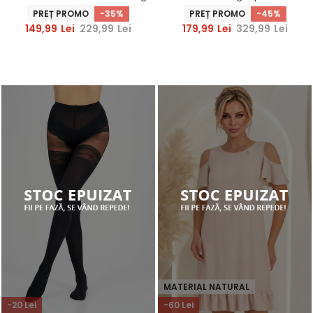
cu insertii de blana ecologica
genunchi tip creion
PREȚ PROMO
-35%
PREȚ PROMO
-45%
accesorizata cu brosa -
149,99
Lei
229,99
Lei
179,99
Lei
329,99
Lei
StarShinerS
MATERIAL NATURAL
-20 Lei
-60 Lei