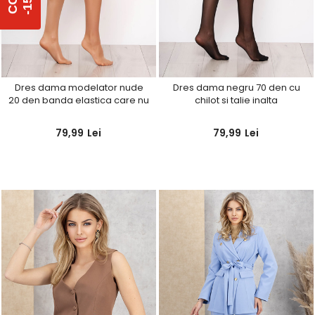
%
C
O
D
-
1
5
Dres dama modelator nude
Dres dama negru 70 den cu
20 den banda elastica care nu
chilot si talie inalta
aluneca
79,99
Lei
79,99
Lei