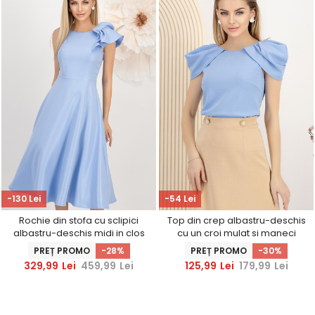
-130 Lei
-54 Lei
Rochie din stofa cu sclipici
Top din crep albastru-deschis
albastru-deschis midi in clos
cu un croi mulat si maneci
cu volanas pe umar -
scurte - StarShinerS
PREȚ PROMO
-28%
PREȚ PROMO
-30%
StarShinerS
329,99
Lei
459,99
Lei
125,99
Lei
179,99
Lei