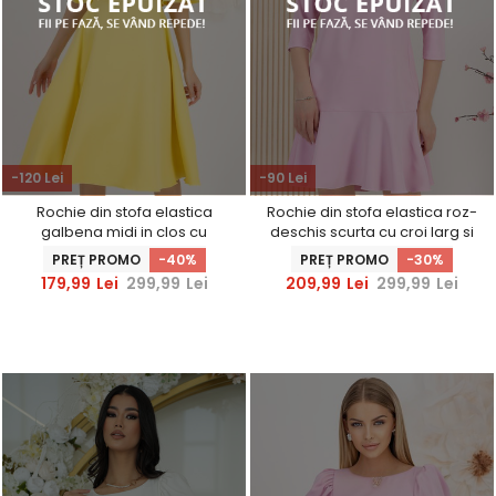
-120 Lei
-90 Lei
Rochie din stofa elastica
Rochie din stofa elastica roz-
galbena midi in clos cu
deschis scurta cu croi larg si
broderie florala unica -
guler cu detalii brodate -
PREȚ PROMO
-40%
PREȚ PROMO
-30%
StarShinerS
StarShinerS
179,99
Lei
299,99
Lei
209,99
Lei
299,99
Lei