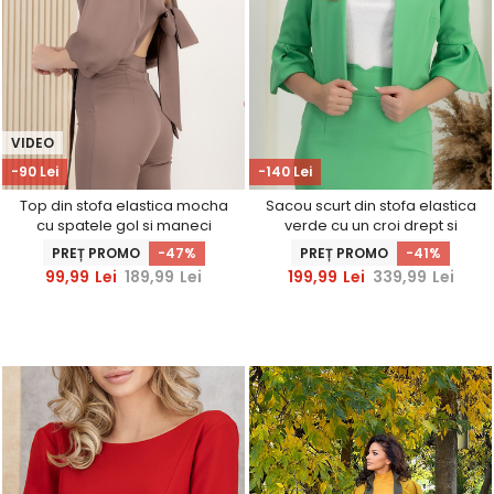
VIDEO
-90 Lei
-140 Lei
Top din stofa elastica mocha
Sacou scurt din stofa elastica
cu spatele gol si maneci
verde cu un croi drept si
bufante - StarShinerS
maneci clopot - StarShinerS
PREȚ PROMO
-47%
PREȚ PROMO
-41%
99,99
Lei
189,99
Lei
199,99
Lei
339,99
Lei