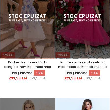
-70 Lei
-60 Lei
Rochie din material fin la
Rochie din tul cu plumeti roz
atingere mov imprimata midi
midi in clos cu maneci bufante
in clos cu cordon
si aplicatii stralucitoare cu
PREȚ PROMO
-19%
PREȚ PROMO
-15%
perle - StarShinerS
299,99
Lei
369,99
Lei
329,99
Lei
389,99
Lei