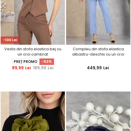
-100 Lei
Vesta din stofa elastica bej cu
Compleu din stofa elastica
un croi cambrat
albastru-deschis cu un croi
conic accesorizat cu cordon
PREȚ PROMO
-53%
in talie
89,99
Lei
189,99
Lei
449,99
Lei