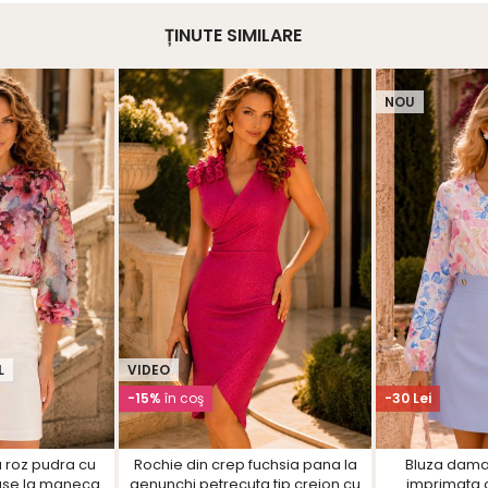
ȚINUTE SIMILARE
NOU
L
VIDEO
-15%
în coş
-30 Lei
a roz pudra cu
Rochie din crep fuchsia pana la
Bluza dama 
nase la maneca
genunchi petrecuta tip creion cu
imprimata c