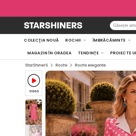
COLECŢIA NOUĂ
ROCHII
ÎMBRĂCĂMINTE
MAGAZIN ÎN ORADEA
TENDINȚE
PROIECTE U
StarShinerS
Rochii
Rochii elegante