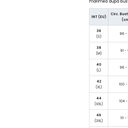
mărimea după bust/
Circ. Bust
INT (EU)
(c
36
86 -
(S)
38
91 -
(M)
40
96 -
(L)
42
100 -
(XL)
44
104 -
(XXL)
46
111 -
(3XL)