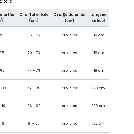
talie.
ului tău
Circ. Taliei tale
Circ. Şoldului tău
Lungime
m)
(cm)
(cm)
articol
 90
65 - 69
croi clos
118 cm
 95
70 - 73
croi clos
118 cm
 99
74 - 78
croi clos
118 cm
 103
79 - 85
croi clos
120 cm
 110
86 - 90
croi clos
120 cm
 116
91 - 97
croi clos
122 cm