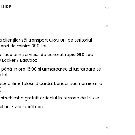
IJIRE
 clienților săi transport GRATUIT pe teritoriul
enzi de minim 399 Lei
 face prin serviciul de curierat rapid GLS sau
LS Locker / Easybox
ână în ora 16:00 și următoarea zi lucrătoare te
olet
ace online folosind cardul bancar sau numerar la
)
 și schimba gratuit articolul în termen de 14 zile
uiți în 7 zile lucrătoare