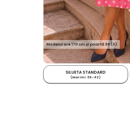
Modelul are
170
cm și poartă
36 (S)
SILUETA STANDARD
(Marimi 36-42)