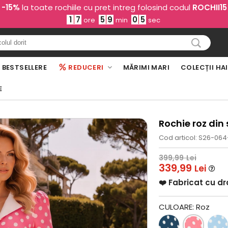
-15%
la toate rochiile cu pret intreg folosind codul
ROCHII15
1
7
5
9
0
4
ore
min
sec
BESTSELLERE
REDUCERI
MĂRIMI MARI
COLECȚII HA
E
Rochie roz din 
Cod articol: S26-064
399,99
Lei
339,99
Lei
❤️ Fabricat cu d
CULOARE:
Roz