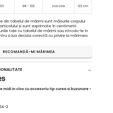
 121
98 - 103
croi clos
122 cm
e din tabelul de mărimi sunt măsurile corpului
rticolului și sunt exprimate în centimetri.
ile tale cu tabelul de mărimi sau introdu-le în
ntru a lua decizia corectă cu privire la mărimea
RECOMANDĂ-MI MĂRIMEA
IONALITATE
e midi in clos cu accesoriu tip curea si buzunare -
064-2