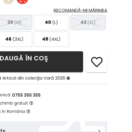
RECOMANDĂ-MI MĂRIMEA
38
(M)
40
(L)
42
(XL)
46
(3XL)
48
(4XL)
DAUGĂ ÎN COŞ
Articol din colecţia
Vară 2026
onică:
0755 355 355
schimb gratuit
g în România
ts