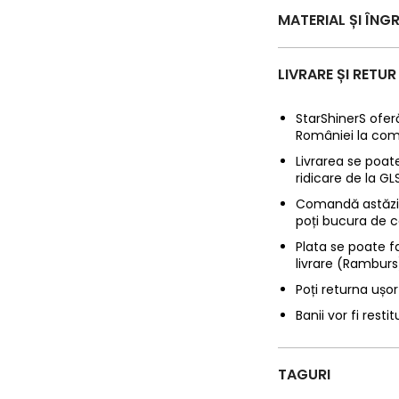
MATERIAL ȘI ÎNGR
LIVRARE ȘI RETUR
StarShinerS oferă
României la com
Livrarea se poate
ridicare de la G
Comandă astăzi p
poți bucura de c
Plata se poate f
livrare (Ramburs
Poți returna ușor
Banii vor fi restit
TAGURI