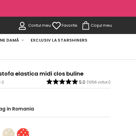
Contul meu
Favorite
Coşul meu
INE DAMĂ
EXCLUSIV LA STARSHINERS
stofa elastica midi clos buline
-2
5.0
(
1056
voturi)
rag in Romania