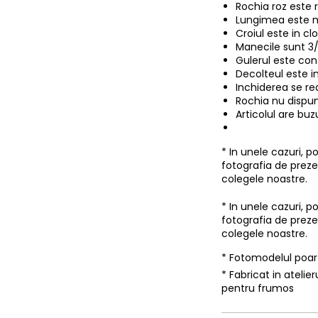
Rochia roz este r
Lungimea este m
Croiul este in clo
Manecile sunt 3
Gulerul este con
Decolteul este in
Inchiderea se rea
Rochia nu dispu
Articolul are buz
* In unele cazuri, 
fotografia de prez
colegele noastre.
* In unele cazuri, 
fotografia de prez
colegele noastre.
* Fotomodelul poa
* Fabricat in ateli
pentru frumos