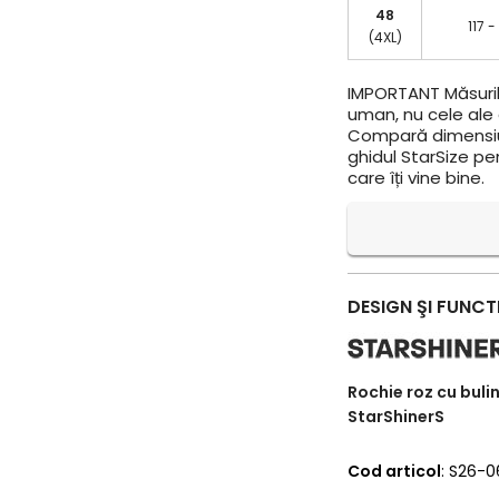
48
117 -
(4XL)
IMPORTANT
Măsuril
uman, nu cele ale a
Compară dimensiun
ghidul StarSize pe
care îți vine bine.
DESIGN ŞI FUNCT
Rochie roz cu bulin
StarShinerS
Cod articol
: S26-