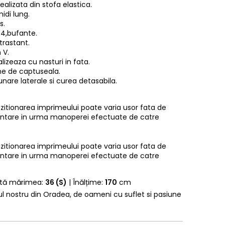
ealizata din stofa elastica.
idi lung.
s.
/4,bufante.
trastant.
 V.
lizeaza cu nasturi in fata.
ne de captuseala.
unare laterale si curea detasabila.
pozitionarea imprimeului poate varia usor fata de
entare in urma manoperei efectuate de catre
pozitionarea imprimeului poate varia usor fata de
entare in urma manoperei efectuate de catre
rtă mărimea:
36 (S)
| Înălțime:
170
cm
erul nostru din Oradea, de oameni cu suflet si pasiune