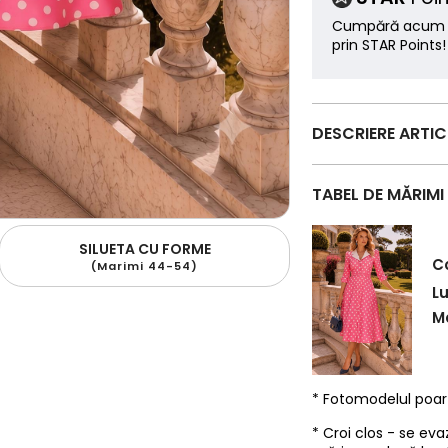
Cumpără acum ș
prin STAR Points!
DESCRIERE ARTI
TABEL DE MĂRIMI
SILUETA CU FORME
C
(Marimi 44-54)
L
Ma
* Fotomodelul poa
* Croi clos - se eva