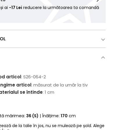
i ai
-17 Lei
reducere la următoarea ta comandă
COL
od articol
: S26-064-2
ungime articol
: măsurat de la umăr la tiv
terialul se întinde
: 1 cm
rtă mărimea:
36 (S)
| Înălțime:
170
cm
zează de la talie în jos, nu se mulează pe șold. Alege