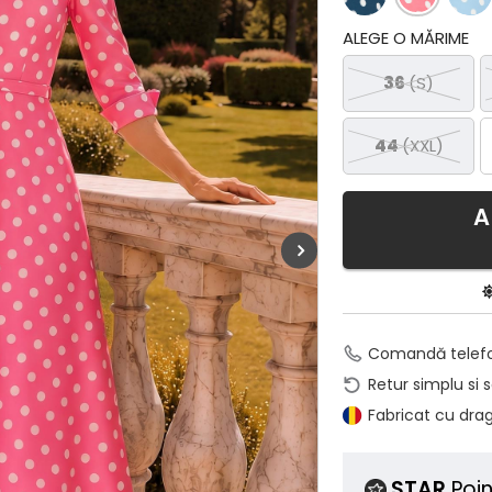
ALEGE O MĂRIME
36
(S)
44
(XXL)
A
Comandă telef
Retur simplu si 
Fabricat cu dra
STAR
Poin