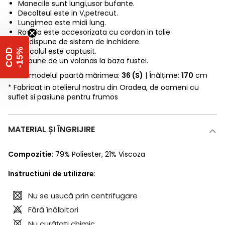
Manecile sunt lungi,usor bufante.
Decolteul este in V,petrecut.
Lungimea este midi lung.
Rochia este accesorizata cu cordon in talie.
Nu dispune de sistem de inchidere.
Articolul este captusit.
%
C
O
D
-
1
5
Dispune de un volanas la baza fustei.
* Fotomodelul poartă mărimea:
36 (S)
| Înălțime:
170
cm
* Fabricat in atelierul nostru din Oradea, de oameni cu
suflet si pasiune pentru frumos
MATERIAL ȘI ÎNGRIJIRE
Compozitie
:
79% Poliester
,
21% Viscoza
Instructiuni de utilizare
:
Nu se usucă prin centrifugare
Fără înălbitori
Nu curăţati chimic.