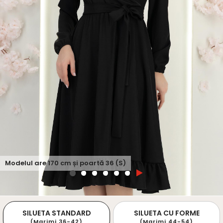
Modelul are
170
cm și poartă
36 (S)
SILUETA STANDARD
SILUETA CU FORME
(Marimi 36-42)
(Marimi 44-54)