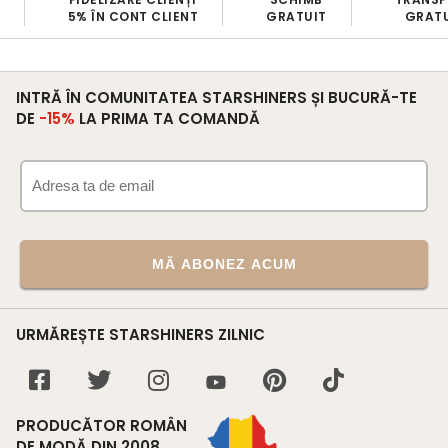
CONT CLIENT
GRATUIT
GRATUIT
10
INTRĂ ÎN COMUNITATEA STARSHINERS ȘI BUCURĂ-TE
DE
-15%
LA PRIMA TA COMANDĂ
MĂ ABONEZ ACUM
URMĂREȘTE STARSHINERS ZILNIC
PRODUCĂTOR ROMÂN
DE MODĂ DIN 2008