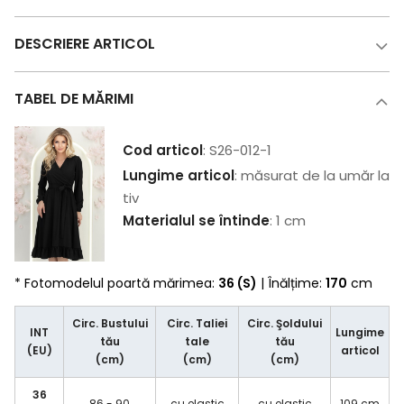
DESCRIERE ARTICOL
TABEL DE MĂRIMI
Cod articol
: S26-012-1
Lungime articol
: măsurat de la umăr la
tiv
Materialul se întinde
: 1 cm
* Fotomodelul poartă mărimea:
36 (S)
| Înălțime:
170
cm
Circ. Bustului
Circ. Taliei
Circ. Şoldului
INT
Lungime
tău
tale
tău
(EU)
articol
(cm)
(cm)
(cm)
36
86 - 90
cu elastic
cu elastic
109 cm