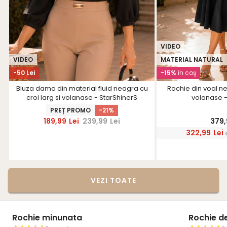
VIDEO
VIDEO
MATERIAL NATURAL
-50 Lei
-15%
în coş
Bluza dama din material fluid neagra cu
Rochie din voal ne
croi larg si volanase - StarShinerS
volanase -
PREȚ PROMO
-21%
189,99
Lei
239,99
Lei
379,
322,99
Lei
VEZI TOATE
Rochie minunata
Rochie d