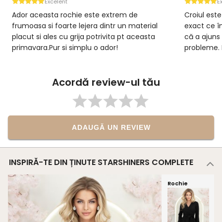
Excelent
E
Ador aceasta rochie este extrem de
Croiul este
frumoasa si foarte lejera dintr un material
exact ce î
placut si ales cu grija potrivita pt aceasta
că a ajuns 
primavara.Pur si simplu o ador!
probleme.
Acordă review-ul tău
ADAUGĂ UN REVIEW
INSPIRĂ-TE DIN ȚINUTE STARSHINERS COMPLETE
Rochie