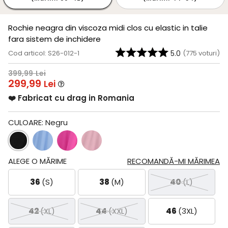
Rochie neagra din viscoza midi clos cu elastic in talie
fara sistem de inchidere
Cod articol: S26-012-1
5.0
(
775
voturi)
399,99
Lei
299,99
Lei
❤️ Fabricat cu drag in Romania
CULOARE:
Negru
ALEGE O MĂRIME
RECOMANDĂ-MI MĂRIMEA
36
(S)
38
(M)
40
(L)
42
(XL)
44
(XXL)
46
(3XL)