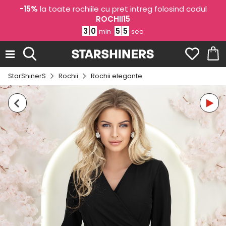
-15%
la toate rochiile cu pret intreg folosind codul
ROCHII15
3
0
5
4
min
sec
StarShinerS
Rochii
Rochii elegante