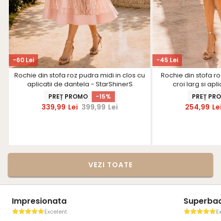
-60 Lei
-45 Lei
Rochie din stofa roz pudra midi in clos cu
Rochie din stofa r
aplicatii de dantela - StarShinerS
croi larg si apl
Star
PREȚ PROMO
-15%
PREȚ PR
339,99
Lei
399,99
Lei
254,99
Le
VEZI TOATE
Impresionata
Superbaa
Excelent
E