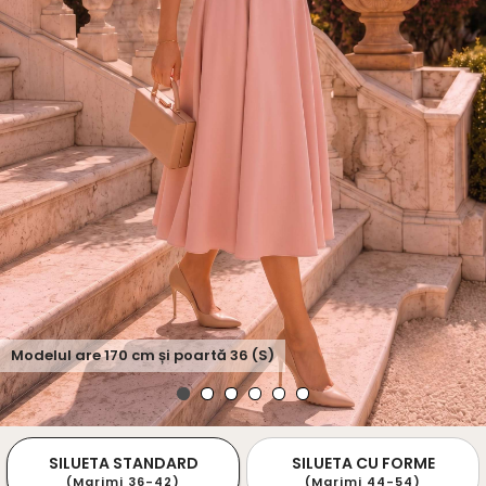
Modelul are
170
cm și poartă
36 (S)
SILUETA STANDARD
SILUETA CU FORME
(Marimi 36-42)
(Marimi 44-54)