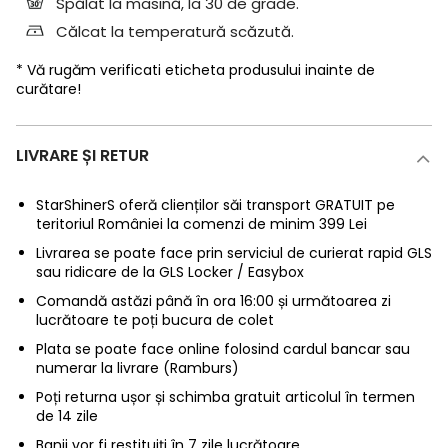
Spălat la masină, la 30 de grade.
Călcat la temperatură scăzută.
* Vă rugăm verificati eticheta produsului inainte de
curătare!
LIVRARE ȘI RETUR
StarShinerS oferă clienților săi transport GRATUIT pe
teritoriul României la comenzi de minim 399 Lei
Livrarea se poate face prin serviciul de curierat rapid GLS
sau ridicare de la GLS Locker / Easybox
Comandă astăzi până în ora 16:00 și următoarea zi
lucrătoare te poți bucura de colet
Plata se poate face online folosind cardul bancar sau
numerar la livrare (Ramburs)
Poți returna ușor și schimba gratuit articolul în termen
de 14 zile
Banii vor fi restituiți în 7 zile lucrătoare