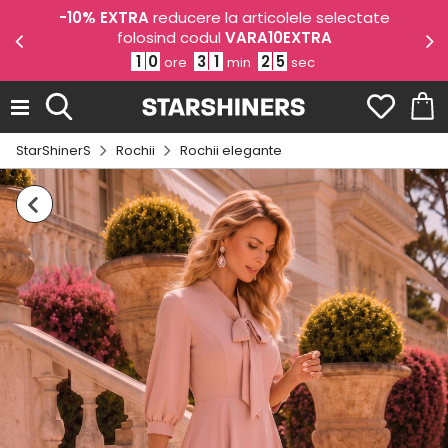
odul
-10% EXTRA
reducere la articolele selectate
-1
folosind codul
VARA10EXTRA
1
0
3
1
2
5
ore
min
sec
StarShinerS
Rochii
Rochii elegante