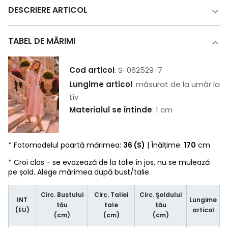
DESCRIERE ARTICOL
TABEL DE MĂRIMI
Cod articol
: S-062529-7
Lungime articol
: măsurat de la umăr la
tiv
Materialul se întinde
: 1 cm
* Fotomodelul poartă mărimea:
36 (S)
| Înălțime:
170
cm
* Croi clos - se evazează de la talie în jos, nu se mulează
pe șold. Alege mărimea după bust/talie.
Circ. Bustului
Circ. Taliei
Circ. Şoldului
INT
Lungime
tău
tale
tău
(EU)
articol
(cm)
(cm)
(cm)