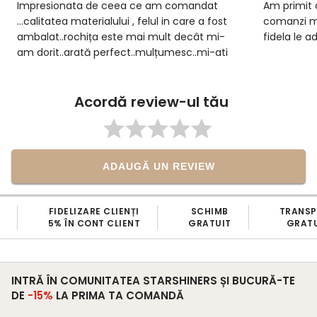
Impresionata de ceea ce am comandat
Am primit 
...calitatea materialului , felul in care a fost
comanzi m
ambalat..rochița este mai mult decât mi-
fidela le a
am dorit..arată perfect..mulțumesc..mi-ati
făcut ziua minunată..voi mai comanda
negreșit
Acordă review-ul tău
ADAUGĂ UN REVIEW
FIDELIZARE CLIENȚI
SCHIMB
TRANS
5% ÎN CONT CLIENT
GRATUIT
GRATU
INTRĂ ÎN COMUNITATEA STARSHINERS ȘI BUCURĂ-TE
DE
-15%
LA PRIMA TA COMANDĂ