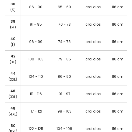
36
86 - 90
65 - 69
croi clos
116 cm
(S)
38
91 - 95
70 - 73
croi clos
116 cm
(M)
40
96 - 99
74 - 78
croi clos
116 cm
(L)
42
100 - 103
79 - 85
croi clos
116 cm
(XL)
44
104 - 110
86 - 90
croi clos
116 cm
(XXL)
46
111 - 116
91 - 97
croi clos
116 cm
(3XL)
48
117 - 121
98 - 103
croi clos
116 cm
(4XL)
50
122 - 125
104 - 108
croi clos
116 cm
(5XL)