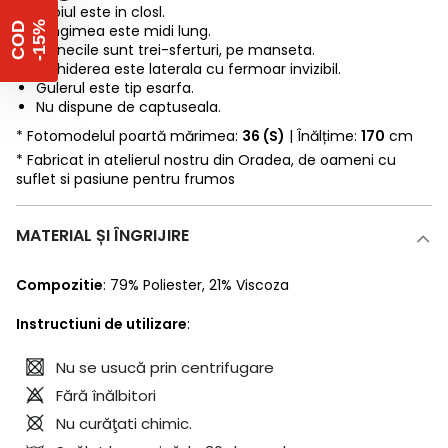
Croiul este in closl.
%
C
O
D
-
1
5
Lungimea este midi lung.
Manecile sunt trei-sferturi, pe manseta.
Inchiderea este laterala cu fermoar invizibil.
Gulerul este tip esarfa.
Nu dispune de captuseala.
* Fotomodelul poartă mărimea:
36 (S)
| Înălțime:
170
cm
* Fabricat in atelierul nostru din Oradea, de oameni cu
suflet si pasiune pentru frumos
MATERIAL ȘI ÎNGRIJIRE
Compozitie
:
79% Poliester
,
21% Viscoza
Instructiuni de utilizare
:
Nu se usucă prin centrifugare
Fără înălbitori
Nu curăţati chimic.