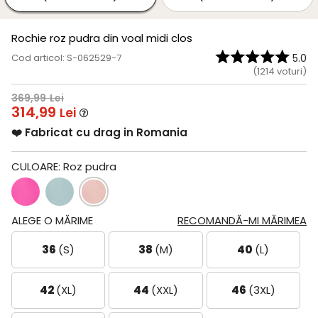
Rochie roz pudra din voal midi clos
Cod articol: S-062529-7
5.0
(
1214
voturi)
369,99
Lei
314,99
Lei
❤️ Fabricat cu drag in Romania
CULOARE:
Roz pudra
ALEGE O MĂRIME
RECOMANDĂ-MI MĂRIMEA
36
(S)
38
(M)
40
(L)
42
(XL)
44
(XXL)
46
(3XL)