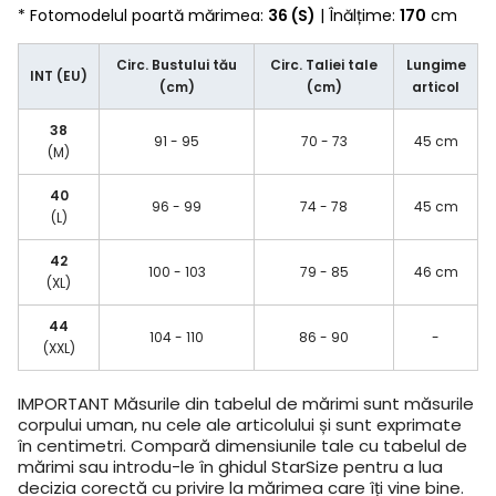
* Fotomodelul poartă mărimea:
36 (S)
| Înălțime:
170
cm
Circ. Bustului tău
Circ. Taliei tale
Lungime
INT (EU)
(cm)
(cm)
articol
38
91 - 95
70 - 73
45 cm
(M)
40
96 - 99
74 - 78
45 cm
(L)
42
100 - 103
79 - 85
46 cm
(XL)
44
104 - 110
86 - 90
-
(XXL)
IMPORTANT
Măsurile din tabelul de mărimi sunt măsurile
corpului uman, nu cele ale articolului și sunt exprimate
în centimetri. Compară dimensiunile tale cu tabelul de
mărimi sau introdu-le în ghidul StarSize pentru a lua
decizia corectă cu privire la mărimea care îți vine bine.