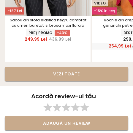
VIDEO
-187 Lei
-15%
în coş
Sacou din stofa elastica negru cambrat
Rochie din cre
cu umeri buretati si brosa maxi florala
genunchi petrec
volanase -
PREȚ PROMO
-43%
BEST
249,99
Lei
436,99
Lei
299,
254,99
Lei
VEZI TOATE
Acordă review-ul tău
ADAUGĂ UN REVIEW