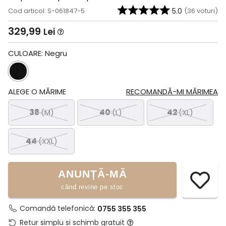
Cod articol: S-061847-5
5.0
(
36
voturi)
329,99
Lei
CULOARE:
Negru
ALEGE O MĂRIME
RECOMANDĂ-MI MĂRIMEA
38
(M)
40
(L)
42
(XL)
44
(XXL)
ANUNȚĂ-MĂ
când revine pe stoc
Comandă telefonică:
0755 355 355
Retur simplu si schimb gratuit