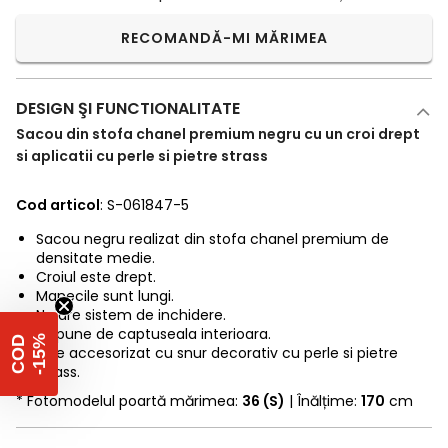
RECOMANDĂ-MI MĂRIMEA
DESIGN ŞI FUNCTIONALITATE
Sacou din stofa chanel premium negru cu un croi drept
si aplicatii cu perle si pietre strass
Cod articol
: S-061847-5
Sacou negru realizat din stofa chanel premium de
densitate medie.
Croiul este drept.
Manecile sunt lungi.
Nu are sistem de inchidere.
Dispune de captuseala interioara.
%
C
O
D
-
1
5
Este accesorizat cu snur decorativ cu perle si pietre
strass.
* Fotomodelul poartă mărimea:
36 (S)
| Înălțime:
170
cm