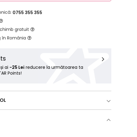
onică:
0755 355 355
schimb gratuit
g în România
ts
i ai
-25 Lei
reducere la următoarea ta
AR Points!
COL