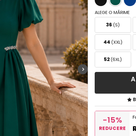
ALEGE O MĂRIME
36
(S)
44
(XXL)
52
(6XL)
A
B
F
-15%
REDUCERE