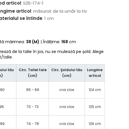
od articol
: S26-174-1
ungime articol
: măsurat de la umăr la tiv
terialul se întinde
: 1 cm
rtă mărimea:
38 (M)
| Înălțime:
168
cm
zează de la talie în jos, nu se mulează pe șold. Alege
talie.
ului tău
Circ. Taliei tale
Circ. Şoldului tău
Lungime
m)
(cm)
(cm)
articol
 90
65 - 69
croi clos
124 cm
 95
70 - 73
croi clos
125 cm
 99
74 - 78
croi clos
126 cm