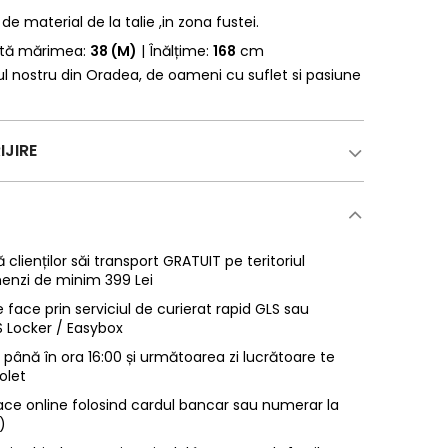
 de material de la talie ,in zona fustei.
rtă mărimea:
38 (M)
| Înălțime:
168
cm
erul nostru din Oradea, de oameni cu suflet si pasiune
IJIRE
 clienților săi transport GRATUIT pe teritoriul
enzi de minim 399 Lei
 face prin serviciul de curierat rapid GLS sau
LS Locker / Easybox
ână în ora 16:00 și următoarea zi lucrătoare te
olet
ace online folosind cardul bancar sau numerar la
)