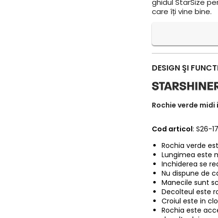
ghidul StarSize pe
care îți vine bine.
DESIGN ŞI FUNCT
Rochie verde midi i
Cod articol
: S26-1
Rochia verde este
Lungimea este m
Inchiderea se re
Nu dispune de c
Manecile sunt s
Decolteul este r
Croiul este in clo
Rochia este acces