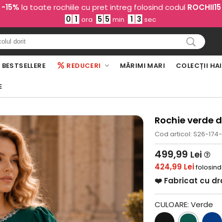
-15%
la toate rochiile cu pret intreg folosind codul
ROCHII15
0
1
5
5
1
1
ora
min
sec
BESTSELLERE
REDUCERI
MĂRIMI MARI
COLECȚII HA
E
Rochie verde d
Cod articol: S26-174-
499,99
Lei
424,99 Lei
folosind
❤️ Fabricat cu d
CULOARE:
Verde