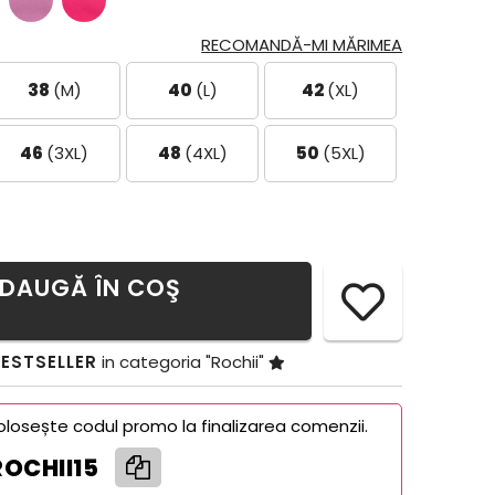
RECOMANDĂ-MI MĂRIMEA
38
(M)
40
(L)
42
(XL)
46
(3XL)
48
(4XL)
50
(5XL)
DAUGĂ ÎN COŞ
ESTSELLER
in categoria "Rochii"
olosește codul promo la finalizarea comenzii.
ROCHII15