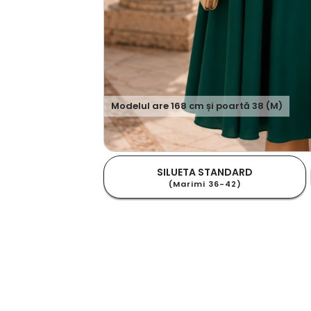
Modelul are
168
cm și poartă
38 (M)
SILUETA STANDARD
(Marimi 36-42)