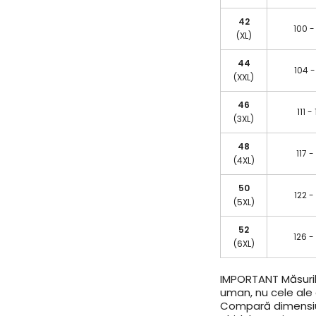
42
100 -
(XL)
44
104 -
(XXL)
46
111 -
(3XL)
48
117 -
(4XL)
50
122 -
(5XL)
52
126 -
(6XL)
IMPORTANT
Măsuril
uman, nu cele ale a
Compară dimensiun