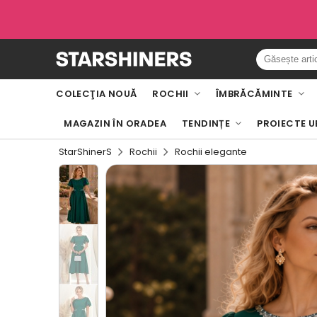
COLECŢIA NOUĂ
ROCHII
ÎMBRĂCĂMINTE
MAGAZIN ÎN ORADEA
TENDINȚE
PROIECTE U
StarShinerS
Rochii
Rochii elegante