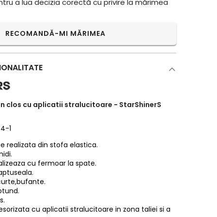
ntru a lua decizia corectă cu privire la mărimea
RECOMANDĂ-MI MĂRIMEA
IONALITATE
n clos cu aplicatii stralucitoare - StarShinerS
74-1
 realizata din stofa elastica.
idi.
alizeaza cu fermoar la spate.
aptuseala.
curte,bufante.
otund.
s.
orizata cu aplicatii stralucitoare in zona taliei si a