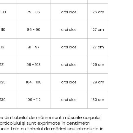
 103
79 - 85
croi clos
126 cm
 110
86 - 90
croi clos
127 cm
 116
91 - 97
croi clos
127 cm
 121
98 - 103
croi clos
129 cm
 125
104 - 108
croi clos
129 cm
 130
109 - 112
croi clos
130 cm
e din tabelul de mărimi sunt măsurile corpului
rticolului și sunt exprimate în centimetri.
ile tale cu tabelul de mărimi sau introdu-le în