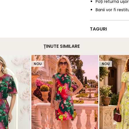
Poți returna ușor
Banii vor fi restit
TAGURI
ȚINUTE SIMILARE
NOU
NOU