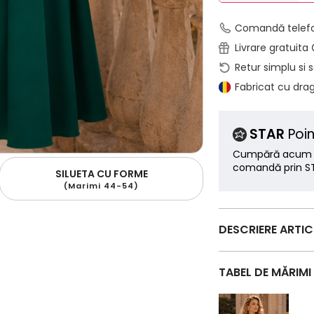
Comandă telef
Livrare gratuita
Retur simplu si 
Fabricat cu dra
STAR
Poin
Cumpără acum ș
comandă prin ST
SILUETA CU FORME
(Marimi 44-54)
DESCRIERE ARTI
TABEL DE MĂRIMI