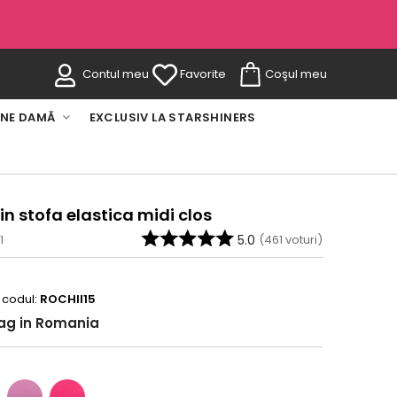
Contul meu
Favorite
Coşul meu
INE DAMĂ
EXCLUSIV LA STARSHINERS
in stofa elastica midi clos
1
5.0
(
461
voturi)
 codul:
ROCHII15
rag in Romania