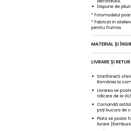
decolteului.
Dispune de pliuri
* Fotomodelul poa
* Fabricat in ateli
pentru frumos
MATERIAL ȘI ÎNGR
LIVRARE ȘI RETUR
StarShinerS oferă
României la com
Livrarea se poate
ridicare de la G
Comandă astăzi p
poți bucura de c
Plata se poate f
livrare (Ramburs