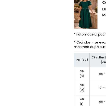
C
L
Ma
* Fotomodelul poa
* Croi clos - se eva
mărimea după bust/
Circ. Bust
INT (EU)
(c
36
86 -
(S)
38
91 -
(M)
40
96 -
(L)