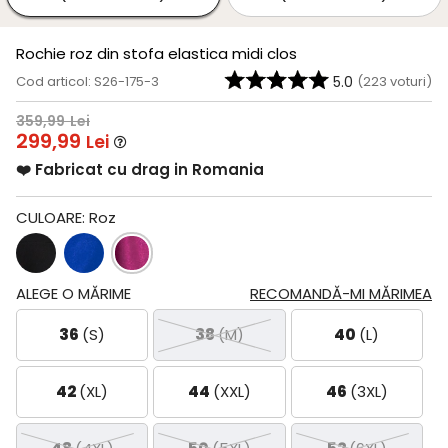
Rochie roz din stofa elastica midi clos
Cod articol: S26-175-3
5.0
(
223
voturi)
359,99
Lei
299,99
Lei
❤️ Fabricat cu drag in Romania
CULOARE:
Roz
ALEGE O MĂRIME
RECOMANDĂ-MI MĂRIMEA
36
(S)
38
(M)
40
(L)
42
(XL)
44
(XXL)
46
(3XL)