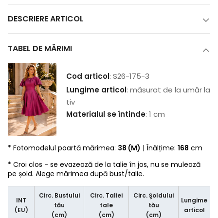
DESCRIERE ARTICOL
TABEL DE MĂRIMI
Cod articol
: S26-175-3
Lungime articol
: măsurat de la umăr la
tiv
Materialul se întinde
: 1 cm
* Fotomodelul poartă mărimea:
38 (M)
| Înălțime:
168
cm
* Croi clos - se evazează de la talie în jos, nu se mulează
pe șold. Alege mărimea după bust/talie.
Circ. Bustului
Circ. Taliei
Circ. Şoldului
INT
Lungime
tău
tale
tău
(EU)
articol
(cm)
(cm)
(cm)