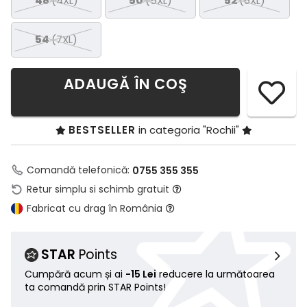
48
(4XL)
50
(5XL)
52
(6XL)
54
(7XL)
ADAUGĂ ÎN COŞ
BESTSELLER
in categoria "Rochii"
Comandă telefonică:
0755 355 355
Retur simplu si schimb gratuit
Fabricat cu drag în România
STAR
Points
Cumpără acum și ai
-15 Lei
reducere la următoarea
ta comandă prin STAR Points!