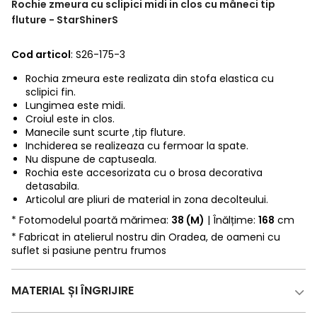
Rochie zmeura cu sclipici midi in clos cu mâneci tip
fluture - StarShinerS
Cod articol
: S26-175-3
Rochia zmeura este realizata din stofa elastica cu
sclipici fin.
Lungimea este midi.
Croiul este in clos.
Manecile sunt scurte ,tip fluture.
Inchiderea se realizeaza cu fermoar la spate.
Nu dispune de captuseala.
Rochia este accesorizata cu o brosa decorativa
detasabila.
Articolul are pliuri de material in zona decolteului.
* Fotomodelul poartă mărimea:
38 (M)
| Înălțime:
168
cm
* Fabricat in atelierul nostru din Oradea, de oameni cu
suflet si pasiune pentru frumos
MATERIAL ȘI ÎNGRIJIRE