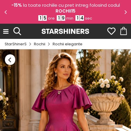
e
-15%
la toate rochiile cu pret intreg folosind codul
ROCHII15
1
5
1
9
1
3
ore
min
sec
StarShinerS
Rochii
Rochii elegante