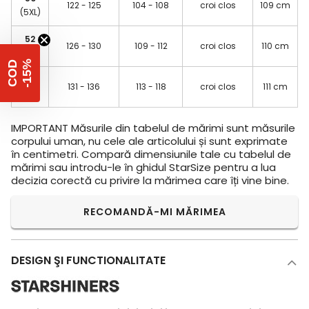
122 - 125
104 - 108
croi clos
109 cm
(5XL)
52
126 - 130
109 - 112
croi clos
110 cm
(6XL)
%
C
O
D
-
1
5
54
131 - 136
113 - 118
croi clos
111 cm
(7XL)
IMPORTANT
Măsurile din tabelul de mărimi sunt măsurile
corpului uman, nu cele ale articolului și sunt exprimate
în centimetri. Compară dimensiunile tale cu tabelul de
mărimi sau introdu-le în ghidul StarSize pentru a lua
decizia corectă cu privire la mărimea care îți vine bine.
RECOMANDĂ-MI MĂRIMEA
DESIGN ŞI FUNCTIONALITATE