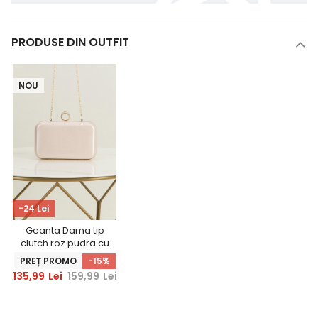
PRODUSE DIN OUTFIT
NOU
-24 Lei
Geanta Dama tip
clutch roz pudra cu
sclipici fin si maner
PREȚ PROMO
-15%
detasabil
135,99
Lei
159,99
Lei