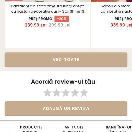
Pantaloni din stofa zmeura lungi drepti
Sacou din stofa
cu nasturi decorativi aurii- StarShinerS
cambrat si nastur
Star
PREȚ PROMO
-20%
PREȚ PR
239,99
Lei
299,99
Lei
339,99
Le
VEZI TOATE
Acordă review-ul tău
ADAUGĂ UN REVIEW
PRODUCŢIE
ARTICOLE
BANII ÎNAPOI