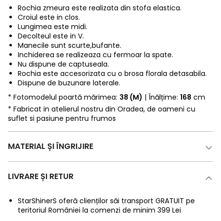
Rochia zmeura este realizata din stofa elastica.
Croiul este in clos.
Lungimea este midi.
Decolteul este in V.
Manecile sunt scurte,bufante.
Inchiderea se realizeaza cu fermoar la spate.
Nu dispune de captuseala.
Rochia este accesorizata cu o brosa florala detasabila.
Dispune de buzunare laterale.
* Fotomodelul poartă mărimea:
38 (M)
| Înălțime:
168
cm
* Fabricat in atelierul nostru din Oradea, de oameni cu
suflet si pasiune pentru frumos
MATERIAL ȘI ÎNGRIJIRE
LIVRARE ȘI RETUR
StarShinerS oferă clienților săi transport GRATUIT pe
teritoriul României la comenzi de minim 399 Lei