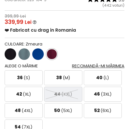
5.0
(
442
voturi)
399,99
Lei
339,99
Lei
❤️ Fabricat cu drag in Romania
CULOARE:
Zmeura
ALEGE O MĂRIME
RECOMANDĂ-MI MĂRIMEA
36
(S)
38
(M)
40
(L)
42
(XL)
44
(XXL)
46
(3XL)
48
(4XL)
50
(5XL)
52
(6XL)
54
(7XL)