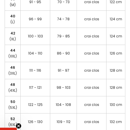
91 - 95
70 - 73
croi clos
122 cm
(M)
40
96 - 99
74 - 78
croi clos
124 cm
(L)
42
100 - 103
79 - 85
croi clos
124 cm
(XL)
44
104 - 110
86 - 90
croi clos
126 cm
(XXL)
46
111 - 116
91 - 97
croi clos
128 cm
(3XL)
48
117 - 121
98 - 103
croi clos
128 cm
(4XL)
50
122 - 125
104 - 108
croi clos
130 cm
(5XL)
52
126 - 130
109 - 112
croi clos
132 cm
(6XL)