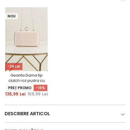
NOU
-24 Lei
Geanta Dama tip
clutch roz pudra cu
sclipici fin si maner
PREȚ PROMO
-15%
detasabil
135,99
Lei
159,99
Lei
DESCRIERE ARTICOL