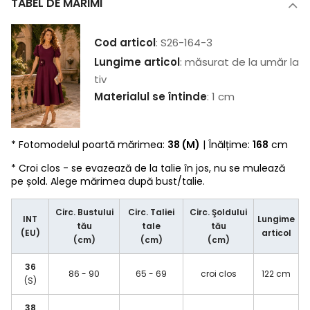
TABEL DE MĂRIMI
Cod articol
: S26-164-3
Lungime articol
: măsurat de la umăr la
tiv
Materialul se întinde
: 1 cm
* Fotomodelul poartă mărimea:
38 (M)
| Înălțime:
168
cm
* Croi clos - se evazează de la talie în jos, nu se mulează
pe șold. Alege mărimea după bust/talie.
Circ. Bustului
Circ. Taliei
Circ. Şoldului
INT
Lungime
tău
tale
tău
(EU)
articol
(cm)
(cm)
(cm)
36
86 - 90
65 - 69
croi clos
122 cm
(S)
38