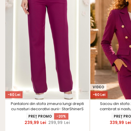
VIDEO
-60 Lei
-60 Lei
Pantaloni din stofa zmeura lungi drepti
Sacou din stofa
cu nasturi decorativi aurii- StarShinerS
cambrat si nastur
Star
PREȚ PROMO
-20%
PREȚ PR
239,99
Lei
299,99
Lei
339,99
Le