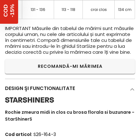
54
%
C
O
D
-
1
5
131 - 136
113 - 118
croi clos
134 cm
(7XL)
IMPORTANT
Măsurile din tabelul de mărimi sunt măsurile
corpului uman, nu cele ale articolului și sunt exprimate
în centimetri. Compară dimensiunile tale cu tabelul de
mărimi sau introdu-le în ghidul StarSize pentru a lua
decizia corectă cu privire la mărimea care îți vine bine.
RECOMANDĂ-MI MĂRIMEA
DESIGN ŞI FUNCTIONALITATE
Rochie zmeura midi in clos cu brosa florala si buzunare -
StarShinerS
Cod articol
: S26-164-3