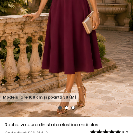
Modelul are
168
cm și poartă
38 (M)
Rochie zmeura din stofa elastica midi clos
Cod articol: S26-164-3