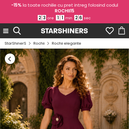
-15%
la toate rochiile cu pret intreg folosind codul
ROCHII15
2
3
1
1
2
5
ore
min
sec
StarShinerS
Rochii
Rochii elegante