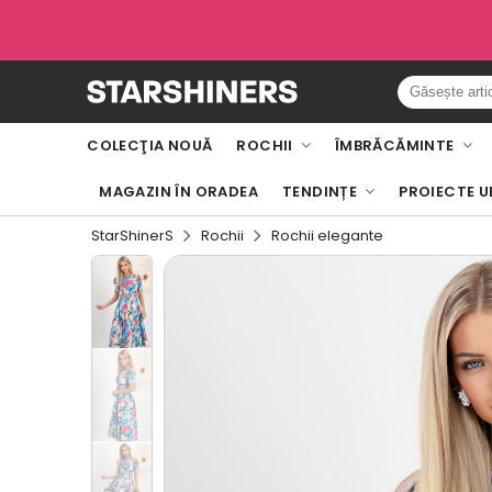
COLECŢIA NOUĂ
ROCHII
ÎMBRĂCĂMINTE
MAGAZIN ÎN ORADEA
TENDINȚE
PROIECTE U
StarShinerS
Rochii
Rochii elegante