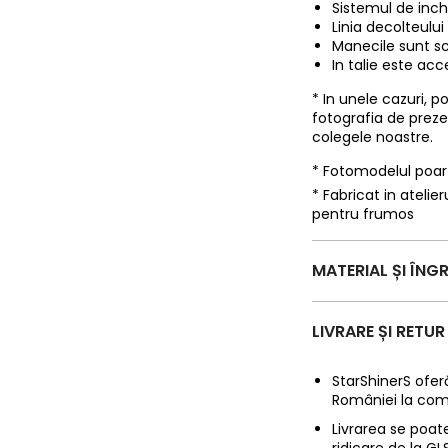
Sistemul de inch
Linia decolteului
Manecile sunt sc
In talie este acc
* In unele cazuri, 
fotografia de prez
colegele noastre.
* Fotomodelul poa
* Fabricat in ateli
pentru frumos
MATERIAL ȘI ÎNGR
LIVRARE ȘI RETUR
StarShinerS oferă
României la com
Livrarea se poate