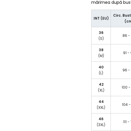
mărimea după bust/
Circ. Bust
INT (EU)
(c
36
86 -
(S)
38
91 -
(M)
40
96 -
(L)
42
100 -
(XL)
44
104 -
(XXL)
46
111 -
(3XL)