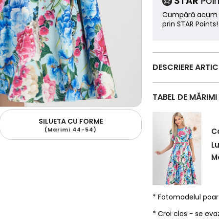
STAR
Poin
Cumpără acum ș
prin STAR Points!
DESCRIERE ARTI
TABEL DE MĂRIMI
SILUETA CU FORME
(Marimi 44-54)
C
L
Ma
* Fotomodelul poa
* Croi clos - se eva