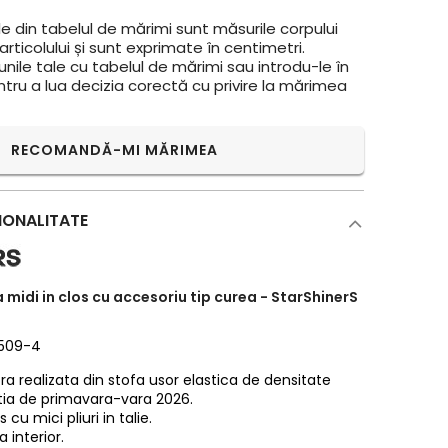
e din tabelul de mărimi sunt măsurile corpului
rticolului și sunt exprimate în centimetri.
ile tale cu tabelul de mărimi sau introdu-le în
ntru a lua decizia corectă cu privire la mărimea
RECOMANDĂ-MI MĂRIMEA
IONALITATE
 midi in clos cu accesoriu tip curea - StarShinerS
2509-4
ra realizata din stofa usor elastica de densitate
tia de primavara-vara 2026.
 cu mici pliuri in talie.
 interior.