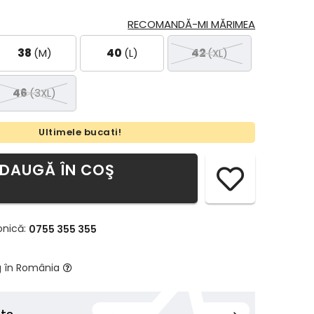
RECOMANDĂ-MI MĂRIMEA
38
(M)
40
(L)
42
(XL)
46
(3XL)
Ultimele bucati!
DAUGĂ ÎN COŞ
onică:
0755 355 355
g în România