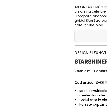
IMPORTANT
Măsuril
uman, nu cele ale a
Compară dimensiun
ghidul StarSize pe
care îți vine bine.
DESIGN ŞI FUNCT
Rochie multicolora
Cod articol
: S-06
Rochie multicolo
medie din colec
Croiul este in clos
Nu este captusita