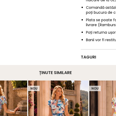
ridicare de la G
Comandă astăzi p
poți bucura de c
Plata se poate f
livrare (Ramburs
Poți returna ușor
Banii vor fi restit
TAGURI
ȚINUTE SIMILARE
NOU
NOU