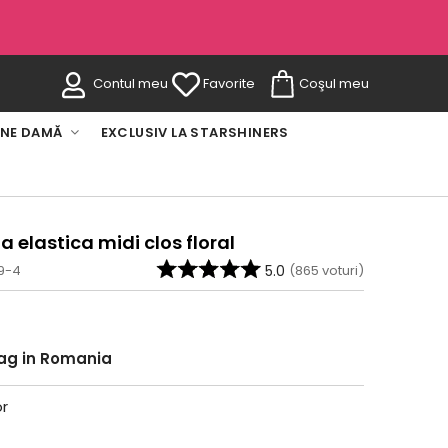
Contul meu
Favorite
Coşul meu
INE DAMĂ
EXCLUSIV LA STARSHINERS
a elastica midi clos floral
09-4
5.0
(
865
voturi)
rag in Romania
or