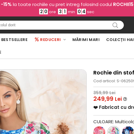
-15%
la toate rochiile cu pret intreg folosind codul
ROCHII15
2
0
3
1
0
3
ore
min
sec
BESTSELLERE
REDUCERI
MĂRIMI MARI
COLECȚII HA
E
Rochie din stof
Cod articol: S-0625
359,99
Lei
249,99
Lei
❤️ Fabricat cu d
CULOARE:
Multicol