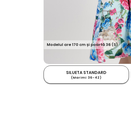
Modelul are
170
cm și poartă
36 (S)
SILUETA STANDARD
(Marimi 36-42)