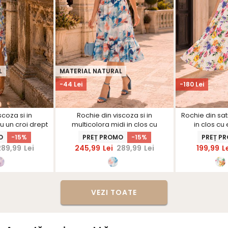
L
MATERIAL NATURAL
-44 Lei
-180 Lei
scoza si in
Rochie din viscoza si in
Rochie din sat
u un croi drept
multicolora midi in clos cu
in clos cu e
- StarShinerS
elastic in talie si accesoriu tip
Sta
O
-15%
PREȚ PROMO
-15%
PREȚ P
curea - StarShinerS
289,99
Lei
245,99
Lei
289,99
Lei
199,99
L
VEZI TOATE