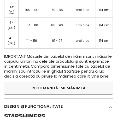
42
100 - 103
79 - 85
croi clos
114 cm
(XL)
44
104 - 110
86 - 90
croi clos
114 cm
(XXL)
46
111 - 116
91 - 97
croi clos
114 cm
(3XL)
IMPORTANT
Măsurile din tabelul de mărimi sunt măsurile
corpului uman, nu cele ale articolului și sunt exprimate
în centimetri. Compară dimensiunile tale cu tabelul de
mărimi sau introdu-le în ghidul StarSize pentru a lua
decizia corectă cu privire la mărimea care îți vine bine.
RECOMANDĂ-MI MĂRIMEA
DESIGN ŞI FUNCTIONALITATE