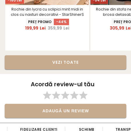
-160 Lei
-54 Lei
Rochie din lycra cu sclipici mint midi in
Rochie din stofa n
clos cu nasturi decorativi - StarShinerS
brosa detasabi
PREȚ PROMO
-44%
PREȚ PR
199,99
Lei
359,99
Lei
305,99
Le
VEZI TOATE
Acordă review-ul tău
ADAUGĂ UN REVIEW
FIDELIZARE CLIENȚI
SCHIMB
TRANS