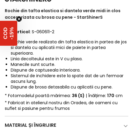
Rochie din tafta elastica si dantela verde midi in clos
accesorizata cu brosa cu pene - StarShinerS
%
C
O
D
-
1
5
Cod articol
: S-060611-2
Rochie verde realizata din tafta elastica in partea de jos
si dantela cu aplicatii mici de paiete in partea
superioara.
Linia decolteului este in V cu plasa.
Manecile sunt scurte.
Dispune de captuseala interioara.
Sistemul de inchidere este la spate dat de un fermoar
ascuns lung.
Dispune de brosa detasabila cu aplicatii cu pene.
* Fotomodelul poartă mărimea:
36 (S)
| Înălțime:
170
cm
* Fabricat in atelierul nostru din Oradea, de oameni cu
suflet si pasiune pentru frumos
MATERIAL ȘI ÎNGRIJIRE