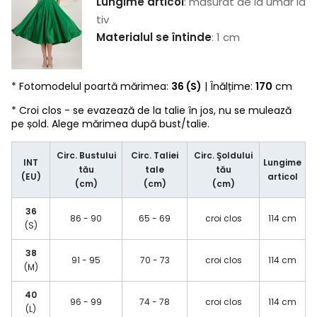
Lungime articol
: măsurat de la umăr la
tiv
Materialul se întinde
: 1 cm
* Fotomodelul poartă mărimea:
36 (S)
| Înălțime:
170
cm
* Croi clos - se evazează de la talie în jos, nu se mulează
pe șold. Alege mărimea după bust/talie.
Circ. Bustului
Circ. Taliei
Circ. Şoldului
INT
Lungime
tău
tale
tău
(EU)
articol
(cm)
(cm)
(cm)
36
86 - 90
65 - 69
croi clos
114 cm
(S)
38
91 - 95
70 - 73
croi clos
114 cm
(M)
40
96 - 99
74 - 78
croi clos
114 cm
(L)