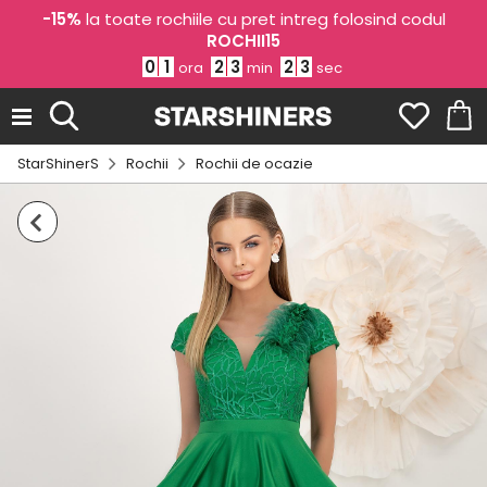
-15%
la toate rochiile cu pret intreg folosind codul
ROCHII15
0
1
2
3
2
3
ora
min
sec
StarShinerS
Rochii
Rochii de ocazie