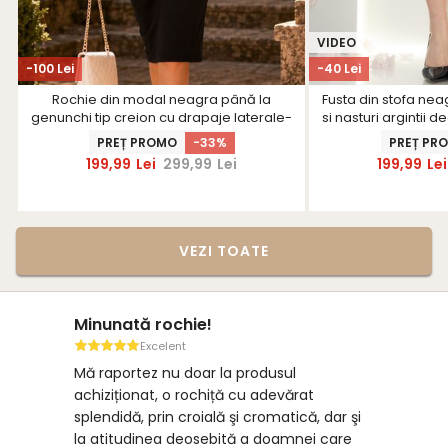
VIDEO
-100 Lei
-40 Lei
Rochie din modal neagra până la
Fusta din stofa neag
genunchi tip creion cu drapaje laterale-
si nasturi argintii d
StarShinerS
PREȚ PROMO
-33%
PREȚ PR
199,99
Lei
299,99
Lei
199,99
Lei
VEZI TOATE
Minunată rochie!
Excelent
Mă raportez nu doar la produsul
achiziționat, o rochiță cu adevărat
splendidă, prin croială şi cromatică, dar şi
la atitudinea deosebită a doamnei care