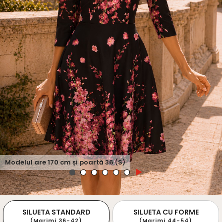
Modelul are
170
cm și poartă
36 (S)
SILUETA STANDARD
SILUETA CU FORME
(Marimi 36-42)
(Marimi 44-54)