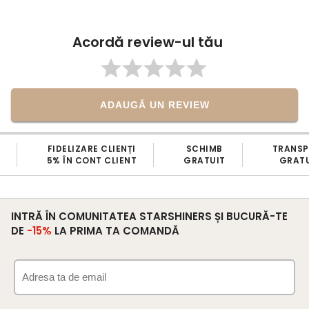
m-a îndrumat pentru a face returul! Vă
mulțumesc, aşadar, pentru amabilitatea si
disponibilitatea dumneavoastră, dar şi
Acordă review-ul tău
pentru minunile vestimentare prin care ne
înfrumusețați zilele!
ADAUGĂ UN REVIEW
FIDELIZARE CLIENȚI
SCHIMB
TRANS
5% ÎN CONT CLIENT
GRATUIT
GRATU
INTRĂ ÎN COMUNITATEA STARSHINERS ȘI BUCURĂ-TE
DE
-15%
LA PRIMA TA COMANDĂ