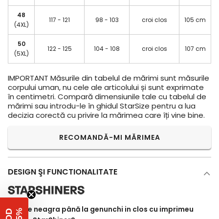
48
117 - 121
98 - 103
croi clos
105 cm
(4XL)
50
122 - 125
104 - 108
croi clos
107 cm
(5XL)
IMPORTANT
Măsurile din tabelul de mărimi sunt măsurile
corpului uman, nu cele ale articolului și sunt exprimate
în centimetri. Compară dimensiunile tale cu tabelul de
mărimi sau introdu-le în ghidul StarSize pentru a lua
decizia corectă cu privire la mărimea care îți vine bine.
RECOMANDĂ-MI MĂRIMEA
DESIGN ŞI FUNCTIONALITATE
Rochie neagra până la genunchi in clos cu imprimeu
%
C
O
D
-
1
5