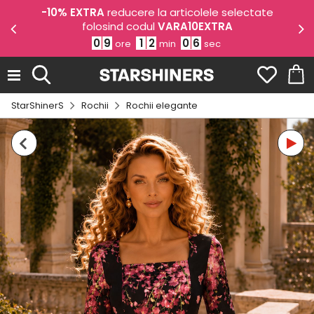
odul
-10% EXTRA
reducere la articolele selectate
-1
folosind codul
VARA10EXTRA
0
9
1
2
0
6
ore
min
sec
StarShinerS
Rochii
Rochii elegante