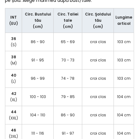
pe șold. Alege mărimea după bust/talie.
Circ. Bustului
Circ. Taliei
Circ. Şoldului
INT
Lungime
tău
tale
tău
(EU)
articol
(cm)
(cm)
(cm)
36
86 - 90
65 - 69
croi clos
103 cm
(S)
38
91 - 95
70 - 73
croi clos
103 cm
(M)
40
96 - 99
74 - 78
croi clos
103 cm
(L)
42
100 - 103
79 - 85
croi clos
104 cm
(XL)
44
104 - 110
86 - 90
croi clos
104 cm
(XXL)
46
111 - 116
91 - 97
croi clos
104 cm
(3XL)