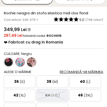
Rochie neagra din stofa elastica midi clos floral
Cod articol: S26-070-1
5.0
(
748
voturi)
349,99
Lei
297,49 Lei
folosind codul:
ROCHII15
❤️ Fabricat cu drag in Romania
CULOARE:
Negru
ALEGE O MĂRIME
RECOMANDĂ-MI MĂRIMEA
36
(S)
38
(M)
40
(L)
42
(XL)
44
(XXL)
46
(3XL)