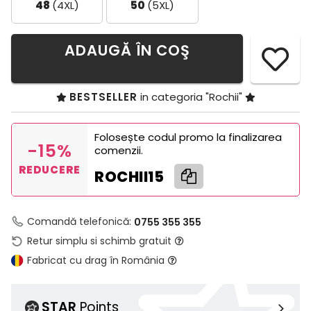
48
(4XL)
50
(5XL)
ADAUGĂ ÎN COŞ
BESTSELLER
in categoria "Rochii"
Folosește codul promo la finalizarea
-15%
comenzii.
REDUCERE
ROCHII15
Comandă telefonică:
0755 355 355
Retur simplu si schimb gratuit
Fabricat cu drag în România
STAR
Points