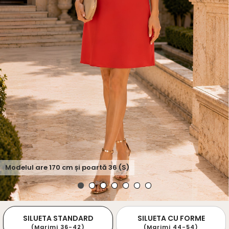
Modelul are
170
cm și poartă
36 (S)
SILUETA STANDARD
SILUETA CU FORME
(Marimi 36-42)
(Marimi 44-54)