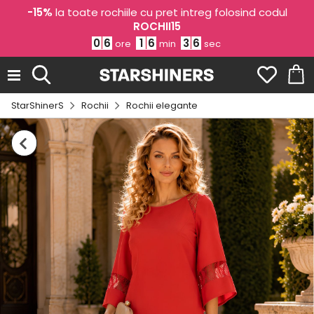
-15%
la toate rochiile cu pret intreg folosind codul
ROCHII15
0
6
1
6
3
6
ore
min
sec
StarShinerS
Rochii
Rochii elegante