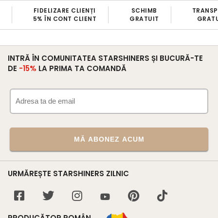
FIDELIZARE CLIENȚI
SCHIMB
TRANS
5% ÎN CONT CLIENT
GRATUIT
GRATU
INTRĂ ÎN COMUNITATEA STARSHINERS ȘI BUCURĂ-TE
DE
-15%
LA PRIMA TA COMANDĂ
MĂ ABONEZ ACUM
URMĂREȘTE STARSHINERS ZILNIC
PRODUCĂTOR ROMÂN