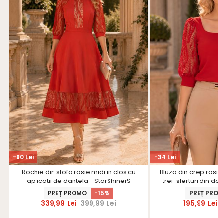
-60 Lei
-34 Lei
Rochie din stofa rosie midi in clos cu
Bluza din crep ro
aplicatii de dantela - StarShinerS
trei-sferturi din 
PREȚ PROMO
-15%
PREȚ PR
339,99
Lei
399,99
Lei
195,99
Lei