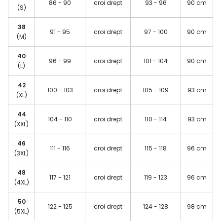
86 - 90
croi drept
93 - 96
90 cm
(S)
38
91 - 95
croi drept
97 - 100
90 cm
(M)
40
96 - 99
croi drept
101 - 104
90 cm
(L)
42
100 - 103
croi drept
105 - 109
93 cm
(XL)
44
104 - 110
croi drept
110 - 114
93 cm
(XXL)
46
111 - 116
croi drept
115 - 118
96 cm
(3XL)
48
117 - 121
croi drept
119 - 123
96 cm
(4XL)
50
122 - 125
croi drept
124 - 128
98 cm
(5XL)