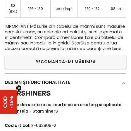
52
126 - 130
croi drept
129 - 132
98 cm
(6XL)
IMPORTANT
Măsurile din tabelul de mărimi sunt măsurile
corpului uman, nu cele ale articolului și sunt exprimate
în centimetri. Compară dimensiunile tale cu tabelul de
mărimi sau introdu-le în ghidul StarSize pentru a lua
decizia corectă cu privire la mărimea care îți vine bine.
RECOMANDĂ-MI MĂRIMEA
DESIGN ŞI FUNCTIONALITATE
%
C
O
D
-
1
5
Rochie din stofa rosie scurta cu un croi larg si aplicatii
de dantela - StarShinerS
Cod articol
: S-062808-2