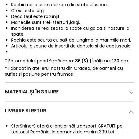
Rochia rosie este realizata din stofa elastica.
Croiul este larg.
Decolteul este rotunjit.
Manecile sunt trei-sferturi ,largi.
Inchiderea se realizeaza la spate cu gaica si nasture la
spate.
Rochia este scurta cu salt de lungime la marimile mari.
Articolul dispune de insertii de dantela si de captuseala.
* Fotomodelul poartă mărimea:
36 (S)
| Înălțime:
170
cm
* Fabricat in atelierul nostru din Oradea, de oameni cu
suflet si pasiune pentru frumos
MATERIAL ȘI ÎNGRIJIRE
LIVRARE ȘI RETUR
StarShinerS oferă clienților săi transport GRATUIT pe
teritoriul României la comenzi de minim 399 Lei