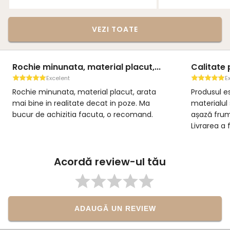
VEZI TOATE
Rochie minunata, material placut,...
Calitate 
Excelent
E
Rochie minunata, material placut, arata
Produsul es
mai bine in realitate decat in poze. Ma
materialul 
bucur de achizitia facuta, o recomand.
așază frum
Livrarea a 
foarte bin
achiziție.
Acordă review-ul tău
ADAUGĂ UN REVIEW