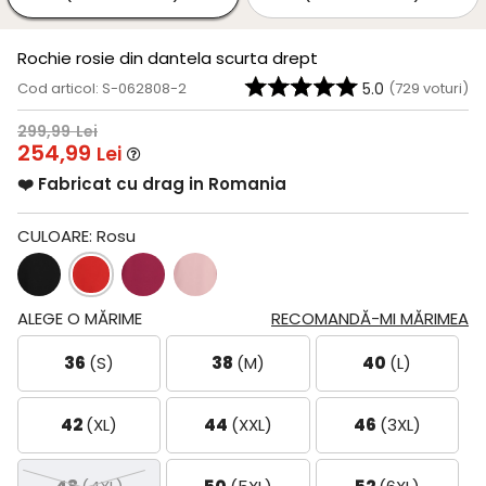
Rochie rosie din dantela scurta drept
Cod articol: S-062808-2
5.0
(
729
voturi)
299,99
Lei
254,99
Lei
❤️ Fabricat cu drag in Romania
CULOARE:
Rosu
ALEGE O MĂRIME
RECOMANDĂ-MI MĂRIMEA
36
(S)
38
(M)
40
(L)
42
(XL)
44
(XXL)
46
(3XL)