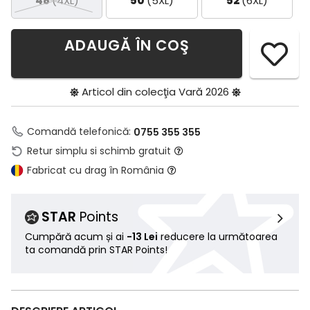
48
(4XL)
50
(5XL)
52
(6XL)
ADAUGĂ ÎN COŞ
Articol din colecţia
Vară 2026
Comandă telefonică:
0755 355 355
Retur simplu si schimb gratuit
Fabricat cu drag în România
STAR
Points
Cumpără acum și ai
-13 Lei
reducere la următoarea
ta comandă prin STAR Points!