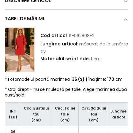
DESCRIERE ARTICOL
TABEL DE MĂRIMI
Cod articol
: S-062808-2
Lungime articol
: măsurat de la umăr la
tiv
Materialul se întinde
: 1 cm
* Fotomodelul poartă mărimea:
36 (S)
| Înălțime:
170
cm
* Croi drept - nu se mulează pe talie. Alege mărimea după
bust/șold.
Circ. Bustului
Circ. Taliei
Circ. Şoldului
INT
Lungime
tău
tale
tău
(EU)
articol
(cm)
(cm)
(cm)
36