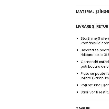
MATERIAL ȘI ÎNGR
LIVRARE ȘI RETUR
StarShinerS oferă
României la com
Livrarea se poate
ridicare de la G
Comandă astăzi p
poți bucura de c
Plata se poate f
livrare (Ramburs
Poți returna ușor
Banii vor fi restit
TAGURI