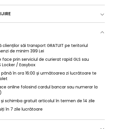
IJIRE
 clienților săi transport GRATUIT pe teritoriul
enzi de minim 399 Lei
 face prin serviciul de curierat rapid GLS sau
LS Locker / Easybox
ână în ora 16:00 și următoarea zi lucrătoare te
olet
ace online folosind cardul bancar sau numerar la
)
 și schimba gratuit articolul în termen de 14 zile
uiți în 7 zile lucrătoare