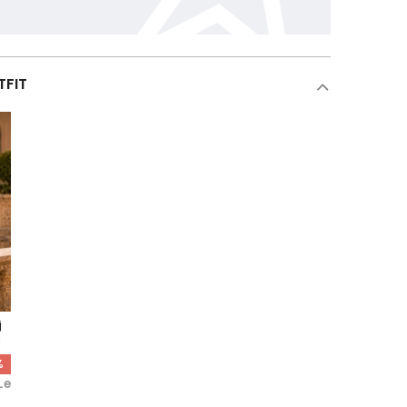
TFIT
j
i
%
Lei