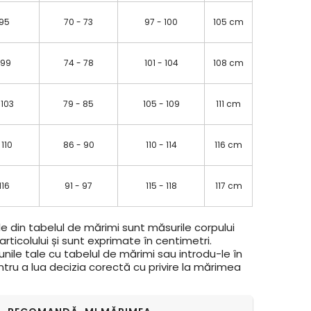
 95
70 - 73
97 - 100
105 cm
 99
74 - 78
101 - 104
108 cm
 103
79 - 85
105 - 109
111 cm
 110
86 - 90
110 - 114
116 cm
 116
91 - 97
115 - 118
117 cm
e din tabelul de mărimi sunt măsurile corpului
rticolului și sunt exprimate în centimetri.
ile tale cu tabelul de mărimi sau introdu-le în
ntru a lua decizia corectă cu privire la mărimea