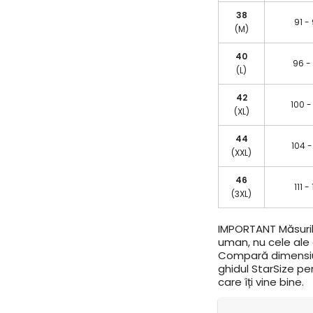
38
91 -
(M)
40
96 -
(L)
42
100 -
(XL)
44
104 -
(XXL)
46
111 -
(3XL)
IMPORTANT
Măsuril
uman, nu cele ale a
Compară dimensiun
ghidul StarSize pe
care îți vine bine.