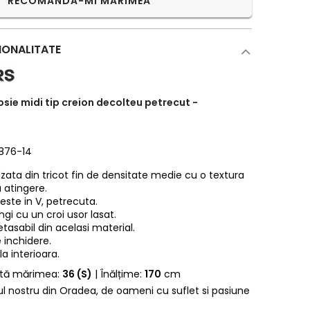
RECOMANDĂ-MI MĂRIMEA
IONALITATE
osie midi tip creion decolteu petrecut -
7876-14
izata din tricot fin de densitate medie cu o textura
a atingere.
 este in V, petrecuta.
gi cu un croi usor lasat.
tasabil din acelasi material.
 inchidere.
a interioara.
rtă mărimea:
36 (S)
| Înălțime:
170
cm
erul nostru din Oradea, de oameni cu suflet si pasiune