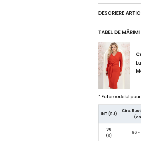
DESCRIERE ARTI
TABEL DE MĂRIMI
C
L
Ma
* Fotomodelul poa
Circ. Bust
INT (EU)
(c
36
86 -
(S)