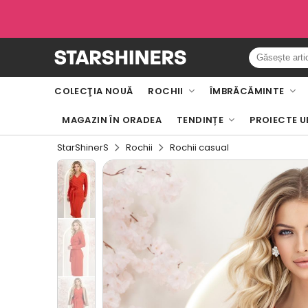
COLECŢIA NOUĂ
ROCHII
ÎMBRĂCĂMINTE
MAGAZIN ÎN ORADEA
TENDINȚE
PROIECTE U
StarShinerS
Rochii
Rochii casual