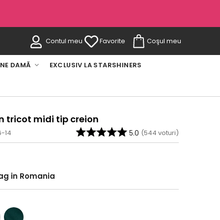
Contul meu
Favorite
Coşul meu
INE DAMĂ
EXCLUSIV LA STARSHINERS
n tricot midi tip creion
6-14
5.0
(
544
voturi)
rag in Romania