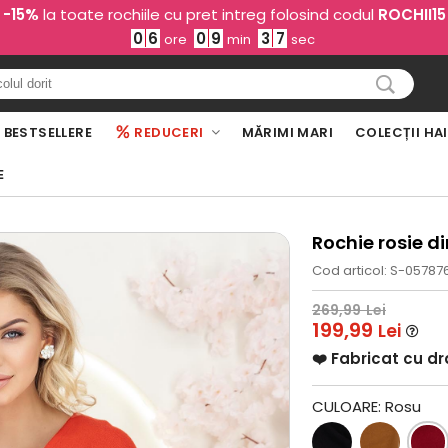
-15%
la toate rochiile cu pret intreg folosind codul
ROCHII15
0
6
0
9
3
6
ore
min
sec
BESTSELLERE
REDUCERI
MĂRIMI MARI
COLECȚII HA
E
Rochie rosie di
Cod articol: S-05787
269,99
Lei
199,99
Lei
❤️ Fabricat cu d
CULOARE:
Rosu