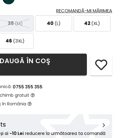
RECOMANDĂ-MI MĂRIMEA
38
(M)
40
(L)
42
(XL)
46
(3XL)
DAUGĂ ÎN COŞ
onică:
0755 355 355
schimb gratuit
g în România
ts
i ai
-10 Lei
reducere la următoarea ta comandă