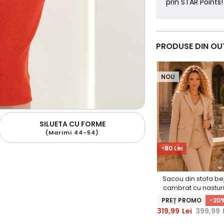
prin STAR Points!
PRODUSE DIN OU
NOU
SILUETA CU FORME
(Marimi 44-54)
-80 Lei
Sacou din stofa be
cambrat cu nastur
decorativi aurii -
PREȚ PROMO
-20
StarShinerS
319,99
Lei
399,99