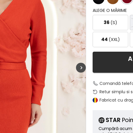
ALEGE O MĂRIME
36
(S)
44
(XXL)
A
Comandă telef
Retur simplu si 
Fabricat cu dra
STAR
Poin
Cumpără acum ș