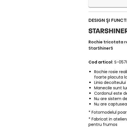
DESIGN ŞI FUNCT
Rochie tricotata r
StarShinerS
Cod articol
: S-05
Rochie rosie real
foarte placuta l
Linia decolteului
Manecile sunt lun
Cordonul este de
Nu are sistem de
Nu are captuseal
* Fotomodelul poa
* Fabricat in ateli
pentru frumos