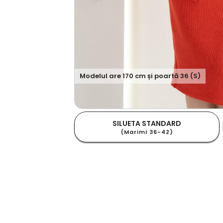
Modelul are
170
cm și poartă
36 (S)
SILUETA STANDARD
(Marimi 36-42)