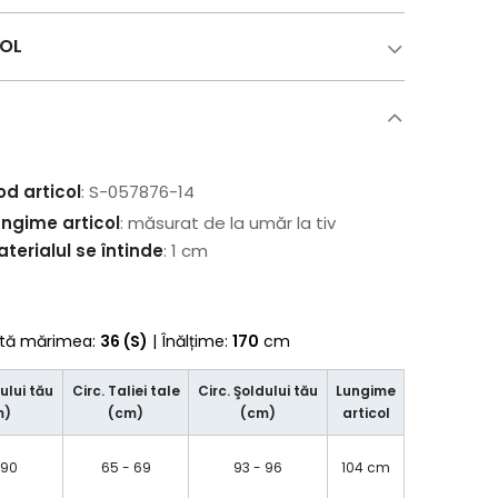
COL
od articol
: S-057876-14
ungime articol
: măsurat de la umăr la tiv
terialul se întinde
: 1 cm
rtă mărimea:
36 (S)
| Înălțime:
170
cm
ului tău
Circ. Taliei tale
Circ. Şoldului tău
Lungime
m)
(cm)
(cm)
articol
 90
65 - 69
93 - 96
104 cm