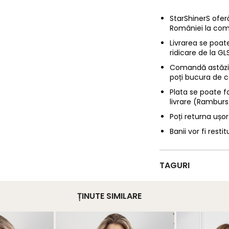
StarShinerS oferă
României la com
Livrarea se poate
ridicare de la G
Comandă astăzi p
poți bucura de c
Plata se poate f
livrare (Ramburs
Poți returna ușor
Banii vor fi restit
TAGURI
ȚINUTE SIMILARE