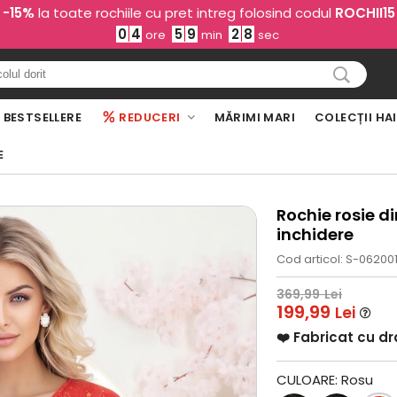
-15%
la toate rochiile cu pret intreg folosind codul
ROCHII15
0
4
5
9
2
7
ore
min
sec
BESTSELLERE
REDUCERI
MĂRIMI MARI
COLECȚII HA
E
Rochie rosie di
inchidere
Cod articol: S-06200
369,99
Lei
199,99
Lei
❤️ Fabricat cu d
CULOARE:
Rosu