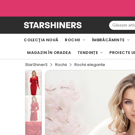
COLECŢIA NOUĂ
ROCHII
ÎMBRĂCĂMINTE
MAGAZIN ÎN ORADEA
TENDINȚE
PROIECTE U
StarShinerS
Rochii
Rochii elegante