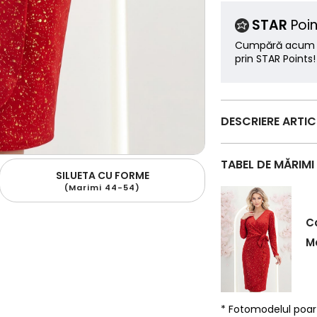
STAR
Poin
Cumpără acum ș
prin STAR Points!
DESCRIERE ARTI
TABEL DE MĂRIMI
SILUETA CU FORME
(Marimi 44-54)
C
Ma
* Fotomodelul poa