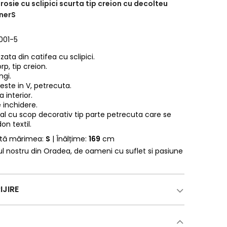
rosie cu sclipici scurta tip creion cu decolteu
inerS
001-5
izata din catifea cu sclipici.
rp, tip creion.
ngi.
 este in V, petrecuta.
 interior.
 inchidere.
eral cu scop decorativ tip parte petrecuta care se
on textil.
rtă mărimea:
S
| Înălțime:
169
cm
erul nostru din Oradea, de oameni cu suflet si pasiune
IJIRE