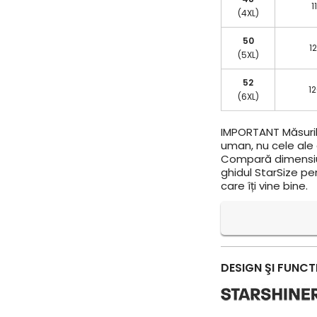
1
(4XL)
50
12
(5XL)
52
12
(6XL)
IMPORTANT
Măsuril
uman, nu cele ale a
Compară dimensiun
ghidul StarSize pe
care îți vine bine.
DESIGN ŞI FUNCT