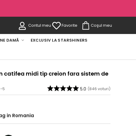
Contul meu
Favorite
Coşul meu
INE DAMĂ
EXCLUSIV LA STARSHINERS
n catifea midi tip creion fara sistem de
1-5
5.0
(
846
voturi)
rag in Romania