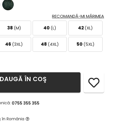
RECOMANDĂ-MI MĂRIMEA
38
(M)
40
(L)
42
(XL)
46
(3XL)
48
(4XL)
50
(5XL)
DAUGĂ ÎN COŞ
onică:
0755 355 355
g în România