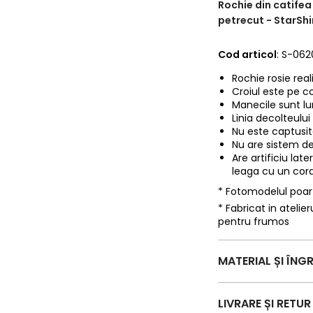
Rochie din catifea 
petrecut - StarSh
Cod articol
: S-062
Rochie rosie real
Croiul este pe co
Manecile sunt lu
Linia decolteului
Nu este captusita
Nu are sistem de
Are artificiu lat
leaga cu un cord
* Fotomodelul poa
* Fabricat in ateli
pentru frumos
MATERIAL ȘI ÎNGR
LIVRARE ȘI RETUR