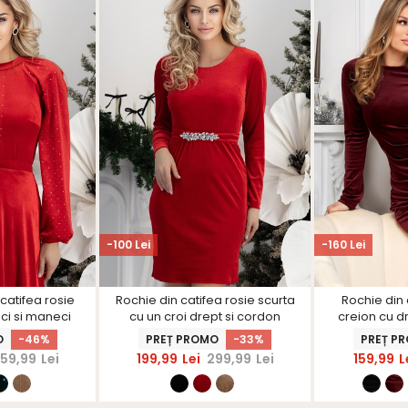
-100 Lei
-160 Lei
catifea rosie
Rochie din catifea rosie scurta
Rochie din 
ici si maneci
cu un croi drept si cordon
creion cu d
arShinerS
detasabil cu aplicatii strass -
Sta
O
-46%
PREȚ PROMO
-33%
PREȚ P
StarShinerS
59,99
Lei
199,99
Lei
299,99
Lei
159,99
L