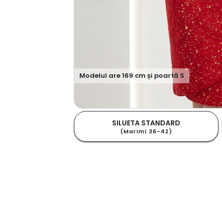
Modelul are
169
cm și poartă
S
SILUETA STANDARD
(Marimi 36-42)