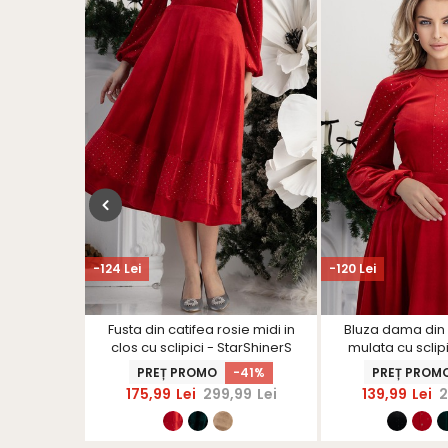
-124 Lei
-120 Lei
 mulata cu
Fusta din catifea rosie midi in
Bluza dama din 
din dantela
clos cu sclipici - StarShinerS
mulata cu sclip
rS
bufante - St
-15%
PREȚ PROMO
-41%
PREȚ PROM
99
Lei
175,99
Lei
299,99
Lei
139,99
Lei
2