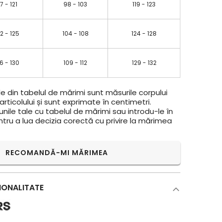
17 - 121
98 - 103
119 - 123
2 - 125
104 - 108
124 - 128
6 - 130
109 - 112
129 - 132
e din tabelul de mărimi sunt măsurile corpului
rticolului și sunt exprimate în centimetri.
ile tale cu tabelul de mărimi sau introdu-le în
ntru a lua decizia corectă cu privire la mărimea
RECOMANDĂ-MI MĂRIMEA
IONALITATE