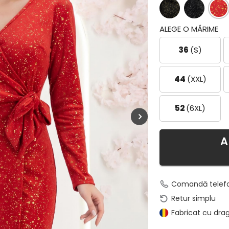
ALEGE O MĂRIME
36
(S)
44
(XXL)
52
(6XL)
A
Comandă telef
Retur simplu
Fabricat cu dra