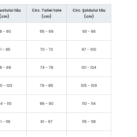
Bustului tău
Circ. Taliei tale
Circ. Şoldului tău
(cm)
(cm)
(cm)
6 - 90
65 - 69
93 - 96
1 - 95
70 - 73
97 - 100
6 - 99
74 - 78
101 - 104
0 - 103
79 - 85
105 - 109
04 - 110
86 - 90
110 - 114
11 - 116
91 - 97
115 - 118