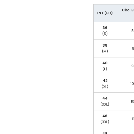
Circ. 
INT (EU)
36
8
(S)
38
9
(M)
40
9
(L)
42
10
(XL)
44
1
(XXL)
46
1
(3XL)
48