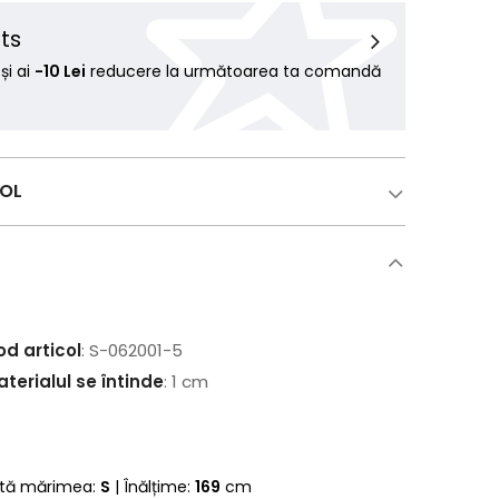
ts
i ai
-10 Lei
reducere la următoarea ta comandă
COL
od articol
: S-062001-5
terialul se întinde
: 1 cm
rtă mărimea:
S
| Înălțime:
169
cm