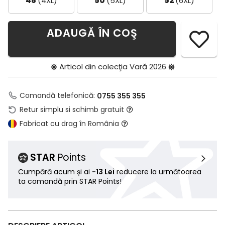
48
(4XL)
50
(5XL)
52
(6XL)
ADAUGĂ ÎN COŞ
Articol din colecţia
Vară 2026
Comandă telefonică:
0755 355 355
Retur simplu si schimb gratuit
Fabricat cu drag în România
STAR
Points
Cumpără acum și ai
-13 Lei
reducere la următoarea
ta comandă prin STAR Points!