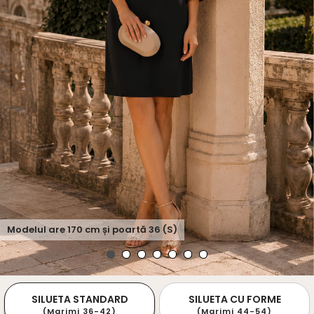
Modelul are
170
cm și poartă
36 (S)
SILUETA STANDARD
SILUETA CU FORME
(Marimi 36-42)
(Marimi 44-54)