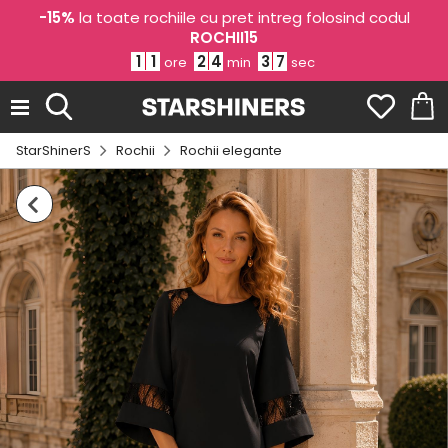
-15%
la toate rochiile cu pret intreg folosind codul
ROCHII15
1
1
2
4
3
6
ore
min
sec
StarShinerS
Rochii
Rochii elegante