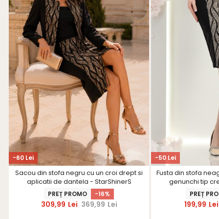
-60 Lei
-50 Lei
Sacou din stofa negru cu un croi drept si
Fusta din stofa nea
aplicatii de dantela - StarShinerS
genunchi tip cr
PREȚ PROMO
-16%
PREȚ PR
309,99
Lei
369,99
Lei
199,99
Lei