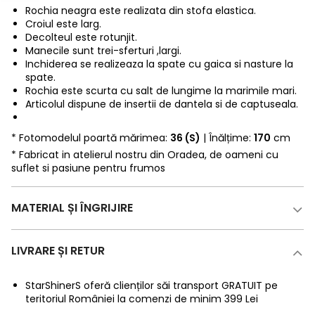
Rochia neagra este realizata din stofa elastica.
Croiul este larg.
Decolteul este rotunjit.
Manecile sunt trei-sferturi ,largi.
Inchiderea se realizeaza la spate cu gaica si nasture la
spate.
Rochia este scurta cu salt de lungime la marimile mari.
Articolul dispune de insertii de dantela si de captuseala.
* Fotomodelul poartă mărimea:
36 (S)
| Înălțime:
170
cm
* Fabricat in atelierul nostru din Oradea, de oameni cu
suflet si pasiune pentru frumos
MATERIAL ȘI ÎNGRIJIRE
LIVRARE ȘI RETUR
StarShinerS oferă clienților săi transport GRATUIT pe
teritoriul României la comenzi de minim 399 Lei