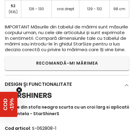
52
126 - 130
croi drept
129 - 132
98 cm
(6XL)
IMPORTANT
Măsurile din tabelul de mărimi sunt măsurile
corpului uman, nu cele ale articolului și sunt exprimate
în centimetri. Compară dimensiunile tale cu tabelul de
mărimi sau introdu-le în ghidul StarSize pentru a lua
decizia corectă cu privire la mărimea care îți vine bine.
RECOMANDĂ-MI MĂRIMEA
DESIGN ŞI FUNCTIONALITATE
%
C
O
D
-
1
5
Rochie din stofa neagra scurta cu un croi larg si aplicatii
de dantela - StarShinerS
Cod articol
: S-062808-1