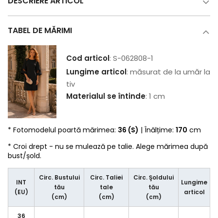
DESCRIERE ARTICOL
TABEL DE MĂRIMI
Cod articol
: S-062808-1
Lungime articol
: măsurat de la umăr la
tiv
Materialul se întinde
: 1 cm
* Fotomodelul poartă mărimea:
36 (S)
| Înălțime:
170
cm
* Croi drept - nu se mulează pe talie. Alege mărimea după
bust/șold.
Circ. Bustului
Circ. Taliei
Circ. Şoldului
INT
Lungime
tău
tale
tău
(EU)
articol
(cm)
(cm)
(cm)
36