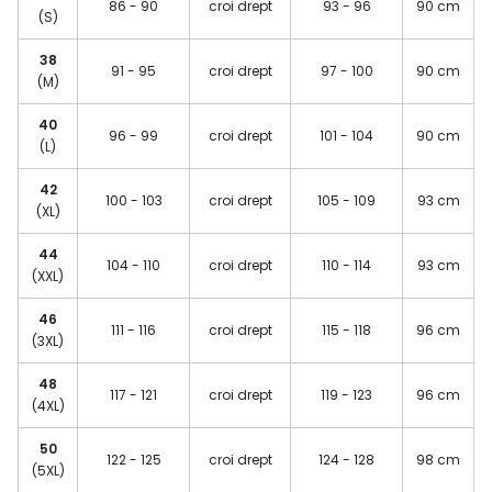
86 - 90
croi drept
93 - 96
90 cm
(S)
38
91 - 95
croi drept
97 - 100
90 cm
(M)
40
96 - 99
croi drept
101 - 104
90 cm
(L)
42
100 - 103
croi drept
105 - 109
93 cm
(XL)
44
104 - 110
croi drept
110 - 114
93 cm
(XXL)
46
111 - 116
croi drept
115 - 118
96 cm
(3XL)
48
117 - 121
croi drept
119 - 123
96 cm
(4XL)
50
122 - 125
croi drept
124 - 128
98 cm
(5XL)