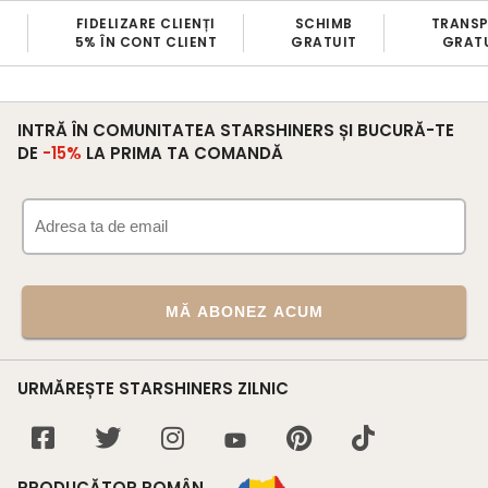
FIDELIZARE CLIENȚI
SCHIMB
TRANS
5% ÎN CONT CLIENT
GRATUIT
GRATU
INTRĂ ÎN COMUNITATEA STARSHINERS ȘI BUCURĂ-TE
DE
-15%
LA PRIMA TA COMANDĂ
MĂ ABONEZ ACUM
URMĂREȘTE STARSHINERS ZILNIC
PRODUCĂTOR ROMÂN