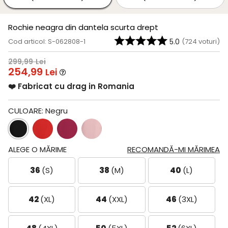
Rochie neagra din dantela scurta drept
Cod articol: S-062808-1
5.0
(
724
voturi)
299,99
Lei
254,99
Lei
❤️ Fabricat cu drag in Romania
CULOARE:
Negru
ALEGE O MĂRIME
RECOMANDĂ-MI MĂRIMEA
36
(S)
38
(M)
40
(L)
42
(XL)
44
(XXL)
46
(3XL)