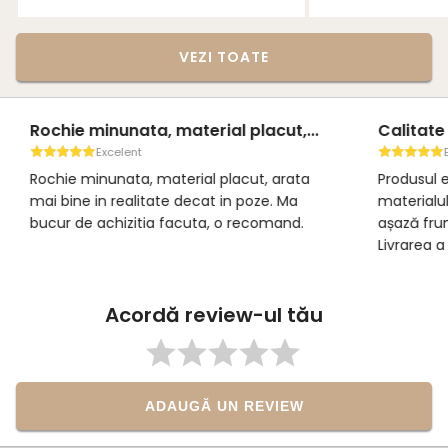
VEZI TOATE
Rochie minunata, material placut,...
Calitate 
Excelent
E
Rochie minunata, material placut, arata
Produsul es
mai bine in realitate decat in poze. Ma
materialul 
bucur de achizitia facuta, o recomand.
așază frum
Livrarea a 
foarte bin
achiziție.
Acordă review-ul tău
ADAUGĂ UN REVIEW