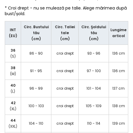
* Croi drept - nu se mulează pe talie. Alege mărimea după
bust/șold.
Circ. Bustului
Circ. Taliei
Circ. Şoldului
INT
Lungime
tău
tale
tău
(EU)
articol
(cm)
(cm)
(cm)
36
86 - 90
croi drept
93 - 96
136 cm
(S)
38
91 - 95
croi drept
97 - 100
136 cm
(M)
40
96 - 99
croi drept
101 - 104
137 cm
(L)
42
100 - 103
croi drept
105 - 109
138 cm
(XL)
44
104 - 110
croi drept
110 - 114
139 cm
(XXL)