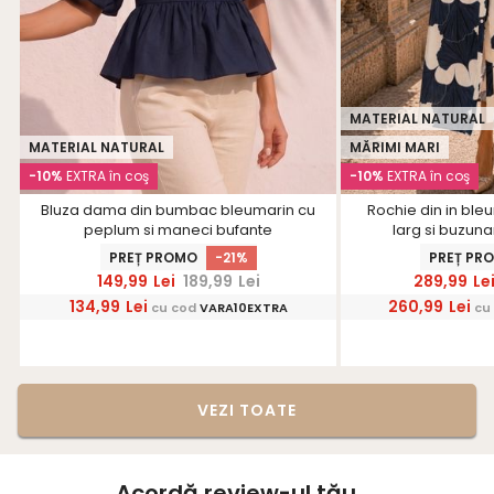
MATERIAL NATURAL
MATERIAL NATURAL
MĂRIMI MARI
-10%
EXTRA în coş
-10%
EXTRA în coş
Bluza dama din bumbac bleumarin cu
Rochie din in ble
peplum si maneci bufante
larg si buzuna
PREȚ PROMO
-21%
PREȚ PR
149,99
Lei
189,99
Lei
289,99
Le
134,99
Lei
260,99
Lei
cu cod
VARA10EXTRA
cu
VEZI TOATE
Acordă review-ul tău