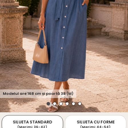
Modelul are
168
cm și poartă
38 (M)
SILUETA STANDARD
SILUETA CU FORME
(Marimi 36-42)
(Marimi 44-54)