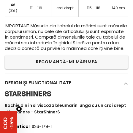
46
111 - 116
croi drept
115 - 118
140 cm
(3XL)
IMPORTANT
Măsurile din tabelul de mărimi sunt măsurile
corpului uman, nu cele ale articolului și sunt exprimate
în centimetri. Compară dimensiunile tale cu tabelul de
mărimi sau introdu-le în ghidul StarSize pentru a lua
decizia corectă cu privire la mărimea care îți vine bine.
RECOMANDĂ-MI MĂRIMEA
DESIGN ŞI FUNCTIONALITATE
Rochie din in si viscoza bleumarin lunga cu un croi drept
si buzunare - StarShinerS
%
C
O
D
-
1
5
Cod articol
: S26-179-1