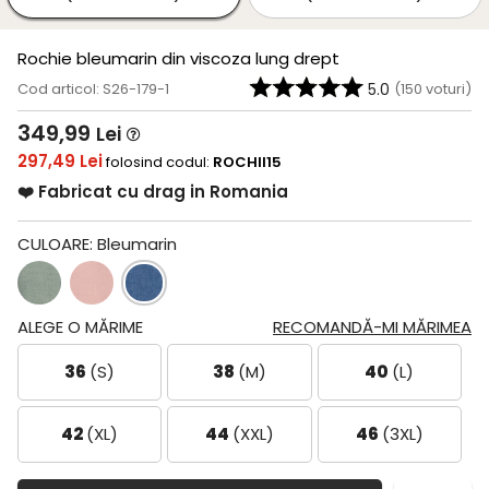
Rochie bleumarin din viscoza lung drept
Cod articol: S26-179-1
5.0
(
150
voturi)
349,99
Lei
297,49 Lei
folosind codul:
ROCHII15
❤️ Fabricat cu drag in Romania
CULOARE:
Bleumarin
ALEGE O MĂRIME
RECOMANDĂ-MI MĂRIMEA
36
(S)
38
(M)
40
(L)
42
(XL)
44
(XXL)
46
(3XL)