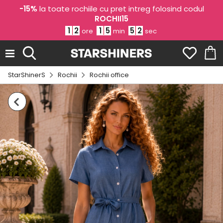
-15%
la toate rochiile cu pret intreg folosind codul
ROCHII15
1
2
1
5
5
1
ore
min
sec
StarShinerS
Rochii
Rochii office