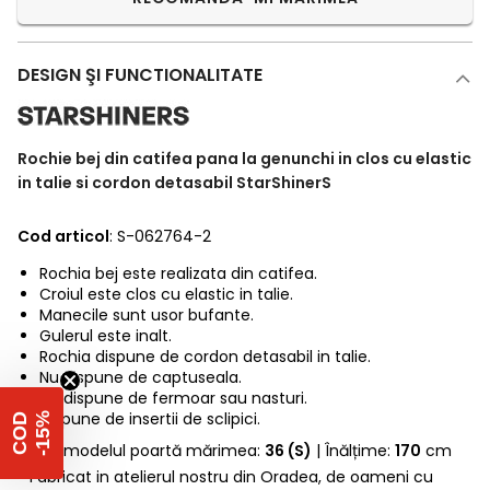
DESIGN ŞI FUNCTIONALITATE
Rochie bej din catifea pana la genunchi in clos cu elastic
in talie si cordon detasabil StarShinerS
Cod articol
: S-062764-2
Rochia bej este realizata din catifea.
Croiul este clos cu elastic in talie.
Manecile sunt usor bufante.
Gulerul este inalt.
Rochia dispune de cordon detasabil in talie.
Nu dispune de captuseala.
Nu dispune de fermoar sau nasturi.
Dispune de insertii de sclipici.
%
C
O
D
-
1
5
* Fotomodelul poartă mărimea:
36 (S)
| Înălțime:
170
cm
* Fabricat in atelierul nostru din Oradea, de oameni cu