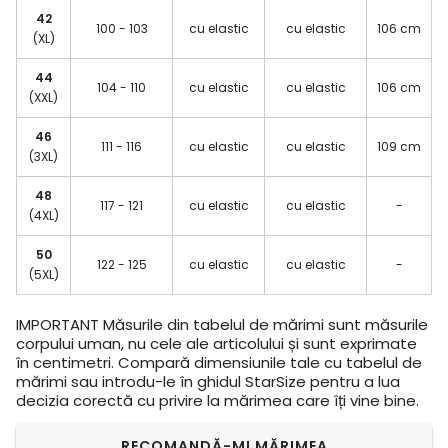
42
100 - 103
cu elastic
cu elastic
106 cm
(XL)
44
104 - 110
cu elastic
cu elastic
106 cm
(XXL)
46
111 - 116
cu elastic
cu elastic
109 cm
(3XL)
48
117 - 121
cu elastic
cu elastic
-
(4XL)
50
122 - 125
cu elastic
cu elastic
-
(5XL)
IMPORTANT
Măsurile din tabelul de mărimi sunt măsurile
corpului uman, nu cele ale articolului și sunt exprimate
în centimetri. Compară dimensiunile tale cu tabelul de
mărimi sau introdu-le în ghidul StarSize pentru a lua
decizia corectă cu privire la mărimea care îți vine bine.
RECOMANDĂ-MI MĂRIMEA