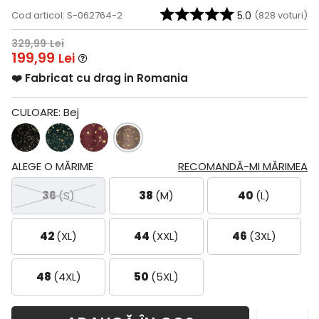
Cod articol: S-062764-2
5.0
(
828
voturi)
329,99
Lei
199,99
Lei
❤️ Fabricat cu drag in Romania
CULOARE:
Bej
ALEGE O MĂRIME
RECOMANDĂ-MI MĂRIMEA
36
(S)
38
(M)
40
(L)
42
(XL)
44
(XXL)
46
(3XL)
48
(4XL)
50
(5XL)