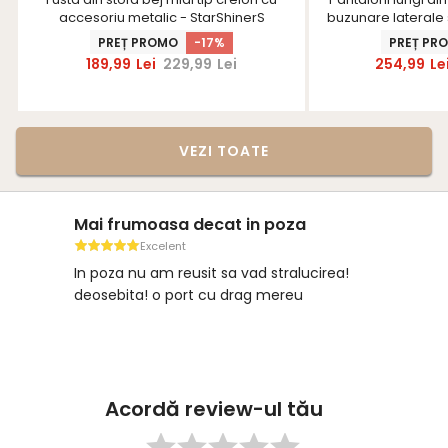
accesoriu metalic - StarShinerS
buzunare laterale s
Star
PREȚ PROMO
-17%
PREȚ PR
189,99
Lei
229,99
Lei
254,99
Le
VEZI TOATE
Mai frumoasa decat in poza
Excelent
In poza nu am reusit sa vad stralucirea!
deosebita! o port cu drag mereu
Acordă review-ul tău