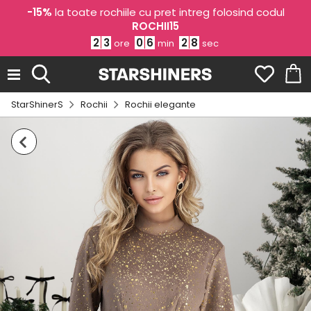
-15%
la toate rochiile cu pret intreg folosind codul
ROCHII15
2
3
0
6
2
7
ore
min
sec
StarShinerS
Rochii
Rochii elegante