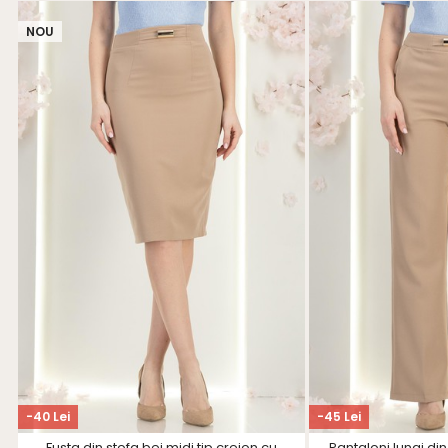
NOU
-40 Lei
-45 Lei
Fusta din stofa bej midi tip creion cu
Pantaloni lungi din