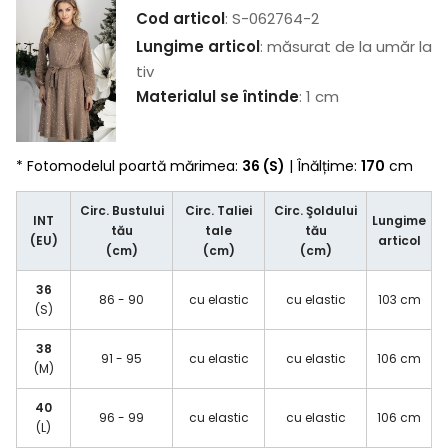
Cod articol
: S-062764-2
Lungime articol
: măsurat de la umăr la
tiv
Materialul se întinde
: 1 cm
* Fotomodelul poartă mărimea:
36 (S)
| Înălțime:
170
cm
Circ. Bustului
Circ. Taliei
Circ. Şoldului
INT
Lungime
tău
tale
tău
(EU)
articol
(cm)
(cm)
(cm)
36
86 - 90
cu elastic
cu elastic
103 cm
(S)
38
91 - 95
cu elastic
cu elastic
106 cm
(M)
40
96 - 99
cu elastic
cu elastic
106 cm
(L)