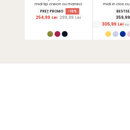
 fluture -
midi tip creion cu maneci
midi in clos c
S
bufante- StarShinerS
StarShi
-17%
PREȚ PROMO
-15%
BESTSE
,99
Lei
254,99
Lei
299,99
Lei
359,9
305,99
Lei
cu