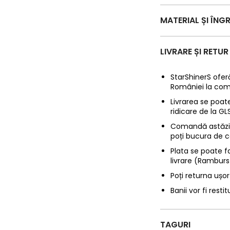
MATERIAL ȘI ÎNGR
LIVRARE ȘI RETUR
StarShinerS oferă
României la com
Livrarea se poate
ridicare de la G
Comandă astăzi p
poți bucura de c
Plata se poate f
livrare (Ramburs
Poți returna ușor
Banii vor fi restit
TAGURI