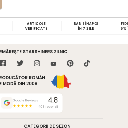
BANII ÎNAPOI
FIDELIZARE CLIENȚI
ÎN 7 ZILE
5% ÎN CONT CLIENT
RMĂREȘTE STARSHINERS ZILNIC
RODUCĂTOR ROMÂN
E MODĂ DIN 2008
4.8
Google Reviews
★★★★★
408 recenzii
CATEGORII DE SEZON