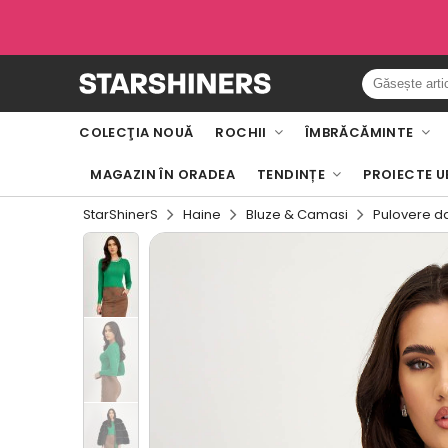
COLECŢIA NOUĂ
ROCHII
ÎMBRĂCĂMINTE
MAGAZIN ÎN ORADEA
TENDINȚE
PROIECTE U
StarShinerS
Haine
Bluze & Camasi
Pulovere 