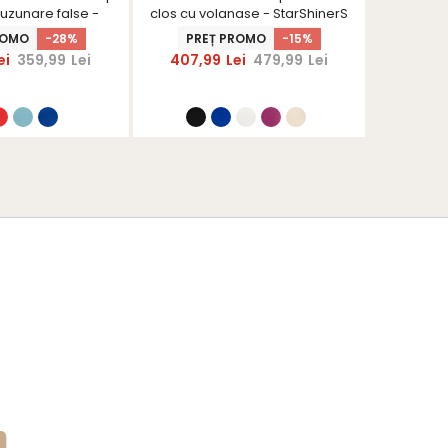
uzunare false -
clos cu volanase - StarShinerS
cu vol
rShinerS
ROMO
-28%
PREȚ PROMO
-15%
PRE
ei
359,99
Lei
407,99
Lei
479,99
Lei
407,