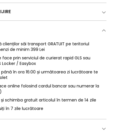
IJIRE
 clienților săi transport GRATUIT pe teritoriul
enzi de minim 399 Lei
 face prin serviciul de curierat rapid GLS sau
LS Locker / Easybox
ână în ora 16:00 și următoarea zi lucrătoare te
olet
ace online folosind cardul bancar sau numerar la
)
 și schimba gratuit articolul în termen de 14 zile
uiți în 7 zile lucrătoare