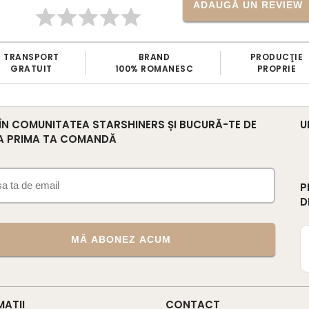
ADAUGĂ UN REVIEW
BRAND
PRODUCŢIE
ARTICOLE
% ROMANESC
PROPRIE
VERIFICATE
 ÎN COMUNITATEA STARSHINERS ȘI BUCURĂ-TE DE
U
A PRIMA TA COMANDĂ
P
D
MĂ ABONEZ ACUM
MATII
CONTACT