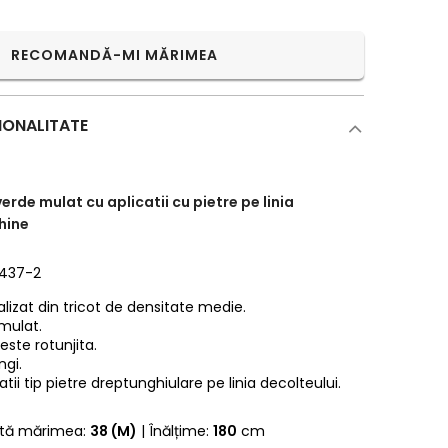
RECOMANDĂ-MI MĂRIMEA
IONALITATE
verde mulat cu aplicatii cu pietre pe linia
hine
0437-2
alizat din tricot de densitate medie.
 mulat.
 este rotunjita.
ngi.
tii tip pietre dreptunghiulare pe linia decolteului.
rtă mărimea:
38 (M)
| Înălțime:
180
cm