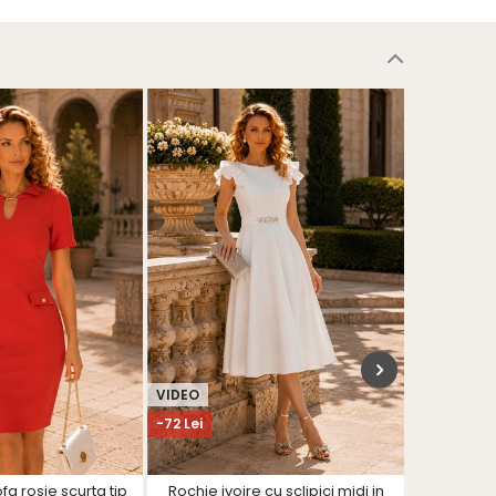
VIDEO
VIDEO
-72 Lei
-72 Lei
fa rosie scurta tip
Rochie ivoire cu sclipici midi in
Rochie bej 