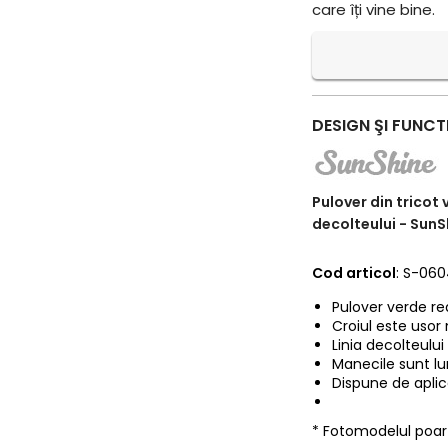
care îți vine bine.
DESIGN ŞI FUNCT
Pulover din tricot 
decolteului - SunS
Cod articol
: S-06
Pulover verde re
Croiul este usor
Linia decolteului
Manecile sunt lu
Dispune de aplica
* Fotomodelul poa