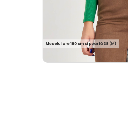
Modelul are
180
cm și poartă
38 (M)