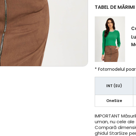
TABEL DE MĂRIMI
C
L
Ma
* Fotomodelul poa
INT (EU)
OneSize
IMPORTANT
Măsuril
uman, nu cele ale a
Compară dimensiun
ghidul StarSize pe