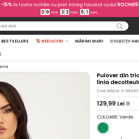
-15%
la toate rochiile cu pret intreg folosind codul
ROCHII15
0
9
3
3
4
9
ore
min
sec
BESTSELLERE
REDUCERI
MĂRIMI MARI
COLECȚII HA
E
dama
Pulover din tri
linia decolteu
Cod articol: S-06043
129,99
Lei
CULOARE:
Verde