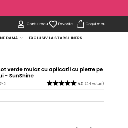
Contul meu
Favorite
Coşul meu
INE DAMĂ
EXCLUSIV LA STARSHINERS
cot verde mulat cu aplicatii cu pietre pe
lui - SunShine
7-2
5.0
(
24
voturi)