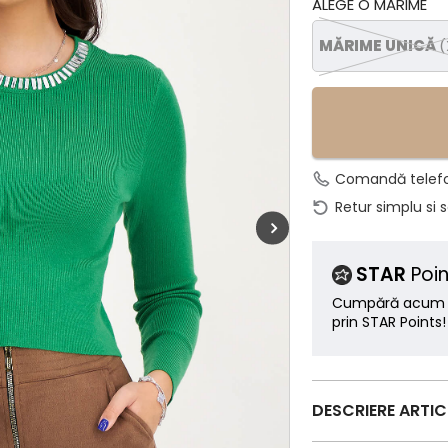
ALEGE O MĂRIME
MĂRIME UNICĂ
(
Comandă telef
Retur simplu si 
STAR
Poin
Cumpără acum ș
prin STAR Points!
DESCRIERE ARTI