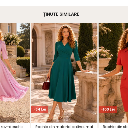
ȚINUTE SIMILARE
-64 Lei
-100 Lei
a roz-deschis
Rochie din material satinat mat
Rochie din sto