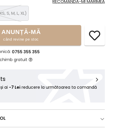
RECOMANDĂ-MI MĂRIMEA
XS, S, M, L, XL)
ANUNȚĂ-MĂ
când revine pe stoc
onică:
0755 355 355
schimb gratuit
ts
i ai
-7 Lei
reducere la următoarea ta comandă
COL