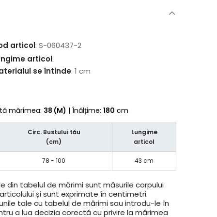
od articol
: S-060437-2
ungime articol
:
terialul se întinde
: 1 cm
rtă mărimea:
38 (M)
| Înălțime:
180
cm
Circ. Bustului tău
Lungime
(cm)
articol
78 - 100
43 cm
e din tabelul de mărimi sunt măsurile corpului
rticolului și sunt exprimate în centimetri.
ile tale cu tabelul de mărimi sau introdu-le în
ntru a lua decizia corectă cu privire la mărimea