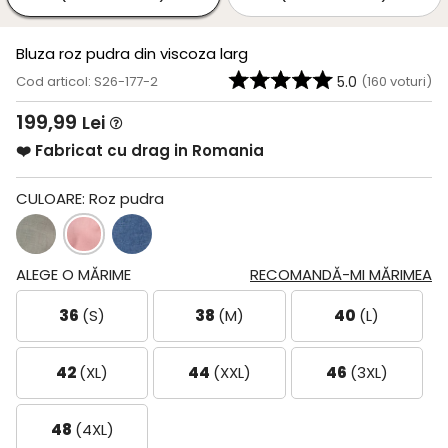
Bluza roz pudra din viscoza larg
Cod articol: S26-177-2
5.0
(
160
voturi)
199,99
Lei
❤️ Fabricat cu drag in Romania
CULOARE:
Roz pudra
ALEGE O MĂRIME
RECOMANDĂ-MI MĂRIMEA
36
(S)
38
(M)
40
(L)
42
(XL)
44
(XXL)
46
(3XL)
48
(4XL)