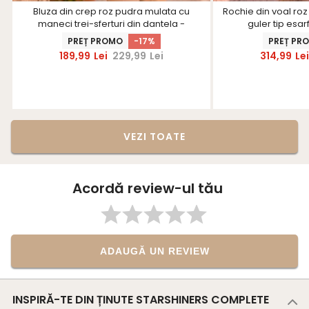
Bluza din crep roz pudra mulata cu
Rochie din voal roz
maneci trei-sferturi din dantela -
guler tip esar
StarShinerS
PREȚ PROMO
-17%
PREȚ PR
189,99
Lei
229,99
Lei
314,99
Lei
VEZI TOATE
Acordă review-ul tău
ADAUGĂ UN REVIEW
INSPIRĂ-TE DIN ȚINUTE STARSHINERS COMPLETE