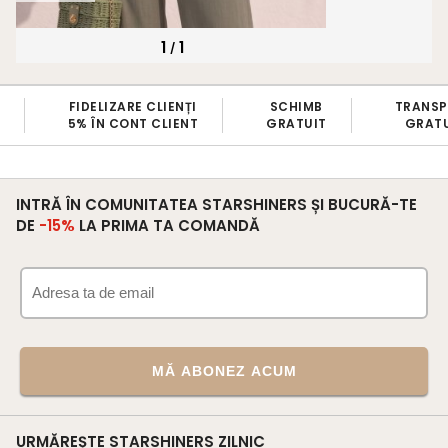
1
1
/
ȚI
SCHIMB
TRANSPORT
BRAND
NT
GRATUIT
GRATUIT
100% ROMAN
INTRĂ ÎN COMUNITATEA STARSHINERS ȘI BUCURĂ-TE
DE
-15%
LA PRIMA TA COMANDĂ
MĂ ABONEZ ACUM
URMĂREȘTE STARSHINERS ZILNIC