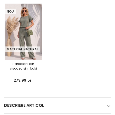
NOU
MATERIAL NATURAL
Pantaloni din
viscoza si in kaki
lungi cu buzunare-
StarShinerS
279,99
Lei
DESCRIERE ARTICOL