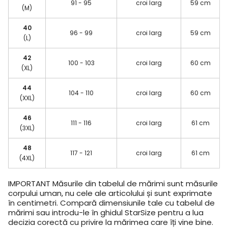
91 - 95
croi larg
59 cm
(M)
40
96 - 99
croi larg
59 cm
(L)
42
100 - 103
croi larg
60 cm
(XL)
44
104 - 110
croi larg
60 cm
(XXL)
46
111 - 116
croi larg
61 cm
(3XL)
48
117 - 121
croi larg
61 cm
(4XL)
IMPORTANT
Măsurile din tabelul de mărimi sunt măsurile
corpului uman, nu cele ale articolului și sunt exprimate
în centimetri. Compară dimensiunile tale cu tabelul de
mărimi sau introdu-le în ghidul StarSize pentru a lua
decizia corectă cu privire la mărimea care îți vine bine.