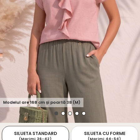
Modelul are
168
cm și poartă
38 (M)
SILUETA STANDARD
SILUETA CU FORME
(Marimi 36-42)
(Marimi 44-54)