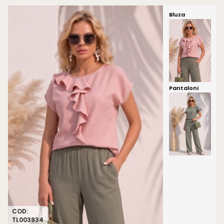
Bluza
Pantaloni
COD:
TL003934