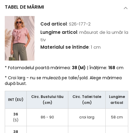
TABEL DE MĂRIMI
Cod articol
: S26-177-2
Lungime articol
: măsurat de la umăr la
tiv
Materialul se întinde
: 1 cm
* Fotomodelul poartă mărimea:
38 (M)
| Înălțime:
168
cm
* Croi larg - nu se mulează pe talie/șold. Alege mărimea
după bust.
Circ. Bustului tău
Circ. Taliei tale
Lungime
INT (EU)
(cm)
(cm)
articol
36
86 - 90
croi larg
58 cm
(S)
38