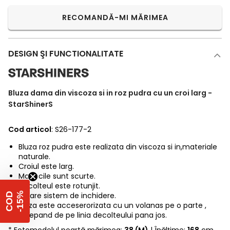
RECOMANDĂ-MI MĂRIMEA
DESIGN ŞI FUNCTIONALITATE
Bluza dama din viscoza si in roz pudra cu un croi larg -
StarShinerS
Cod articol
: S26-177-2
Bluza roz pudra este realizata din viscoza si in,materiale
naturale.
Croiul este larg.
Manecile sunt scurte.
Decolteul este rotunjit.
%
Nu are sistem de inchidere.
C
O
D
-
1
5
Bluza este acceserorizata cu un volanas pe o parte ,
incepand de pe linia decolteului pana jos.
* Fotomodelul poartă mărimea:
38 (M)
| Înălțime:
168
cm