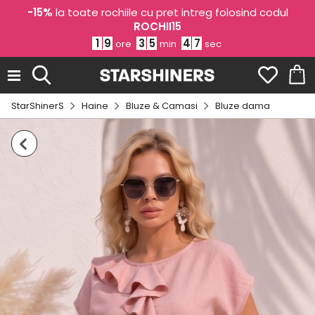
-15%
la toate rochiile cu pret intreg folosind codul
ROCHII15
1
9
3
5
4
6
ore
min
sec
StarShinerS
Haine
Bluze & Camasi
Bluze dama