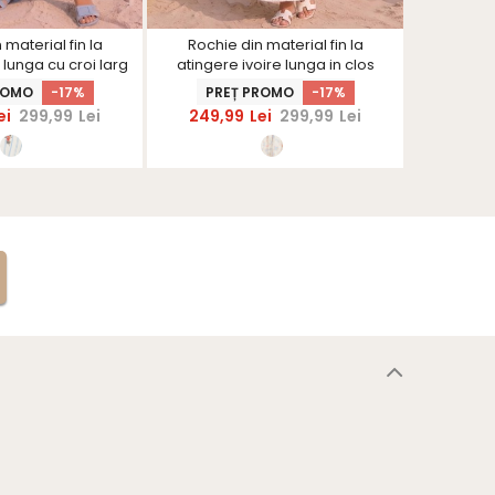
 material fin la
Rochie din material fin la
Top dam
 lunga cu croi larg
atingere ivoire lunga in clos
imprimata 
i curea
ROMO
-17%
PREȚ PROMO
-17%
PRE
ei
299,99
Lei
249,99
Lei
299,99
Lei
139,