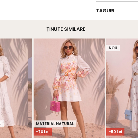
TAGURI
ȚINUTE SIMILARE
NOU
L
MATERIAL NATURAL
-70 Lei
-50 Lei