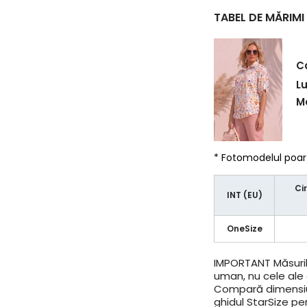
TABEL DE MĂRIMI
C
L
Ma
* Fotomodelul poa
Ci
INT (EU)
OneSize
IMPORTANT
Măsuril
uman, nu cele ale a
Compară dimensiun
ghidul StarSize pe