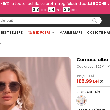
-15%
la toate rochiile cu pret intreg folosind codul
ROCHII15
0
8
2
4
2
5
ore
min
sec
BESTSELLERE
REDUCERI
MĂRIMI MARI
COLECȚII HA
E
Camasa alba d
Cod articol: S26-141-
199,99
Lei
168,99
Lei
CULOARE:
Alb