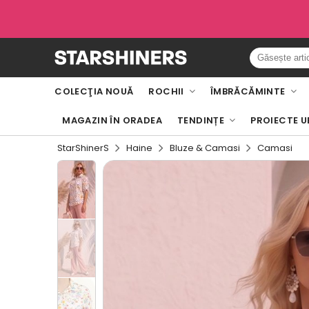
COLECŢIA NOUĂ
ROCHII
ÎMBRĂCĂMINTE
MAGAZIN ÎN ORADEA
TENDINȚE
PROIECTE U
StarShinerS
Haine
Bluze & Camasi
Camasi