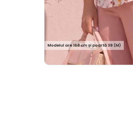
Modelul are
168
cm și poartă
38 (M)