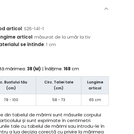
od articol
: S26-141-1
ungime articol
: măsurat de la umăr la tiv
terialul se întinde
: 1 cm
rtă mărimea:
38 (M)
| Înălțime:
168
cm
rc. Bustului tău
Circ. Taliei tale
Lungime
(cm)
(cm)
articol
78 - 100
58 - 73
65 cm
e din tabelul de mărimi sunt măsurile corpului
rticolului și sunt exprimate în centimetri.
ile tale cu tabelul de mărimi sau introdu-le în
ntru a lua decizia corectă cu privire la mărimea