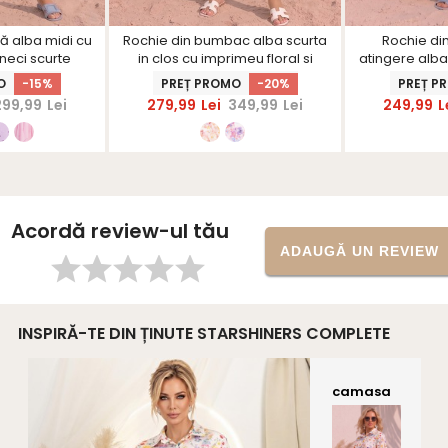
ă alba midi cu
Rochie din bumbac alba scurta
Rochie din
aneci scurte
in clos cu imprimeu floral si
atingere alba
nte
curea
s
O
-15%
PREȚ PROMO
-20%
PREȚ P
299,99
Lei
279,99
Lei
349,99
Lei
249,99
L
Acordă review-ul tău
ADAUGĂ UN REVIEW
INSPIRĂ-TE DIN ȚINUTE STARSHINERS COMPLETE
camasa