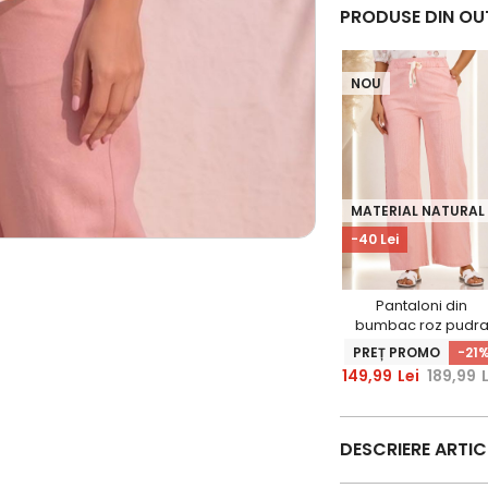
PRODUSE DIN OU
NOU
MATERIAL NATURAL
-40 Lei
Pantaloni din
bumbac roz pudr
cu un croi drept si
PREȚ PROMO
-21
buzunare laterale
149,99
Lei
189,99
DESCRIERE ARTI