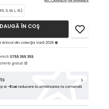
RECOMANDĂ-MI MĂRIMEA
XS, S, M, L, XL)
DAUGĂ ÎN COŞ
Articol din colecţia
Vară 2026
onică:
0755 355 355
schimb gratuit
ts
i ai
-9 Lei
reducere la următoarea ta comandă