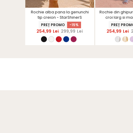
coza verde
Rochie alba pana la genunchi
Rochie din ghipur
tip esarfa -
tip creion - StarShinerS
croi larg si m
S
bufa
-25%
PREȚ PROMO
-15%
PREȚ PROM
99
Lei
254,99
Lei
299,99
Lei
254,99
Lei