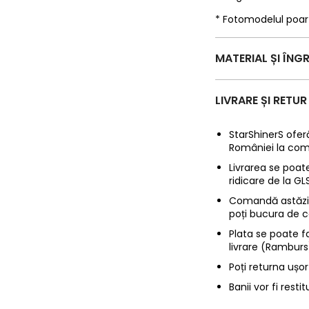
* Fotomodelul poa
MATERIAL ȘI ÎNGR
LIVRARE ȘI RETUR
StarShinerS oferă
României la com
Livrarea se poate
ridicare de la G
Comandă astăzi p
poți bucura de c
Plata se poate f
livrare (Ramburs
Poți returna ușor
Banii vor fi restit