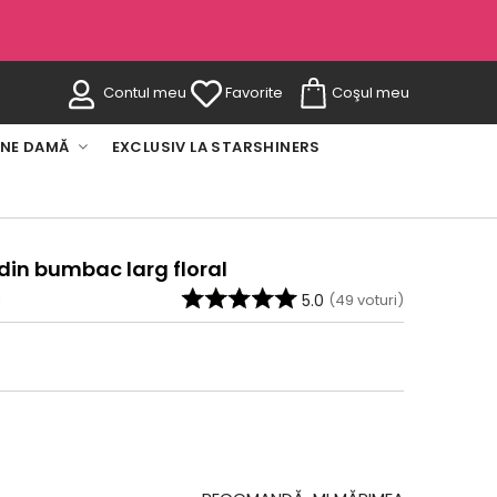
Contul meu
Favorite
Coşul meu
INE DAMĂ
EXCLUSIV LA STARSHINERS
in bumbac larg floral
1
5.0
(
49
voturi)