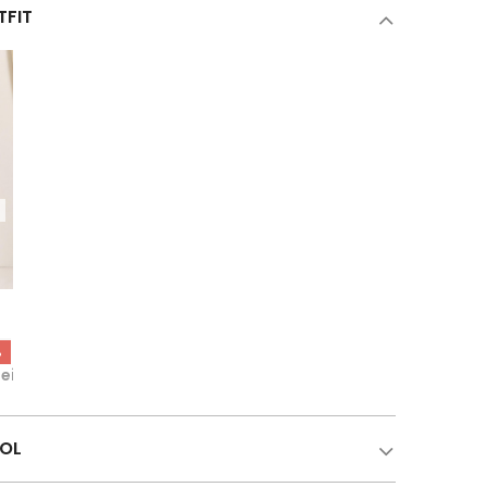
TFIT
a
%
Lei
COL