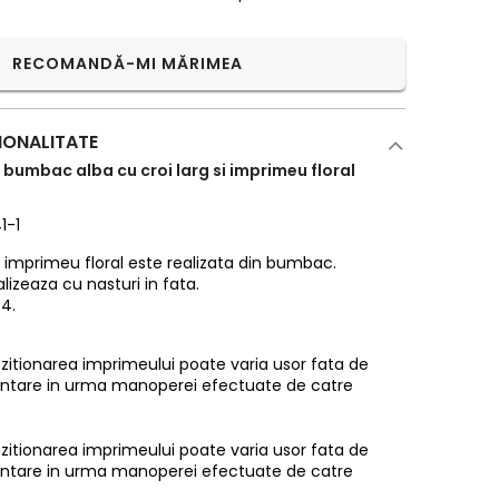
RECOMANDĂ-MI MĂRIMEA
IONALITATE
umbac alba cu croi larg si imprimeu floral
1-1
imprimeu floral este realizata din bumbac.
lizeaza cu nasturi in fata.
4.
pozitionarea imprimeului poate varia usor fata de
entare in urma manoperei efectuate de catre
pozitionarea imprimeului poate varia usor fata de
entare in urma manoperei efectuate de catre