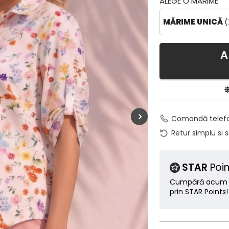
ALEGE O MĂRIME
MĂRIME UNICĂ
(
A
Comandă telef
Retur simplu si 
STAR
Poin
Cumpără acum ș
prin STAR Points!