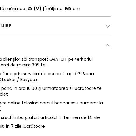
rtă mărimea:
38 (M)
| Înălțime:
168
cm
IJIRE
 clienților săi transport GRATUIT pe teritoriul
enzi de minim 399 Lei
 face prin serviciul de curierat rapid GLS sau
LS Locker / Easybox
ână în ora 16:00 și următoarea zi lucrătoare te
olet
ace online folosind cardul bancar sau numerar la
)
 și schimba gratuit articolul în termen de 14 zile
uiți în 7 zile lucrătoare