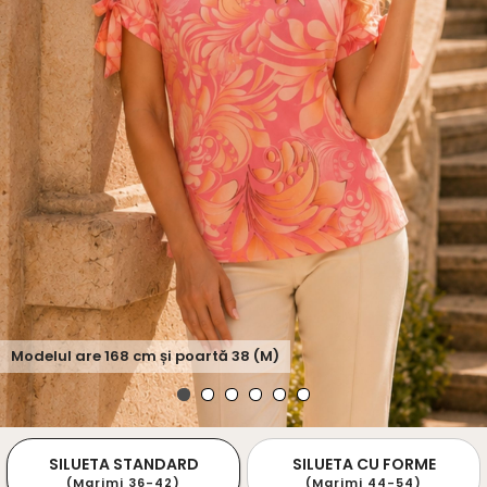
Modelul are
168
cm și poartă
38 (M)
SILUETA STANDARD
SILUETA CU FORME
(Marimi 36-42)
(Marimi 44-54)