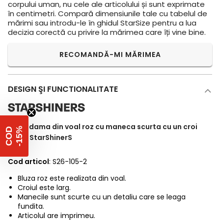
corpului uman, nu cele ale articolului și sunt exprimate
în centimetri. Compară dimensiunile tale cu tabelul de
mărimi sau introdu-le în ghidul StarSize pentru a lua
decizia corectă cu privire la mărimea care îți vine bine.
RECOMANDĂ-MI MĂRIMEA
DESIGN ŞI FUNCTIONALITATE
Bluza dama din voal roz cu maneca scurta cu un croi
%
C
O
D
-
1
5
larg - StarShinerS
Cod articol
: S26-105-2
Bluza roz este realizata din voal.
Croiul este larg.
Manecile sunt scurte cu un detaliu care se leaga
fundita.
Articolul are imprimeu.