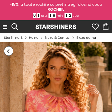
-15%
la toate rochiile cu pret intreg folosind codul
ROCHII15
0
1
1
8
1
2
ora
min
sec
StarShinerS
Haine
Bluze & Camasi
Bluze dama