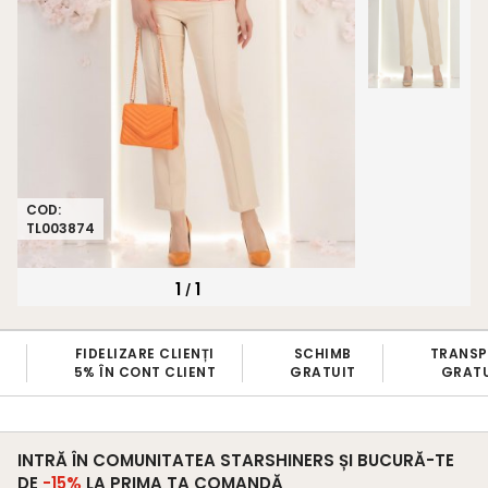
COD:
TL003874
1
1
/
FIDELIZARE CLIENȚI
SCHIMB
TRANS
5% ÎN CONT CLIENT
GRATUIT
GRATU
INTRĂ ÎN COMUNITATEA STARSHINERS ȘI BUCURĂ-TE
DE
-15%
LA PRIMA TA COMANDĂ