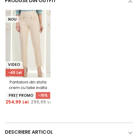
PRODUSE DIN OUTFIT
NOU
VIDEO
-45 Lei
Pantaloni din stofa
crem cu talie inalta
conici cu buzunare
PREȚ PROMO
-15%
false - StarShinerS
254,99
Lei
299,99
Lei
DESCRIERE ARTICOL