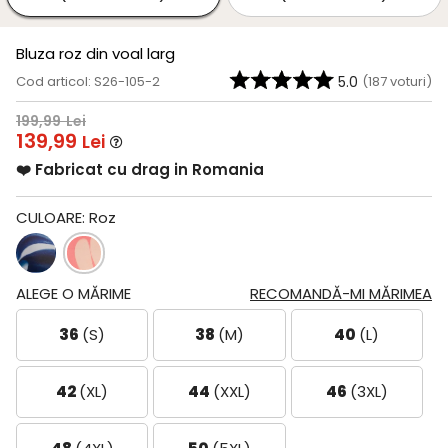
Bluza roz din voal larg
Cod articol: S26-105-2
5.0
(
187
voturi)
199,99
Lei
139,99
Lei
❤️ Fabricat cu drag in Romania
CULOARE:
Roz
ALEGE O MĂRIME
RECOMANDĂ-MI MĂRIMEA
36
(S)
38
(M)
40
(L)
42
(XL)
44
(XXL)
46
(3XL)