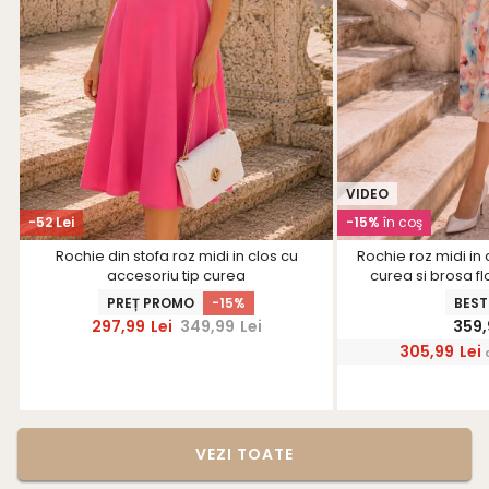
VIDEO
-52 Lei
-15%
în coş
Rochie din stofa roz midi in clos cu
Rochie roz midi in 
accesoriu tip curea
curea si brosa fl
PREȚ PROMO
-15%
BEST
297,99
Lei
349,99
Lei
359,
305,99
Lei
VEZI TOATE