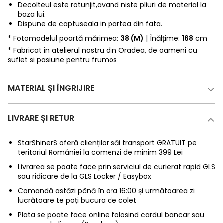
Decolteul este rotunjit,avand niste pliuri de material la
baza lui.
Dispune de captuseala in partea din fata.
* Fotomodelul poartă mărimea:
38 (M)
| Înălțime:
168
cm
* Fabricat in atelierul nostru din Oradea, de oameni cu
suflet si pasiune pentru frumos
MATERIAL ȘI ÎNGRIJIRE
LIVRARE ȘI RETUR
StarShinerS oferă clienților săi transport GRATUIT pe
teritoriul României la comenzi de minim 399 Lei
Livrarea se poate face prin serviciul de curierat rapid GLS
sau ridicare de la GLS Locker / Easybox
Comandă astăzi până în ora 16:00 și următoarea zi
lucrătoare te poți bucura de colet
Plata se poate face online folosind cardul bancar sau