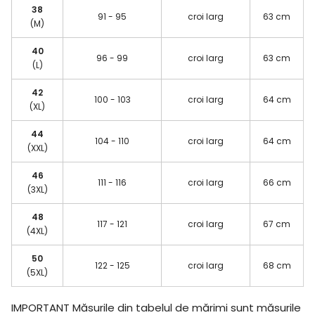
38
91 - 95
croi larg
63 cm
(M)
40
96 - 99
croi larg
63 cm
(L)
42
100 - 103
croi larg
64 cm
(XL)
44
104 - 110
croi larg
64 cm
(XXL)
46
111 - 116
croi larg
66 cm
(3XL)
48
117 - 121
croi larg
67 cm
(4XL)
50
122 - 125
croi larg
68 cm
(5XL)
IMPORTANT
Măsurile din tabelul de mărimi sunt măsurile