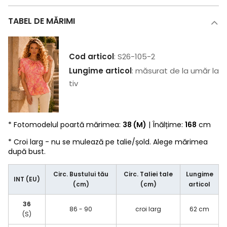
TABEL DE MĂRIMI
Cod articol
: S26-105-2
Lungime articol
: măsurat de la umăr la
tiv
* Fotomodelul poartă mărimea:
38 (M)
| Înălțime:
168
cm
* Croi larg - nu se mulează pe talie/șold. Alege mărimea
după bust.
Circ. Bustului tău
Circ. Taliei tale
Lungime
INT (EU)
(cm)
(cm)
articol
36
86 - 90
croi larg
62 cm
(S)