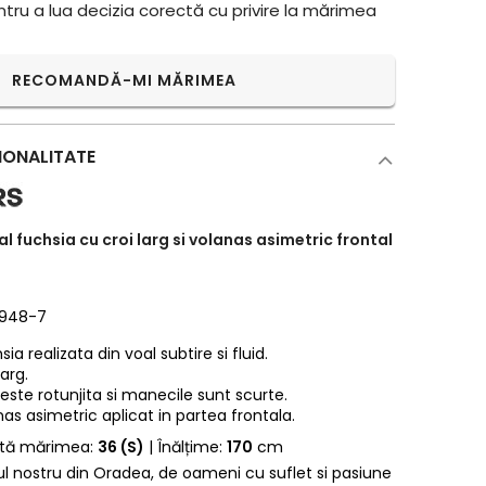
ntru a lua decizia corectă cu privire la mărimea
RECOMANDĂ-MI MĂRIMEA
IONALITATE
l fuchsia cu croi larg si volanas asimetric frontal
2948-7
a realizata din voal subtire si fluid.
larg.
 este rotunjita si manecile sunt scurte.
as asimetric aplicat in partea frontala.
rtă mărimea:
36 (S)
| Înălțime:
170
cm
erul nostru din Oradea, de oameni cu suflet si pasiune