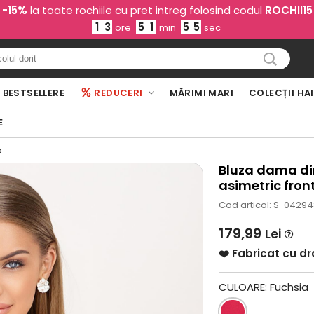
-15%
la toate rochiile cu pret intreg folosind codul
ROCHII15
1
3
5
1
5
3
ore
min
sec
BESTSELLERE
REDUCERI
MĂRIMI MARI
COLECȚII HA
E
a
Bluza dama din
asimetric fron
Cod articol: S-0429
179,99
Lei
❤️ Fabricat cu d
CULOARE:
Fuchsia