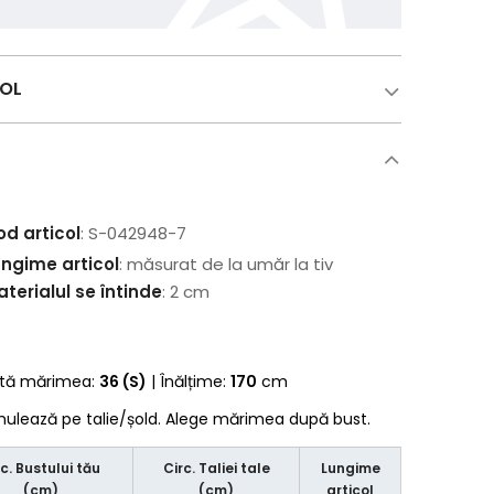
COL
od articol
: S-042948-7
ungime articol
: măsurat de la umăr la tiv
terialul se întinde
: 2 cm
rtă mărimea:
36 (S)
| Înălțime:
170
cm
 mulează pe talie/șold. Alege mărimea după bust.
rc. Bustului tău
Circ. Taliei tale
Lungime
(cm)
(cm)
articol