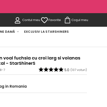
Contul meu
Favorite
Coşul meu
INE DAMĂ
EXCLUSIV LA STARSHINERS
 voal fuchsia cu croi larg si volanas
tal - StarShinerS
48-7
5.0
(
137
voturi)
rag in Romania