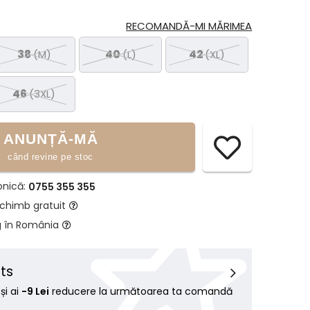
RECOMANDĂ-MI MĂRIMEA
38
(M)
40
(L)
42
(XL)
46
(3XL)
ANUNȚĂ-MĂ
când revine pe stoc
onică:
0755 355 355
schimb gratuit
g în România
ts
i ai
-9 Lei
reducere la următoarea ta comandă