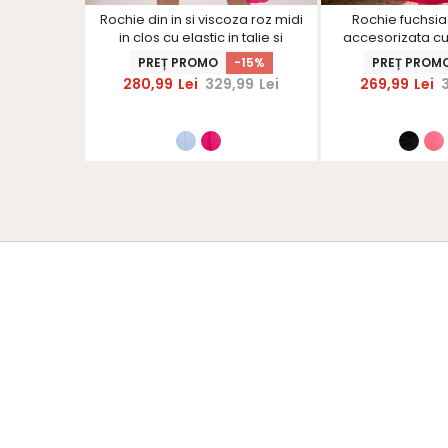
i in mocha
Rochie din in si viscoza roz midi
Rochie fuchsia 
 si umeri
in clos cu elastic in talie si
accesorizata cu
hinerS
volanase la maneci -
StarShi
-15%
PREȚ PROMO
-15%
PREȚ PROM
StarShinerS
,99
Lei
280,99
Lei
329,99
Lei
269,99
Lei