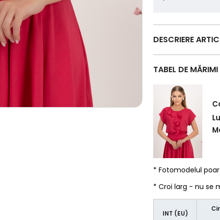
DESCRIERE ARTI
TABEL DE MĂRIMI
C
L
Ma
* Fotomodelul poa
* Croi larg - nu se
Ci
INT (EU)