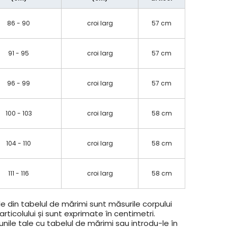
86 - 90
croi larg
57 cm
91 - 95
croi larg
57 cm
96 - 99
croi larg
57 cm
100 - 103
croi larg
58 cm
104 - 110
croi larg
58 cm
111 - 116
croi larg
58 cm
e din tabelul de mărimi sunt măsurile corpului
rticolului și sunt exprimate în centimetri.
ile tale cu tabelul de mărimi sau introdu-le în