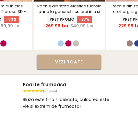
midi in clos
Rochie din stofa elastica fuchsia
Rochie din st
 2 brose 3D -
pana la genunchi cu croi in a si
croi larg si 
nerS
guler rotunjit cu dantela -
O
-33%
PREȚ PROMO
-23%
PREȚ P
StarShinerS
399,99
Lei
269,99
Lei
349,99
Lei
229,99
L
VEZI TOATE
Foarte frumoasa
Excelent
Bluza este fina si delicata, culoarea este
vie si extrem de frumoasa!