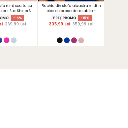
ofa mint scurta cu
Rochie din stofa albastra midi in
Rochie 
guler- StarShinerS
clos cu brosa detasabila -
accesori
StarShinerS
flor
ROMO
-15%
PREȚ PROMO
-15%
ei
269,99
Lei
305,99
Lei
359,99
Lei
305,9