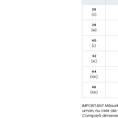
36
(S)
38
(M)
40
(L)
42
(XL)
44
(XXL)
46
(3XL)
IMPORTANT
Măsuril
uman, nu cele ale a
Compară dimensiun