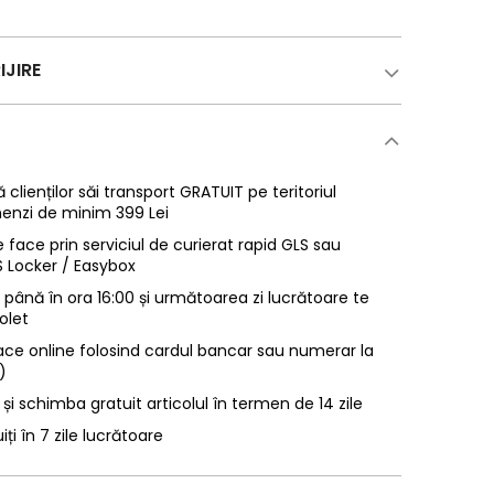
IJIRE
 clienților săi transport GRATUIT pe teritoriul
enzi de minim 399 Lei
 face prin serviciul de curierat rapid GLS sau
LS Locker / Easybox
ână în ora 16:00 și următoarea zi lucrătoare te
olet
ace online folosind cardul bancar sau numerar la
)
 și schimba gratuit articolul în termen de 14 zile
uiți în 7 zile lucrătoare