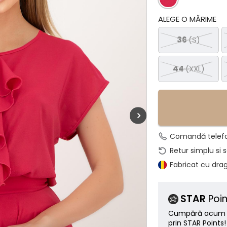
ALEGE O MĂRIME
36
(S)
44
(XXL)
Comandă telef
Retur simplu si 
Fabricat cu dra
STAR
Poin
Cumpără acum ș
prin STAR Points!