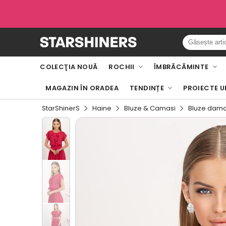
COLECŢIA NOUĂ
ROCHII
ÎMBRĂCĂMINTE
MAGAZIN ÎN ORADEA
TENDINȚE
PROIECTE U
StarShinerS
Haine
Bluze & Camasi
Bluze dam