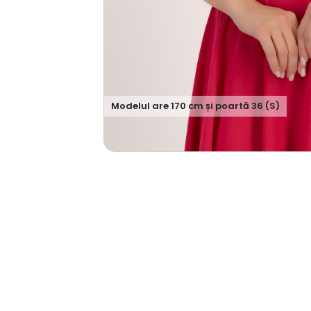
Modelul are
170
cm și poartă
36 (S)