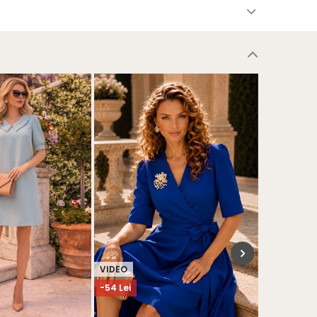
VIDEO
VIDEO
-54 Lei
-15%
în coş