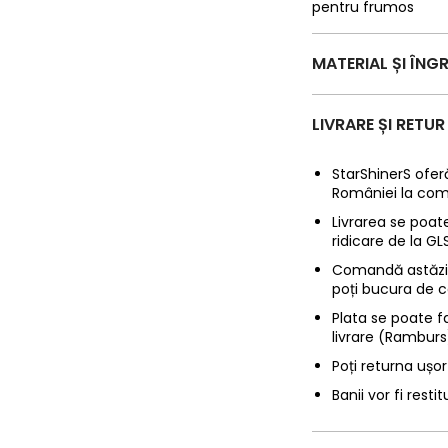
pentru frumos
MATERIAL ȘI ÎNGR
LIVRARE ȘI RETUR
StarShinerS oferă
României la com
Livrarea se poate
ridicare de la G
Comandă astăzi p
poți bucura de c
Plata se poate f
livrare (Ramburs
Poți returna ușor
Banii vor fi restit