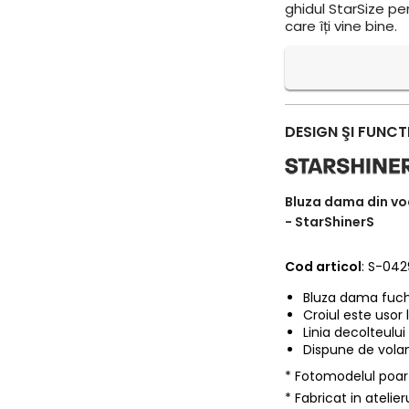
ghidul StarSize pe
care îți vine bine.
DESIGN ŞI FUNCT
Bluza dama din voa
- StarShinerS
Cod articol
: S-04
Bluza dama fuchsi
Croiul este usor 
Linia decolteului
Dispune de volan
* Fotomodelul poa
* Fabricat in ateli