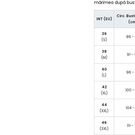
mărimea după bust/
Circ. Bust
INT (EU)
(c
36
86 -
(S)
38
91 -
(M)
40
96 -
(L)
42
100 -
(XL)
44
104 -
(XXL)
46
111 -
(3XL)