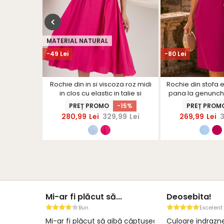
MATERIAL NATURAL
-49 Lei
-80 Lei
 midi cu un
Rochie din in si viscoza roz midi
Rochie din stofa e
e picior -
in clos cu elastic in talie si
pana la genunchi 
S
volanase la maneci -
guler rotunjit 
-43%
PREȚ PROMO
-15%
PREȚ PROM
StarShinerS
StarShi
99
Lei
280,99
Lei
329,99
Lei
269,99
Lei
Mi-ar fi plăcut să...
Deosebita!
Bun
Excelent
Mi-ar fi plăcut să aibă căptușeală
Culoare indraz