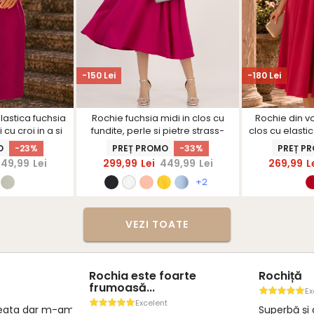
-150 Lei
-180 Lei
lastica fuchsia
Rochie fuchsia midi in clos cu
Rochie din vo
cu croi in a si
fundite, perle si pietre strass-
clos cu elastic
cu dantela -
StarShinerS
petrecut cu 
O
-23%
PREȚ PROMO
-33%
PREȚ P
nerS
brodata 
349,99
Lei
299,99
Lei
449,99
Lei
269,99
L
+2
VEZI TOATE
Rochia este foarte
Rochiță
frumoasă...
Ex
Excelent
neata dar m-am
Superbă și