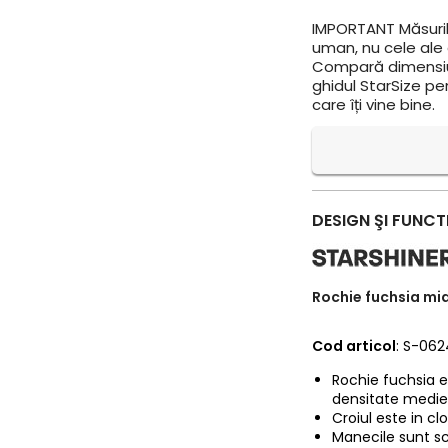
IMPORTANT
Măsuril
uman, nu cele ale a
Compară dimensiun
ghidul StarSize pe
care îți vine bine.
DESIGN ŞI FUNCT
Rochie fuchsia mid
Cod articol
: S-06
Rochie fuchsia e
densitate medie
Croiul este in clo
Manecile sunt sc