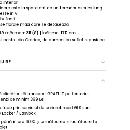
 interior.
idere este la spate dat de un fermoar ascuns lung.
este in V.
 bufanti.
se florale maxi care se detaseaza.
rtă mărimea:
36 (S)
| Înălțime:
170
cm
erul nostru din Oradea, de oameni cu suflet si pasiune
IJIRE
 clienților săi transport GRATUIT pe teritoriul
enzi de minim 399 Lei
 face prin serviciul de curierat rapid GLS sau
LS Locker / Easybox
ână în ora 16:00 și următoarea zi lucrătoare te
olet