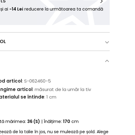
ts
i ai
-14 Lei
reducere la următoarea ta comandă
COL
od articol
: S-062460-5
ungime articol
: măsurat de la umăr la tiv
terialul se întinde
: 1 cm
rtă mărimea:
36 (S)
| Înălțime:
170
cm
zează de la talie în jos, nu se mulează pe șold. Alege