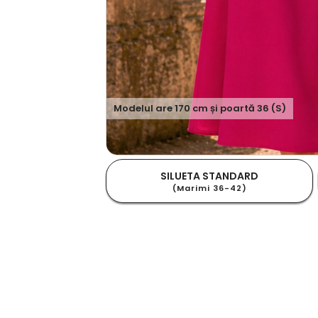
Modelul are
170
cm și poartă
36 (S)
SILUETA STANDARD
(Marimi 36-42)