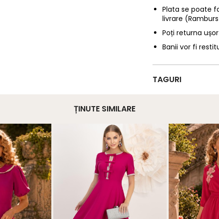
Plata se poate f
livrare (Ramburs
Poți returna ușor
Banii vor fi restit
TAGURI
ȚINUTE SIMILARE