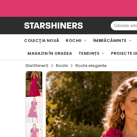
COLECŢIA NOUĂ
ROCHII
ÎMBRĂCĂMINTE
MAGAZIN ÎN ORADEA
TENDINȚE
PROIECTE U
StarShinerS
Rochii
Rochii elegante