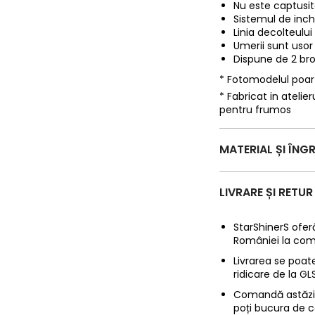
Nu este captusita
Sistemul de inch
Linia decolteului 
Umerii sunt usor
Dispune de 2 bro
* Fotomodelul poa
* Fabricat in ateli
pentru frumos
MATERIAL ȘI ÎNGR
LIVRARE ȘI RETUR
StarShinerS oferă
României la com
Livrarea se poate
ridicare de la G
Comandă astăzi p
poți bucura de c