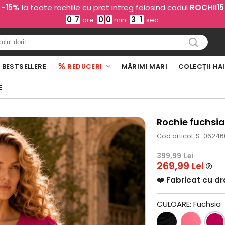
-15%
la toate rochiile cu pret intreg folosind codul
ROCHII15
0
7
0
0
2
9
ore
min
sec
BESTSELLERE
REDUCERI
MĂRIMI MARI
COLECȚII HA
E
Rochie fuchsia
Cod articol: S-0624
399,99
Lei
269,99
Lei
❤️ Fabricat cu d
CULOARE:
Fuchsia