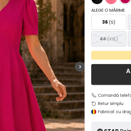
ALEGE O MĂRIME
36
(S)
44
(XXL)
A
Comandă telef
Retur simplu
Fabricat cu dra