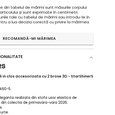
e din tabelul de mărimi sunt măsurile corpului
rticolului și sunt exprimate în centimetri.
ile tale cu tabelul de mărimi sau introdu-le în
ntru a lua decizia corectă cu privire la mărimea
RECOMANDĂ-MI MĂRIMEA
IONALITATE
i in clos accesorizata cu 2 brose 3D - StarShinerS
2460-5
leganta realizata din stofa usor elastica de
 din colectia de primavara-vara 2026.
s.
urte.