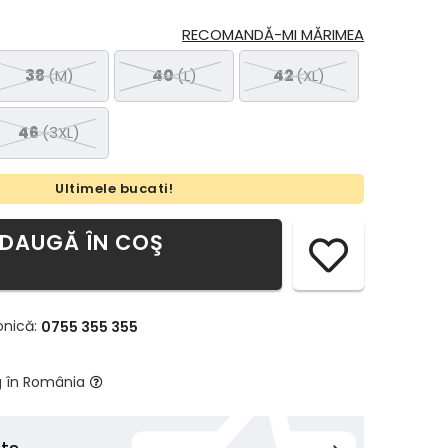
RECOMANDĂ-MI MĂRIMEA
38
(M)
40
(L)
42
(XL)
46
(3XL)
Ultimele bucati!
DAUGĂ ÎN COŞ
onică:
0755 355 355
g în România