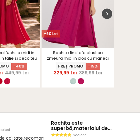
-60 Lei
-60 Lei
al fuchsia midi in
Rochie din stofa elastica
Bluza da
 in talie si decolteu
zmeura midi in clos cu maneci
mulata 
aplicatie florala
bufante si aplicatii stralucitoare
ROMO
-40%
PREȚ PROMO
-15%
PRE
- StarShinerS
- StarShinerS
ei
449,99
Lei
329,99
Lei
389,99
Lei
139,
Rochița este
superbă,materialul de...
celent
Excelent
 de calitate,recomand