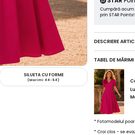
STAR
Poin
Cumpără acum ș
prin STAR Points!
DESCRIERE ARTI
TABEL DE MĂRIMI
SILUETA CU FORME
(Marimi 44-54)
C
L
Ma
* Fotomodelul poa
* Croi clos - se eva