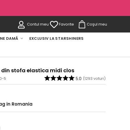
Contul meu
Favorite
Coşul meu
INE DAMĂ
EXCLUSIV LA STARSHINERS
 din stofa elastica midi clos
60-5
5.0
(
1293
voturi)
rag in Romania