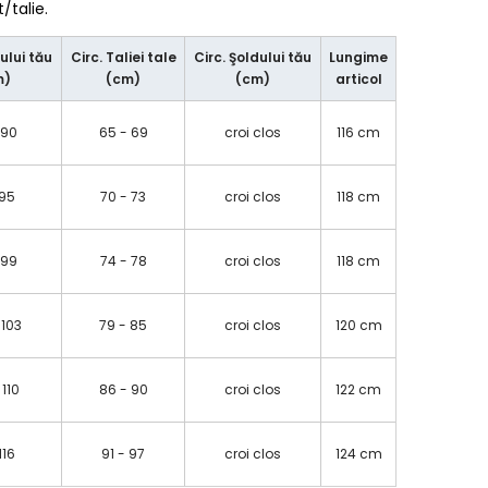
talie.
ului tău
Circ. Taliei tale
Circ. Şoldului tău
Lungime
m)
(cm)
(cm)
articol
 90
65 - 69
croi clos
116 cm
 95
70 - 73
croi clos
118 cm
 99
74 - 78
croi clos
118 cm
 103
79 - 85
croi clos
120 cm
 110
86 - 90
croi clos
122 cm
 116
91 - 97
croi clos
124 cm