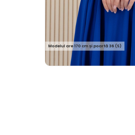
Modelul are
170
cm și poartă
36 (S)