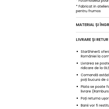
* Fotomodelul poa
* Fabricat in ateli
pentru frumos
MATERIAL ȘI ÎNGR
LIVRARE ȘI RETUR
StarShinerS oferă
României la com
Livrarea se poate
ridicare de la G
Comandă astăzi p
poți bucura de c
Plata se poate f
livrare (Ramburs
Poți returna ușor
Banii vor fi restit