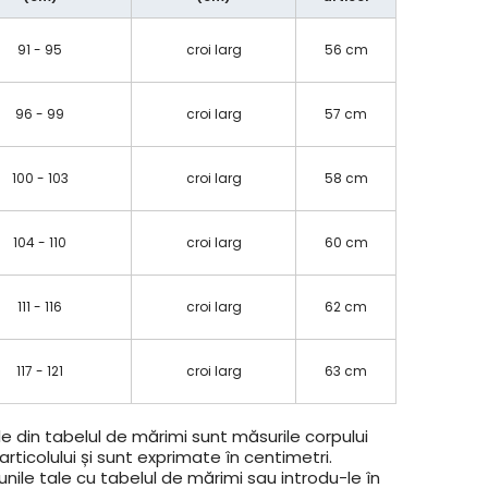
91 - 95
croi larg
56 cm
96 - 99
croi larg
57 cm
100 - 103
croi larg
58 cm
104 - 110
croi larg
60 cm
111 - 116
croi larg
62 cm
117 - 121
croi larg
63 cm
e din tabelul de mărimi sunt măsurile corpului
rticolului și sunt exprimate în centimetri.
ile tale cu tabelul de mărimi sau introdu-le în