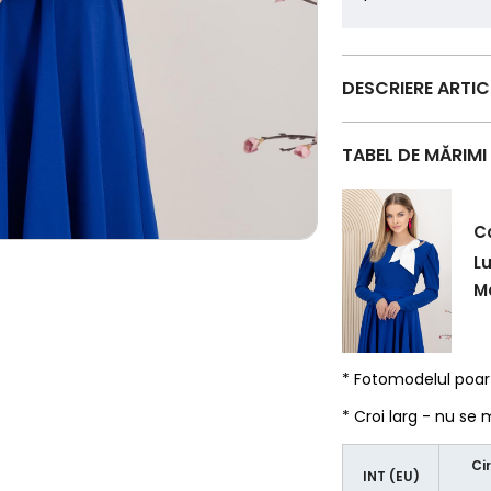
DESCRIERE ARTI
TABEL DE MĂRIMI
C
L
Ma
* Fotomodelul poa
* Croi larg - nu se
Ci
INT (EU)