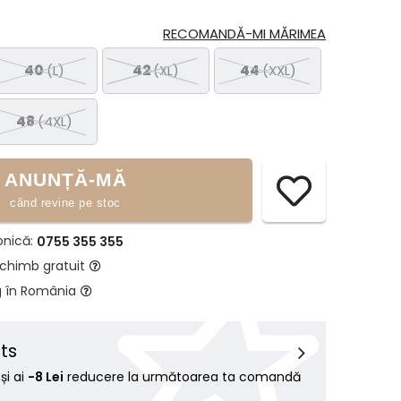
RECOMANDĂ-MI MĂRIMEA
40
(L)
42
(XL)
44
(XXL)
48
(4XL)
ANUNȚĂ-MĂ
când revine pe stoc
onică:
0755 355 355
schimb gratuit
g în România
ts
i ai
-8 Lei
reducere la următoarea ta comandă