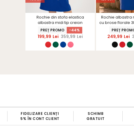
oza si in
Rochie din stofa elastica
Rochie albastra m
oi larg -
albastra midi tip creion
cu brose florale 3
S
accesorizata cu 3 brose maxi
R
PREȚ PROMO
-44%
PREȚ PROM
florale - StarShinerS
199,99
Lei
359,99
Lei
249,99
Lei
FIDELIZARE CLIENȚI
SCHIMB
5% ÎN CONT CLIENT
GRATUIT