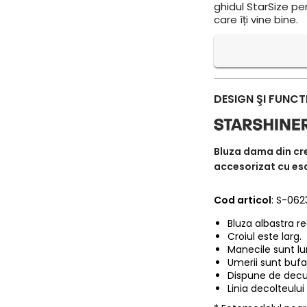
ghidul StarSize pe
care îți vine bine.
DESIGN ŞI FUNCT
Bluza dama din cre
accesorizat cu es
Cod articol
: S-062
Bluza albastra r
Croiul este larg.
Manecile sunt lu
Umerii sunt bufa
Dispune de decup
Linia decolteului