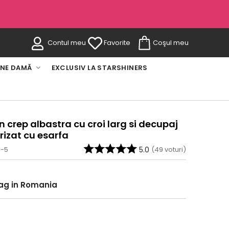
Contul meu
Favorite
Coşul meu
INE DAMĂ
EXCLUSIV LA STARSHINERS
 crep albastra cu croi larg si decupaj
rizat cu esarfa
1-5
5.0
(
49
voturi)
rag in Romania