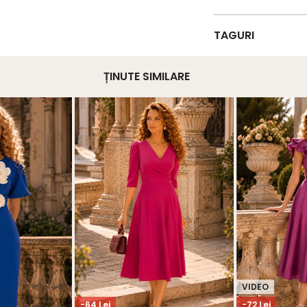
TAGURI
ȚINUTE SIMILARE
VIDEO
-64 Lei
-72 Lei