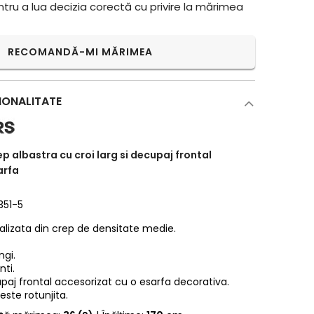
ntru a lua decizia corectă cu privire la mărimea
RECOMANDĂ-MI MĂRIMEA
IONALITATE
p albastra cu croi larg si decupaj frontal
arfa
351-5
ealizata din crep de densitate medie.
ngi.
nti.
aj frontal accesorizat cu o esarfa decorativa.
 este rotunjita.