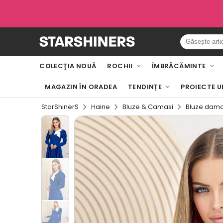
COLECŢIA NOUĂ
ROCHII
ÎMBRĂCĂMINTE
MAGAZIN ÎN ORADEA
TENDINȚE
PROIECTE U
StarShinerS
Haine
Bluze & Camasi
Bluze dam