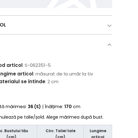
COL
od articol
: S-062351-5
ungime articol
: măsurat de la umăr la tiv
terialul se întinde
: 2 cm
rtă mărimea:
36 (S)
| Înălțime:
170
cm
 mulează pe talie/șold. Alege mărimea după bust.
rc. Bustului tău
Circ. Taliei tale
Lungime
(cm)
(cm)
articol