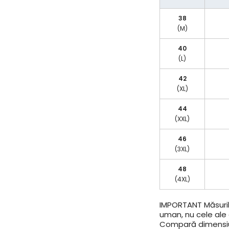
38
(M)
40
(L)
42
(XL)
44
(XXL)
46
(3XL)
48
(4XL)
IMPORTANT
Măsuril
uman, nu cele ale a
Compară dimensiun