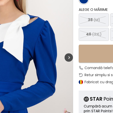
ALEGE O MĂRIME
38
(M)
46
(3XL)
Comandă telef
Retur simplu si 
Fabricat cu dra
STAR
Poin
Cumpără acum ș
prin STAR Points!