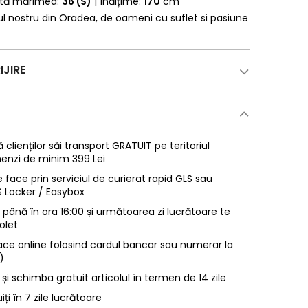
rtă mărimea:
36 (S)
| Înălțime:
170
cm
erul nostru din Oradea, de oameni cu suflet si pasiune
IJIRE
 clienților săi transport GRATUIT pe teritoriul
enzi de minim 399 Lei
 face prin serviciul de curierat rapid GLS sau
LS Locker / Easybox
ână în ora 16:00 și următoarea zi lucrătoare te
olet
ace online folosind cardul bancar sau numerar la
)
 și schimba gratuit articolul în termen de 14 zile
uiți în 7 zile lucrătoare