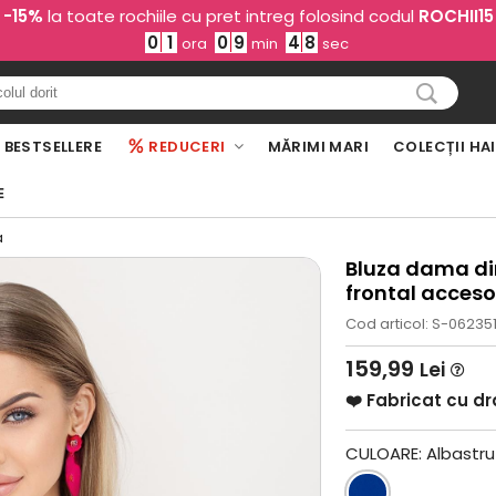
-15%
la toate rochiile cu pret intreg folosind codul
ROCHII15
0
1
0
9
4
6
ora
min
sec
BESTSELLERE
REDUCERI
MĂRIMI MARI
COLECȚII HA
E
a
Bluza dama din
frontal acceso
Cod articol: S-06235
159,99
Lei
❤️ Fabricat cu d
CULOARE:
Albastru