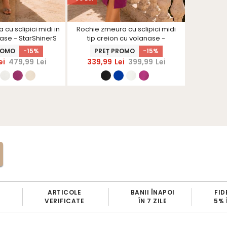
cu sclipici midi in
Rochie zmeura cu sclipici midi
Rochie iv
ase - StarShinerS
tip creion cu volanase -
aplicati
StarShinerS
ROMO
-15%
PREȚ PROMO
-15%
PRE
ei
479,99
Lei
339,99
Lei
399,99
Lei
365,
ARTICOLE
BANII ÎNAPOI
FID
VERIFICATE
ÎN 7 ZILE
5% 