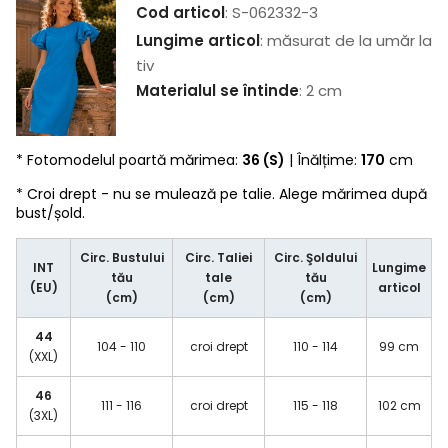
Cod articol
: S-062332-3
Lungime articol
: măsurat de la umăr la
tiv
Materialul se întinde
: 2 cm
* Fotomodelul poartă mărimea:
36 (S)
| Înălțime:
170
cm
* Croi drept - nu se mulează pe talie. Alege mărimea după
bust/șold.
Circ. Bustului
Circ. Taliei
Circ. Şoldului
INT
Lungime
tău
tale
tău
(EU)
articol
(cm)
(cm)
(cm)
44
104 - 110
croi drept
110 - 114
99 cm
(XXL)
46
111 - 116
croi drept
115 - 118
102 cm
(3XL)