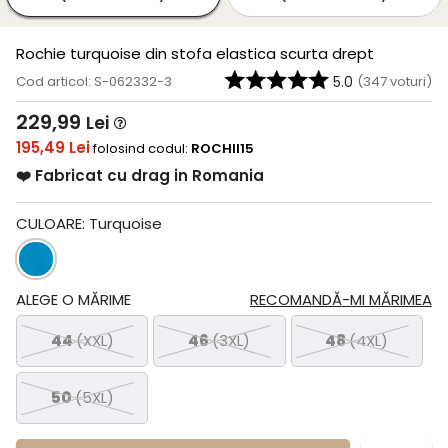
Rochie turquoise din stofa elastica scurta drept
Cod articol: S-062332-3
5.0
(
347
voturi)
229,99
Lei
195,49 Lei
folosind codul:
ROCHII15
❤️ Fabricat cu drag in Romania
CULOARE:
Turquoise
ALEGE O MĂRIME
RECOMANDĂ-MI MĂRIMEA
44
(XXL)
46
(3XL)
48
(4XL)
50
(5XL)