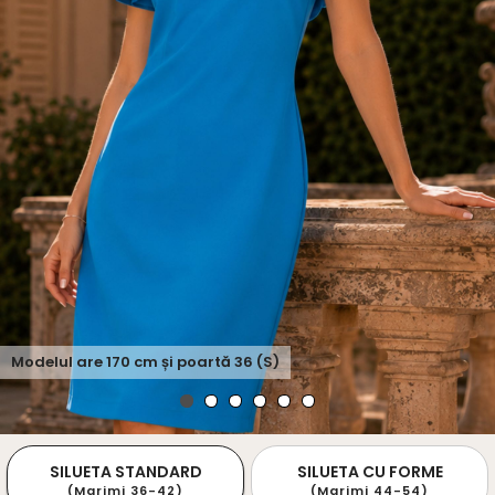
Modelul are
170
cm și poartă
36 (S)
SILUETA STANDARD
SILUETA CU FORME
(Marimi 36-42)
(Marimi 44-54)