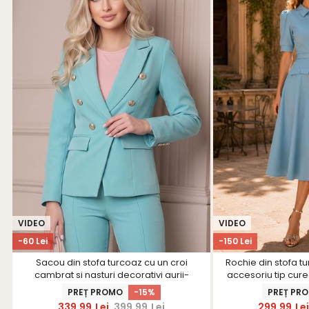
VIDEO
VIDEO
-60 Lei
-150 Lei
Sacou din stofa turcoaz cu un croi
Rochie din stofa tu
cambrat si nasturi decorativi aurii-
accesoriu tip cure
StarShinerS
Star
PREȚ PROMO
-15%
PREȚ PR
339,99
Lei
399,99
Lei
299,99
Le