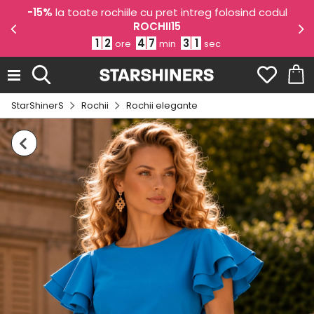
e
-15%
la toate rochiile cu pret intreg folosind codul
ROCHII15
1
2
4
7
3
0
ore
min
sec
StarShinerS
Rochii
Rochii elegante