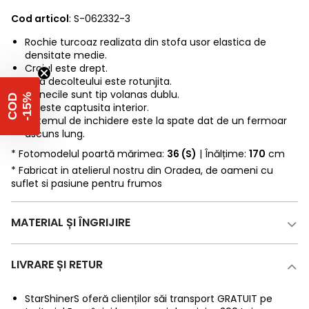
Cod articol
: S-062332-3
Rochie turcoaz realizata din stofa usor elastica de
densitate medie.
Croiul este drept.
Linia decolteului este rotunjita.
Manecile sunt tip volanas dublu.
%
C
O
D
-
1
5
Nu este captusita interior.
Sistemul de inchidere este la spate dat de un fermoar
ascuns lung.
* Fotomodelul poartă mărimea:
36 (S)
| Înălțime:
170
cm
* Fabricat in atelierul nostru din Oradea, de oameni cu
suflet si pasiune pentru frumos
MATERIAL ȘI ÎNGRIJIRE
LIVRARE ȘI RETUR
StarShinerS oferă clienților săi transport GRATUIT pe