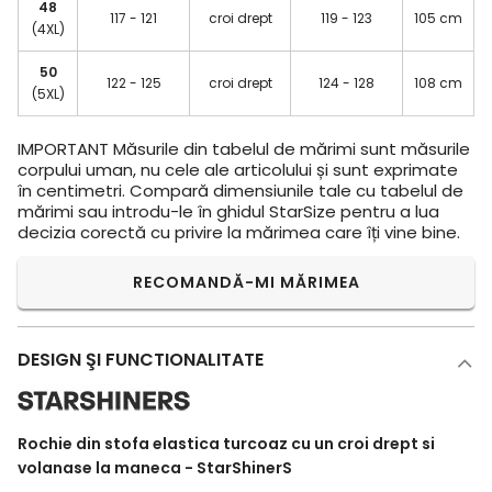
48
117 - 121
croi drept
119 - 123
105 cm
(4XL)
50
122 - 125
croi drept
124 - 128
108 cm
(5XL)
IMPORTANT
Măsurile din tabelul de mărimi sunt măsurile
corpului uman, nu cele ale articolului și sunt exprimate
în centimetri. Compară dimensiunile tale cu tabelul de
mărimi sau introdu-le în ghidul StarSize pentru a lua
decizia corectă cu privire la mărimea care îți vine bine.
RECOMANDĂ-MI MĂRIMEA
DESIGN ŞI FUNCTIONALITATE
Rochie din stofa elastica turcoaz cu un croi drept si
volanase la maneca - StarShinerS