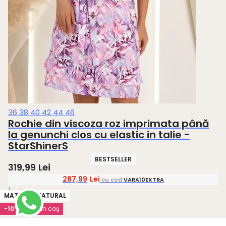
36
38
40
42
44
46
Rochie din viscoza roz imprimata până
la genunchi clos cu elastic in talie -
StarShinerS
BESTSELLER
319,99
Lei
287,99
Lei
cu cod
VARA10EXTRA
În stoc
VIDEO
MATERIAL NATURAL
MATERIAL NATURAL
MATERIAL NATURAL
-15%
-45 Lei
-15%
-75 Lei
-10%
-10%
-15%
-75 Lei
-60 Lei
-10%
în coş
în coş
EXTRA în coş
EXTRA în coş
în coş
EXTRA în coş