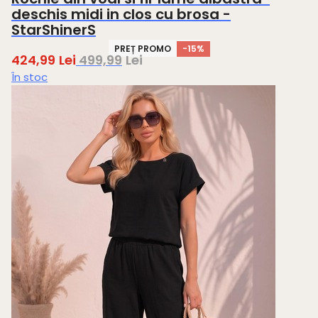
deschis midi in clos cu brosa -
StarShinerS
PREȚ PROMO
-15%
424,99
Lei
499,99
Lei
În stoc