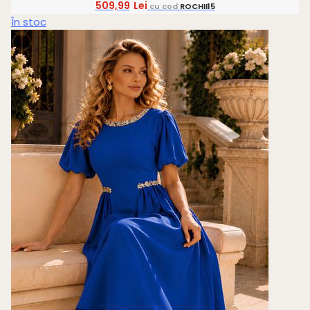
509,99
Lei
cu cod
ROCHII15
În stoc