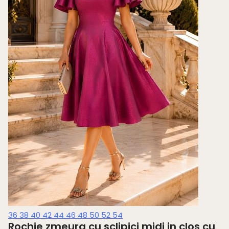
36
38
40
42
44
46
48
50
52
54
Rochie zmeura cu sclipici midi in clos cu