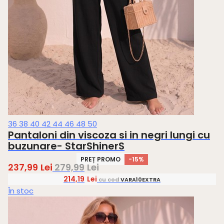
36
38
40
42
44
46
48
50
Pantaloni din viscoza si in negri lungi cu
buzunare- StarShinerS
PREȚ PROMO
-15%
237,99
Lei
279,99
Lei
214,19
Lei
cu cod
VARA10EXTRA
În stoc