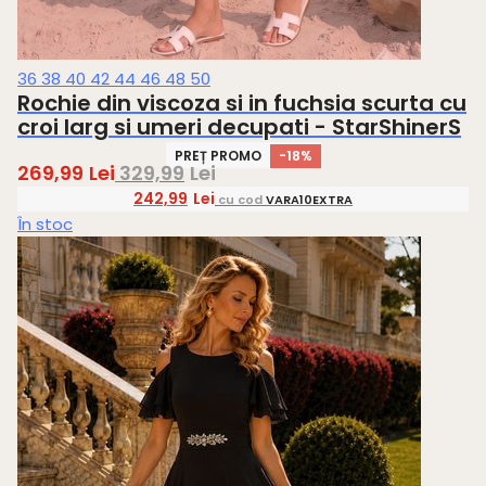
36
38
40
42
44
46
48
50
Rochie din viscoza si in fuchsia scurta cu
croi larg si umeri decupati - StarShinerS
PREȚ PROMO
-18%
269,99
Lei
329,99
Lei
242,99
Lei
cu cod
VARA10EXTRA
În stoc