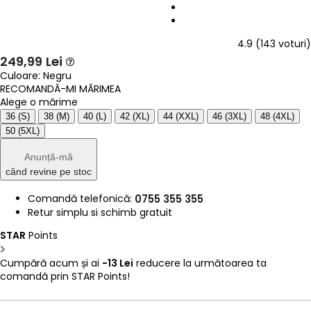
4.9
(
143
voturi)
249,99
Lei
Culoare:
Negru
RECOMANDĂ-MI MĂRIMEA
Alege o mărime
36
(S)
38
(M)
40
(L)
42
(XL)
44
(XXL)
46
(3XL)
48
(4XL)
50
(5XL)
Anunță-mă
când revine pe stoc
Comandă telefonică:
0755 355 355
Retur simplu si schimb gratuit
STAR
Points
Cumpără acum și ai
-13 Lei
reducere la următoarea ta
comandă prin STAR Points!