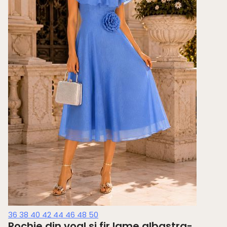
36
38
40
42
44
46
48
50
Rochie din voal si fir lame albastra-