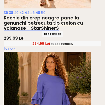
36
38
40
42
44
46
48
50
Rochie din crep neagra pana la
genunchi petrecuta tip creion cu
volanase - StarShinerS
BESTSELLER
299,99
Lei
254,99
Lei
cu cod
ROCHII15
În stoc