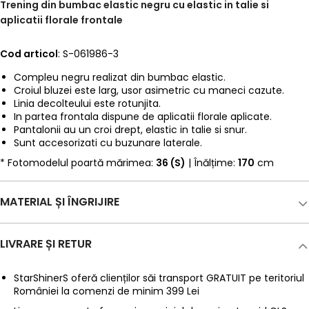
Trening din bumbac elastic negru cu elastic in talie si
aplicatii florale frontale
Cod articol
: S-061986-3
Compleu negru realizat din bumbac elastic.
Croiul bluzei este larg, usor asimetric cu maneci cazute.
Linia decolteului este rotunjita.
In partea frontala dispune de aplicatii florale aplicate.
Pantalonii au un croi drept, elastic in talie si snur.
Sunt accesorizati cu buzunare laterale.
* Fotomodelul poartă mărimea:
36 (S)
| Înălțime:
170
cm
MATERIAL ȘI ÎNGRIJIRE
LIVRARE ȘI RETUR
StarShinerS oferă clienților săi transport GRATUIT pe teritoriul
României la comenzi de minim 399 Lei