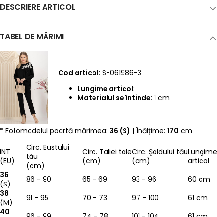
DESCRIERE ARTICOL
TABEL DE MĂRIMI
Cod articol
: S-061986-3
Lungime articol
:
Materialul se întinde
: 1 cm
* Fotomodelul poartă mărimea:
36 (S)
| Înălțime:
170
cm
Circ. Bustului
INT
Circ. Taliei tale
Circ. Şoldului tău
Lungime
tău
(EU)
(cm)
(cm)
articol
(cm)
36
86 - 90
65 - 69
93 - 96
60 cm
(S)
38
91 - 95
70 - 73
97 - 100
61 cm
(M)
40
96 - 99
74 - 78
101 - 104
61 cm