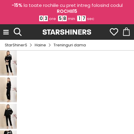
-15%
la toate rochiile cu pret intreg folosind codul
ROCHII15
0
3
5
8
1
4
ore
min
sec
StarShinerS
Haine
Treninguri dama