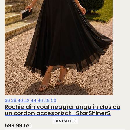
36
38
40
42
44
46
48
50
Rochie din voal neagra lunga in clos cu
un cordon accesorizat- StarShinerS
BESTSELLER
599,99
Lei