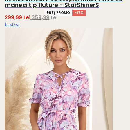
mâneci tip fluture - StarShinerS
PREȚ PROMO
-17%
299,99
Lei
359,99
Lei
În stoc