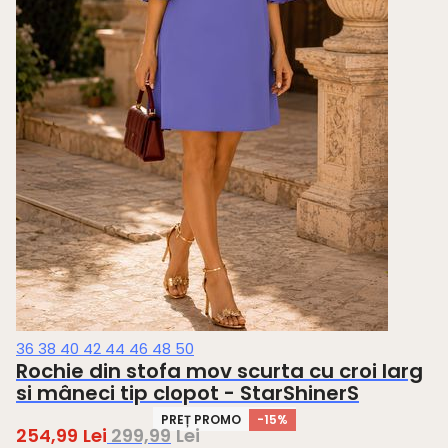
36
38
40
42
44
46
48
50
Rochie din stofa mov scurta cu croi larg
si mâneci tip clopot - StarShinerS
PREȚ PROMO
-15%
254,99
Lei
299,99
Lei