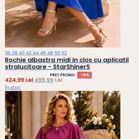
36
38
40
42
44
46
48
50
52
Rochie albastra midi in clos cu aplicatii
stralucitoare - StarShinerS
PREȚ PROMO
-15%
424,99
Lei
499,99
Lei
În stoc