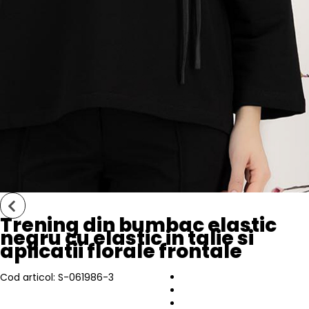
Trening din bumbac elastic
negru cu elastic in talie si
aplicatii florale frontale
Cod articol: S-061986-3