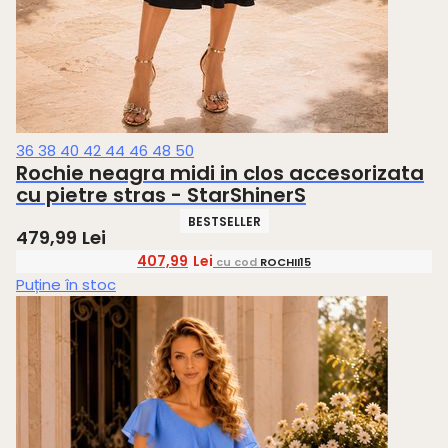
36
38
40
42
44
46
48
50
Rochie neagra midi in clos accesorizata
cu pietre stras - StarShinerS
BESTSELLER
479,99
Lei
407,99
Lei
cu cod
ROCHII15
Puține în stoc