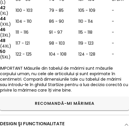
(L)
42
100 - 103
79 - 85
105 - 109
-
(XL)
44
104 - 110
86 - 90
110 - 114
-
(XXL)
46
111 - 116
91 - 97
115 - 118
-
(3XL)
48
117 - 121
98 - 103
119 - 123
-
(4XL)
50
122 - 125
104 - 108
124 - 128
-
(5XL)
IMPORTANT
Măsurile din tabelul de mărimi sunt măsurile
corpului uman, nu cele ale articolului și sunt exprimate în
centimetri. Compară dimensiunile tale cu tabelul de mărimi
sau introdu-le în ghidul StarSize pentru a lua decizia corectă cu
privire la mărimea care îți vine bine.
RECOMANDĂ-MI MĂRIMEA
DESIGN ŞI FUNCTIONALITATE