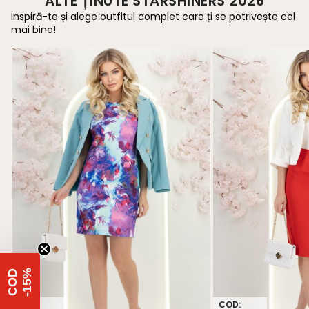
ALTE ȚINUTE STARSHINERS 2026
Inspiră-te și alege outfitul complet care ți se potrivește cel
mai bine!
%
C
O
D
-
1
5
COD:
COD: