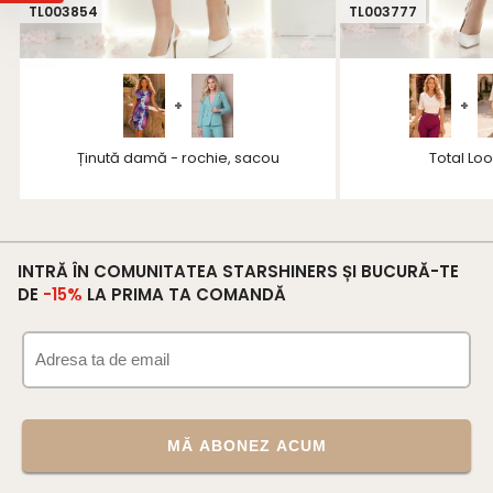
TL003854
TL003777
+
+
Ținută damă - rochie, sacou
Total Lo
INTRĂ ÎN COMUNITATEA STARSHINERS ȘI BUCURĂ-TE
DE
-15%
LA PRIMA TA COMANDĂ
MĂ ABONEZ ACUM