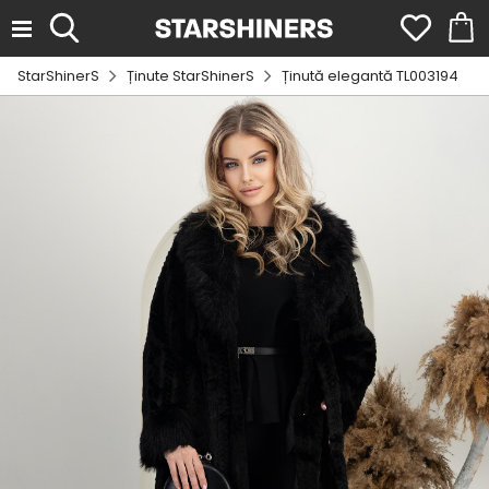
StarShinerS
Ținute StarShinerS
Ținută elegantă TL003194