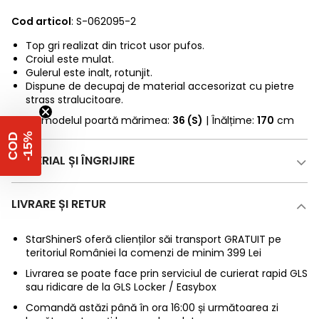
Cod articol
: S-062095-2
Top gri realizat din tricot usor pufos.
Croiul este mulat.
Gulerul este inalt, rotunjit.
Dispune de decupaj de material accesorizat cu pietre
strass stralucitoare.
* Fotomodelul poartă mărimea:
36 (S)
| Înălțime:
170
cm
%
C
O
D
-
1
5
MATERIAL ȘI ÎNGRIJIRE
LIVRARE ȘI RETUR
StarShinerS oferă clienților săi transport GRATUIT pe
teritoriul României la comenzi de minim 399 Lei
Livrarea se poate face prin serviciul de curierat rapid GLS
sau ridicare de la GLS Locker / Easybox
Comandă astăzi până în ora 16:00 și următoarea zi