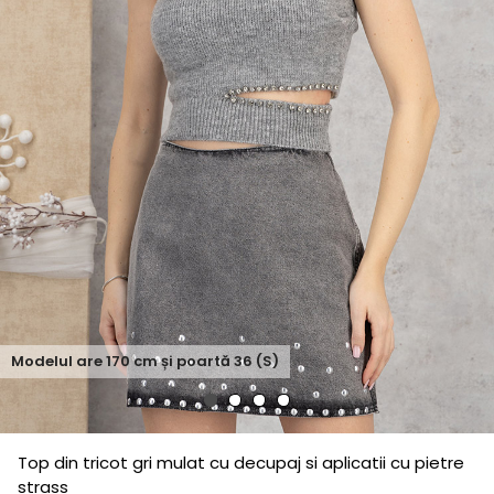
Modelul are
170
cm și poartă
36 (S)
Top din tricot gri mulat cu decupaj si aplicatii cu pietre
strass