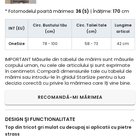
* Fotomodelul poartă mărimea:
36 (S)
| Înălțime:
170
cm
Circ. Bustului tău
Circ. Taliei tale
Lungime
INT (EU)
(cm)
(cm)
articol
OneSize
78 - 100
58 - 73
42 cm
IMPORTANT
Măsurile din tabelul de mărimi sunt măsurile
corpului uman, nu cele ale articolului și sunt exprimate
în centimetri. Compară dimensiunile tale cu tabelul de
mărimi sau introdu-le în ghidul StarSize pentru a lua
decizia corectă cu privire la mărimea care îți vine bine.
RECOMANDĂ-MI MĂRIMEA
DESIGN ŞI FUNCTIONALITATE
Top din tricot gri mulat cu decupaj si aplicatii cu pietre
strass