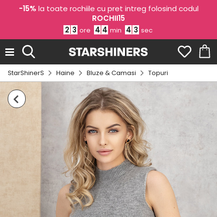
-15%
la toate rochiile cu pret intreg folosind codul
ROCHII15
2
3
4
4
4
2
ore
min
sec
StarShinerS
Haine
Bluze & Camasi
Topuri