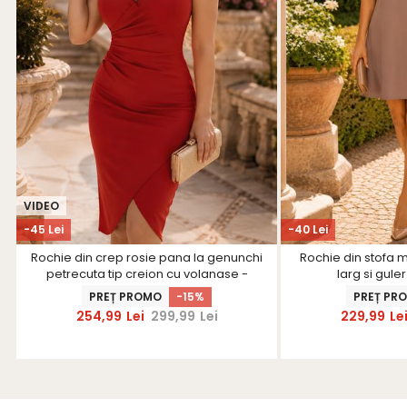
VIDEO
-45 Lei
-40 Lei
Rochie din crep rosie pana la genunchi
Rochie din stofa 
petrecuta tip creion cu volanase -
larg si gule
StarShinerS
PREȚ PROMO
-15%
PREȚ PR
254,99
Lei
299,99
Lei
229,99
Le