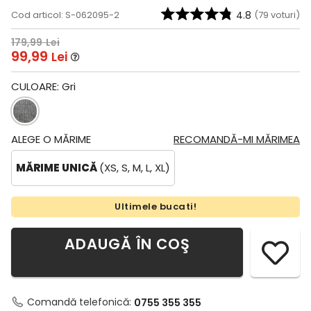
Cod articol: S-062095-2
4.8
(
79
voturi)
179,99
Lei
99,99
Lei
CULOARE:
Gri
ALEGE O MĂRIME
RECOMANDĂ-MI MĂRIMEA
MĂRIME UNICĂ
(XS, S, M, L, XL)
Ultimele bucati!
ADAUGĂ ÎN COŞ
Comandă telefonică:
0755 355 355