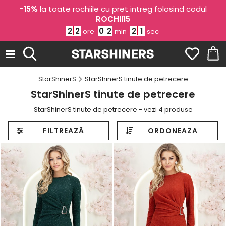
-15%
la toate rochiile cu pret intreg folosind codul
ROCHII15
2
2
0
2
2
0
ore
min
sec
StarShinerS
StarShinerS tinute de petrecere
StarShinerS tinute de petrecere
StarShinerS tinute de petrecere - vezi 4 produse
FILTREAZĂ
ORDONEAZA