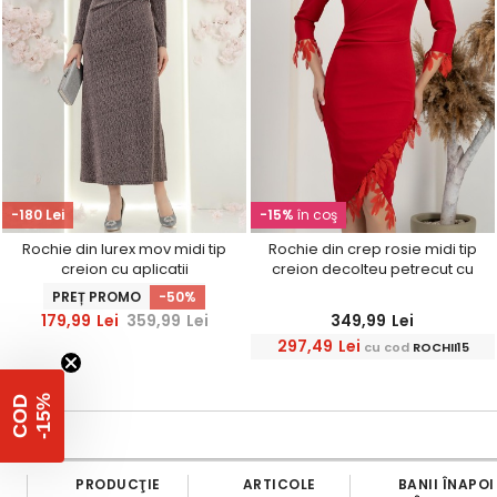
-180 Lei
-15%
în coş
Rochie din lurex mov midi tip
Rochie din crep rosie midi tip
creion cu aplicatii
creion decolteu petrecut cu
stralucitoare - StarShinerS
franjuri tip frunze - StarShinerS
PREȚ PROMO
-50%
179,99
Lei
359,99
Lei
349,99
Lei
297,49
Lei
cu cod
ROCHII15
%
C
O
D
-
1
5
PRODUCŢIE
ARTICOLE
BANII ÎNAPOI