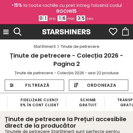
-15%
la toate rochiile cu pret intreg folosind codul
ROCHII15
0
1
1
6
3
5
ora
min
sec
StarShinerS
Tinute de petrecere
Ținute de petrecere - Colecția 2026 -
Pagina 2
Ținute de petrecere - Colecția 2026 - vezi 22 produse
FILTREAZĂ
ORDONEAZA
FIDELIZARE CLIENȚI
SCHIMB
TRANS
5% ÎN CONT CLIENT
GRATUIT
GRATU
Ținute de petrecere la Prețuri accesibile
direct de la producător
Ținutele de petrecere StarShinerS sunt perfecte pentru