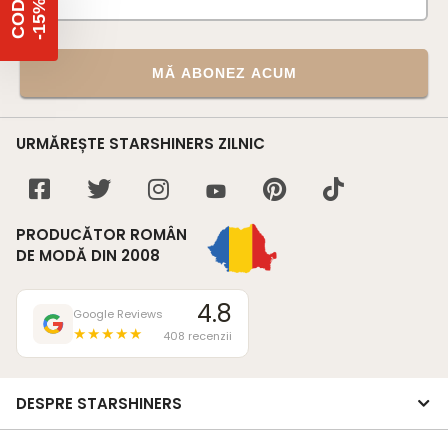
%
C
O
D
-
1
5
MĂ ABONEZ ACUM
URMĂREȘTE STARSHINERS ZILNIC
PRODUCĂTOR ROMÂN
DE MODĂ DIN 2008
4.8
Google Reviews
★★★★★
408 recenzii
DESPRE STARSHINERS