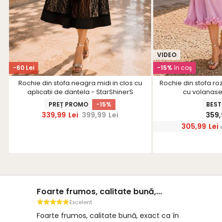
VIDEO
-60 Lei
-15%
în coş
Rochie din stofa neagra midi in clos cu
Rochie din stofa ro
aplicatii de dantela - StarShinerS
cu volanase
PREȚ PROMO
-15%
BEST
339,99
Lei
399,99
Lei
359,
305,99
Lei
Foarte frumos, calitate bună,...
Excelent
Foarte frumos, calitate bună, exact ca în