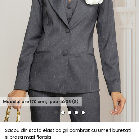
Modelul are
170
cm și poartă
36 (S)
Sacou din stofa elastica gri cambrat cu umeri buretati
si brosa maxi florala