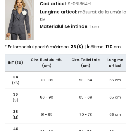
Cod articol
: S-061864-1
Lungime articol
: măsurat de la umăr la
tiv
Materialul se întinde
: 1 cm
* Fotomodelul poartă mărimea:
36 (S)
| Înălțime:
170
cm
Circ. Bustului tău
Circ. Taliei tale
Lungime
INT (EU)
(cm)
(cm)
articol
34
78 - 85
58 - 64
65 cm
(XS)
36
86 - 90
65 - 69
65 cm
(S)
38
91 - 95
70 - 73
66 cm
(M)
40