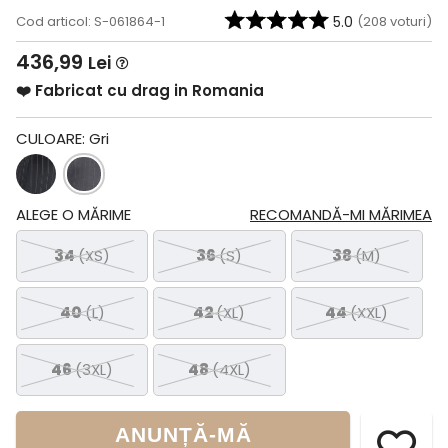
Cod articol: S-061864-1
5.0
(
208
voturi)
436,99
Lei
❤️ Fabricat cu drag in Romania
CULOARE:
Gri
ALEGE O MĂRIME
RECOMANDĂ-MI MĂRIMEA
34
(XS)
36
(S)
38
(M)
40
(L)
42
(XL)
44
(XXL)
46
(3XL)
48
(4XL)
ANUNȚĂ-MĂ