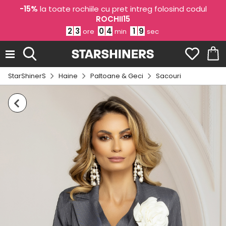
-15%
la toate rochiile cu pret intreg folosind codul
ROCHII15
2
3
0
4
1
9
ore
min
sec
StarShinerS
Haine
Paltoane & Geci
Sacouri