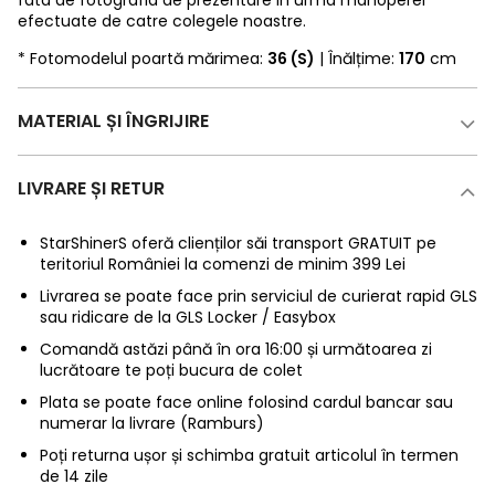
fata de fotografia de prezentare in urma manoperei
efectuate de catre colegele noastre.
* Fotomodelul poartă mărimea:
36 (S)
| Înălțime:
170
cm
MATERIAL ȘI ÎNGRIJIRE
LIVRARE ȘI RETUR
StarShinerS oferă clienților săi transport GRATUIT pe
teritoriul României la comenzi de minim 399 Lei
Livrarea se poate face prin serviciul de curierat rapid GLS
sau ridicare de la GLS Locker / Easybox
Comandă astăzi până în ora 16:00 și următoarea zi
lucrătoare te poți bucura de colet
Plata se poate face online folosind cardul bancar sau
numerar la livrare (Ramburs)
Poți returna ușor și schimba gratuit articolul în termen
de 14 zile