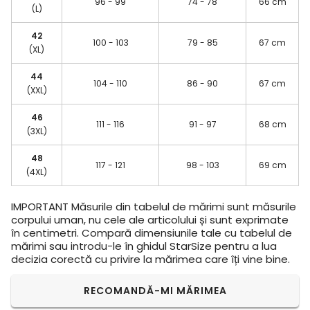
96 - 99
74 - 78
66 cm
(L)
42
100 - 103
79 - 85
67 cm
(XL)
44
104 - 110
86 - 90
67 cm
(XXL)
46
111 - 116
91 - 97
68 cm
(3XL)
48
117 - 121
98 - 103
69 cm
(4XL)
IMPORTANT
Măsurile din tabelul de mărimi sunt măsurile
corpului uman, nu cele ale articolului și sunt exprimate
în centimetri. Compară dimensiunile tale cu tabelul de
mărimi sau introdu-le în ghidul StarSize pentru a lua
decizia corectă cu privire la mărimea care îți vine bine.
RECOMANDĂ-MI MĂRIMEA