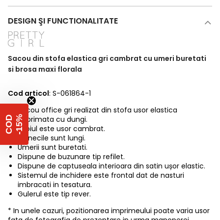
DESIGN ŞI FUNCTIONALITATE
Sacou din stofa elastica gri cambrat cu umeri buretati
si brosa maxi florala
Cod articol
: S-061864-1
Sacou office gri realizat din stofa usor elastica
%
C
O
D
-
1
5
imprimata cu dungi.
Croiul este usor cambrat.
Manecile sunt lungi.
Umerii sunt buretati.
Dispune de buzunare tip refilet.
Dispune de captuseala interioara din satin ușor elastic.
Sistemul de inchidere este frontal dat de nasturi
imbracati in tesatura.
Gulerul este tip rever.
* In unele cazuri, pozitionarea imprimeului poate varia usor