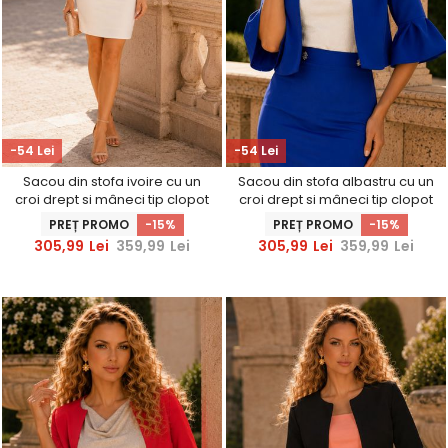
-54 Lei
-54 Lei
Sacou din stofa ivoire cu un
Sacou din stofa albastru cu un
croi drept si mâneci tip clopot
croi drept si mâneci tip clopot
- StarShinerS
- StarShinerS
PREȚ PROMO
-15%
PREȚ PROMO
-15%
305,99
Lei
359,99
Lei
305,99
Lei
359,99
Lei