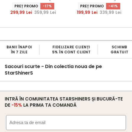
accesorizat cu perle -
maneci clopot - StarShinerS
PREȚ PROMO
-17%
PREȚ PROMO
-41%
StarShinerS
299,99
Lei
359,99
Lei
199,99
Lei
339,99
Lei
FIDELIZARE CLIENȚI
SCHIMB
TRANS
5% ÎN CONT CLIENT
GRATUIT
GRATU
Sacouri scurte - Din colectia noua de pe
StarShinerS
INTRĂ ÎN COMUNITATEA STARSHINERS ȘI BUCURĂ-TE
DE
-15%
LA PRIMA TA COMANDĂ