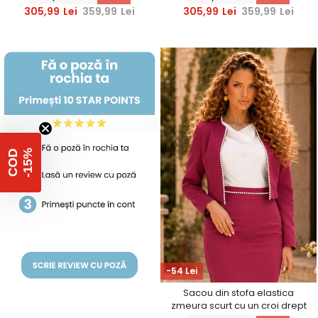
StarShinerS
StarShinerS
305,99
Lei
359,99
Lei
305,99
Lei
359,99
Lei
%
C
O
D
-
1
5
-54 Lei
Sacou din stofa elastica
zmeura scurt cu un croi drept