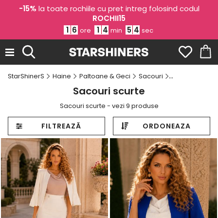
-15%
la toate rochiile cu pret intreg folosind codul
ROCHII15
1
6
1
4
5
4
ore
min
sec
StarShinerS
Haine
Paltoane & Geci
Sacouri
Sacouri scurte
Sacouri scurte
Sacouri scurte - vezi 9 produse
FILTREAZĂ
ORDONEAZA