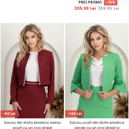
accesorizat cu perle -
PREȚ PROMO
-15%
StarShinerS
305,99
Lei
359,99
Lei
-60 Lei
-140 Lei
Sacou din stofa elastica visiniu
Sacou scurt din stofa elastica
scurt cu un croi drept
verde cu un croi drept si