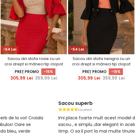
-54 Lei
-54 Lei
Sacou din stofa rosie cu un
Sacou din stofa neagra cu un
croi drept si mâneci tip clopot
croi drept si mâneci tip clopot
- StarShinerS
- StarShinerS
PREȚ PROMO
-15%
PREȚ PROMO
-15%
305,99
Lei
359,99
Lei
305,99
Lei
359,99
Lei
Sacou superb
Sacou al
Excelent
E
Imi place foarte mult acest model de
Se aseaza 
sacou , e simplu ,dar elegant in acelasi
albastru si
timp. O sa il port la mai multe tinute .
frumosi. O