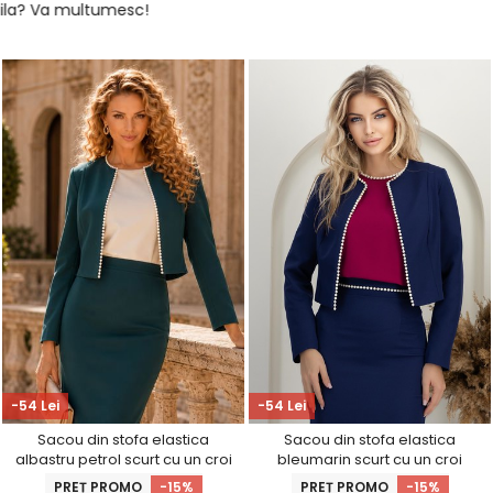
-54 Lei
-54 Lei
Sacou din stofa elastica
Sacou din stofa elastica
albastru petrol scurt cu un croi
bleumarin scurt cu un croi
drept accesorizat cu perle -
drept accesorizat cu perle -
PREȚ PROMO
-15%
PREȚ PROMO
-15%