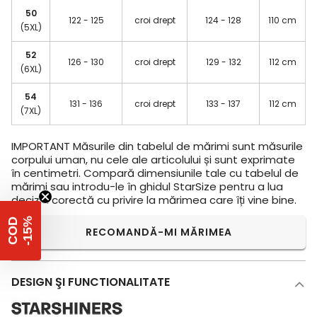
50
122 - 125
croi drept
124 - 128
110 cm
(5XL)
52
126 - 130
croi drept
129 - 132
112 cm
(6XL)
54
131 - 136
croi drept
133 - 137
112 cm
(7XL)
IMPORTANT
Măsurile din tabelul de mărimi sunt măsurile
corpului uman, nu cele ale articolului și sunt exprimate
în centimetri. Compară dimensiunile tale cu tabelul de
mărimi sau introdu-le în ghidul StarSize pentru a lua
decizia corectă cu privire la mărimea care îți vine bine.
%
C
O
D
-
1
5
RECOMANDĂ-MI MĂRIMEA
DESIGN ŞI FUNCTIONALITATE