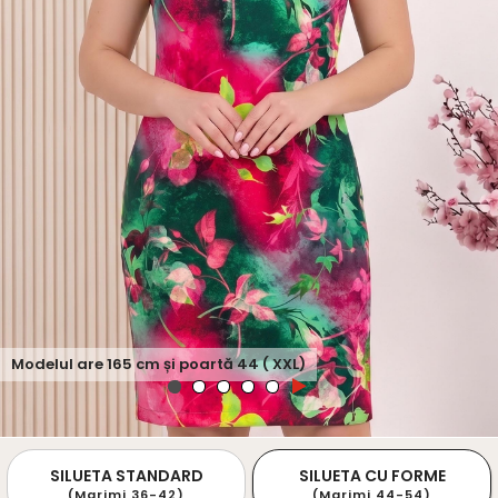
Modelul are
165
cm și poartă
44 ( XXL)
SILUETA STANDARD
SILUETA CU FORME
(Marimi 36-42)
(Marimi 44-54)