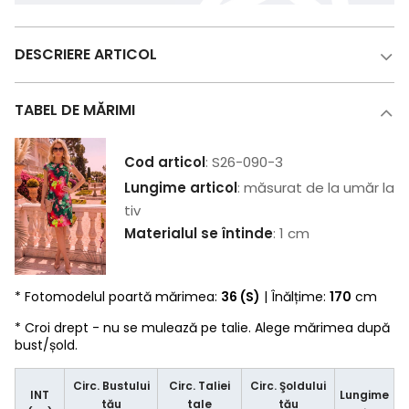
DESCRIERE ARTICOL
TABEL DE MĂRIMI
Cod articol
: S26-090-3
Lungime articol
: măsurat de la umăr la
tiv
Materialul se întinde
: 1 cm
* Fotomodelul poartă mărimea:
36 (S)
| Înălțime:
170
cm
* Croi drept - nu se mulează pe talie. Alege mărimea după
bust/șold.
Circ. Bustului
Circ. Taliei
Circ. Şoldului
INT
Lungime
tău
tale
tău