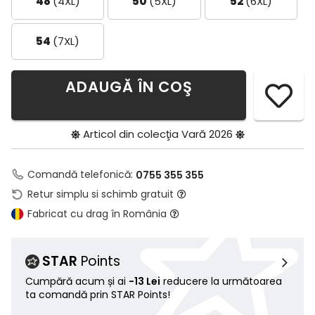
48
(4XL)
50
(5XL)
52
(6XL)
54
(7XL)
ADAUGĂ ÎN COŞ
Articol din colecţia
Vară 2026
Comandă telefonică:
0755 355 355
Retur simplu si schimb gratuit
Fabricat cu drag în România
STAR
Points
Cumpără acum și ai
-13 Lei
reducere la următoarea
ta comandă prin STAR Points!