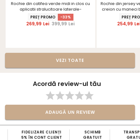
Rochie din catifea verde midi in clos cu
Rochie din jersey v
aplicatii stralucitoare laterale-
creion cu maneci 
StarShinerS
PREȚ PROMO
-33%
PREȚ PR
269,99
Lei
399,99
Lei
254,99
Le
VEZI TOATE
Acordă review-ul tău
ADAUGĂ UN REVIEW
FIDELIZARE CLIENȚI
SCHIMB
TRANS
5% ÎN CONT CLIENT
GRATUIT
GRATU