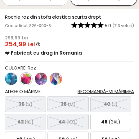
Rochie roz din stofa elastica scurta drept
Cod articol: S26-090-3
5.0
(
713
voturi)
299,99
Lei
254,99
Lei
❤️ Fabricat cu drag in Romania
CULOARE:
Roz
ALEGE O MĂRIME
RECOMANDĂ-MI MĂRIMEA
36
(S)
38
(M)
40
(L)
42
(XL)
44
(XXL)
46
(3XL)