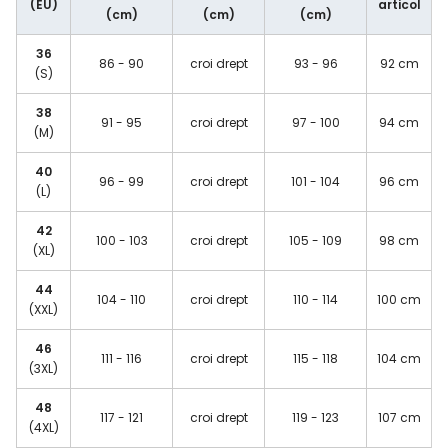
(EU)
articol
(cm)
(cm)
(cm)
36
86 - 90
croi drept
93 - 96
92 cm
(S)
38
91 - 95
croi drept
97 - 100
94 cm
(M)
40
96 - 99
croi drept
101 - 104
96 cm
(L)
42
100 - 103
croi drept
105 - 109
98 cm
(XL)
44
104 - 110
croi drept
110 - 114
100 cm
(XXL)
46
111 - 116
croi drept
115 - 118
104 cm
(3XL)
48
117 - 121
croi drept
119 - 123
107 cm
(4XL)