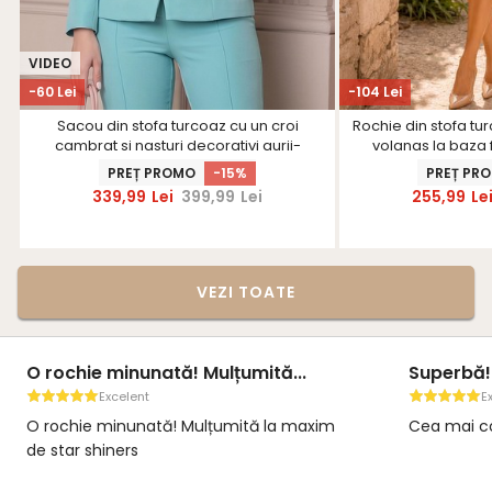
VIDEO
-60 Lei
-104 Lei
Sacou din stofa turcoaz cu un croi
Rochie din stofa tur
cambrat si nasturi decorativi aurii-
volanas la baza 
StarShinerS
PREȚ PROMO
-15%
PREȚ PR
339,99
Lei
399,99
Lei
255,99
Le
VEZI TOATE
O rochie minunată! Mulțumită...
Superbă!
Excelent
E
O rochie minunată! Mulțumită la maxim
Cea mai co
de star shiners