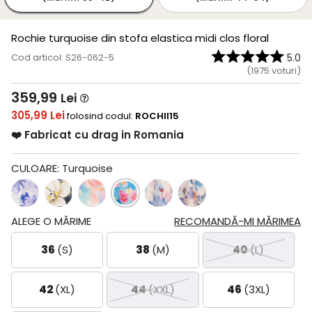
Rochie turquoise din stofa elastica midi clos floral
Cod articol: S26-062-5
5.0
(
1975
voturi)
359,99
Lei
305,99 Lei
folosind codul:
ROCHII15
❤️ Fabricat cu drag in Romania
CULOARE:
Turquoise
ALEGE O MĂRIME
RECOMANDĂ-MI MĂRIMEA
36
(S)
38
(M)
40
(L)
42
(XL)
44
(XXL)
46
(3XL)