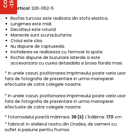
%
C
O
D
-
1
5
Cod articol
: S26-062-5
Rochia turcoaz este realizata din stofa elastica.
Lungimea este midi.
Decolteul este rotund.
Manecile sunt scurte,bufante.
Croiul este clos.
Nu dispune de captuseala.
Inchiderea se realizeaza cu fermoar la spate.
Rochia dispune de buzunare laterale si este
accesorizata cu curea detasabila si brosa florala maxi.
* In unele cazuri, pozitionarea imprimeului poate varia usor
fata de fotografia de prezentare in urma manoperei
efectuate de catre colegele noastre.
* In unele cazuri, pozitionarea imprimeului poate varia usor
fata de fotografia de prezentare in urma manoperei
efectuate de catre colegele noastre.
* Fotomodelul poartă mărimea:
36 (S)
| Înălțime:
170
cm
* Fabricat in atelierul nostru din Oradea, de oameni cu
suflet si pasiune pentru frumos