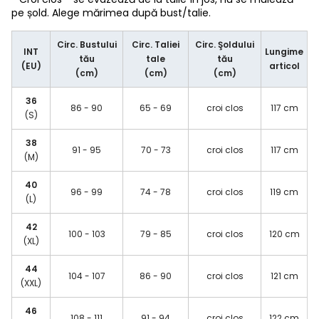
pe șold. Alege mărimea după bust/talie.
Circ. Bustului
Circ. Taliei
Circ. Şoldului
INT
Lungime
tău
tale
tău
(EU)
articol
(cm)
(cm)
(cm)
36
86 - 90
65 - 69
croi clos
117 cm
(S)
38
91 - 95
70 - 73
croi clos
117 cm
(M)
40
96 - 99
74 - 78
croi clos
119 cm
(L)
42
100 - 103
79 - 85
croi clos
120 cm
(XL)
44
104 - 107
86 - 90
croi clos
121 cm
(XXL)
46
108 - 111
91 - 94
croi clos
122 cm