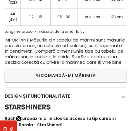
(3XL)
48
112 - 115
95 - 98
croi clos
123 cm
(4XL)
Lungime articol - măsurat de la umăr la tiv
IMPORTANT
Măsurile din tabelul de mărimi sunt măsurile
corpului uman, nu cele ale articolului și sunt exprimate
în centimetri. Compară dimensiunile tale cu tabelul de
mărimi sau introdu-le în ghidul StarSize pentru a lua
decizia corectă cu privire la mărimea care îți vine bine.
RECOMANDĂ-MI MĂRIMEA
DESIGN ŞI FUNCTIONALITATE
Rochie turcoaz midi in clos cu accesoriu tip curea si
brosa florala - StarShinerS