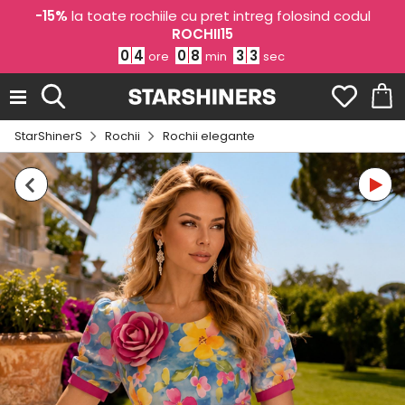
-15%
la toate rochiile cu pret intreg folosind codul
ROCHII15
0
4
0
8
3
2
ore
min
sec
StarShinerS
Rochii
Rochii elegante