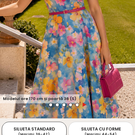
Modelul are
170
cm și poartă
36 (S)
SILUETA STANDARD
SILUETA CU FORME
(Marimi 36-42)
(Marimi 44-54)