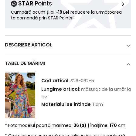
STAR
Points
Cumpără acum și ai
-18 Lei
reducere la următoarea
ta comandă prin STAR Points!
DESCRIERE ARTICOL
TABEL DE MĂRIMI
Cod articol
: S26-062-5
Lungime articol
: măsurat de la umăr la
tiv
Materialul se întinde
: 1 cm
* Fotomodelul poartă mărimea:
36 (S)
| Înălțime:
170
cm
* Croi clos - se evazează de la talie în jos, nu se mulează