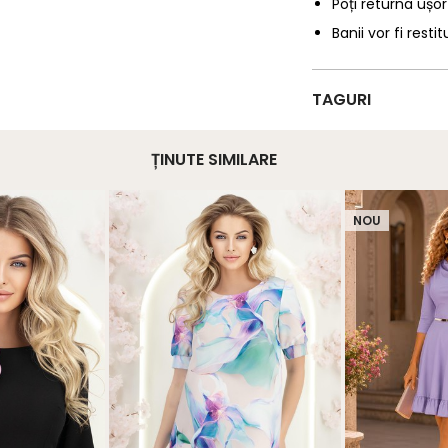
Poți returna ușor
Banii vor fi restit
TAGURI
ȚINUTE SIMILARE
NOU