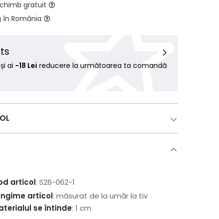
schimb gratuit
g în România
ts
i ai
-18 Lei
reducere la următoarea ta comandă
COL
od articol
: S26-062-1
ungime articol
: măsurat de la umăr la tiv
terialul se întinde
: 1 cm