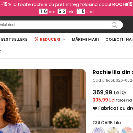
-15%
la toate rochiile cu pret intreg folosind codul
ROCHII15
1
6
5
3
1
4
ore
min
sec
BESTSELLERE
REDUCERI
MĂRIMI MARI
COLECȚII HA
E
Rochie lila din
Cod articol: S26-062
359,99
Lei
305,99 Lei
folosind
❤️ Fabricat cu d
CULOARE:
Lila