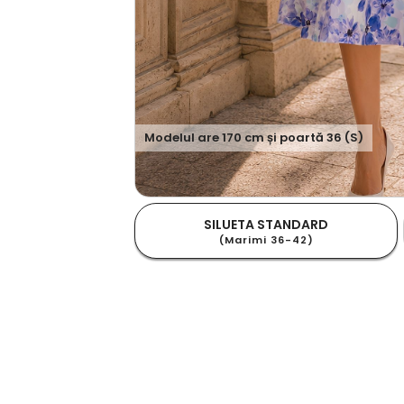
Modelul are
170
cm și poartă
36 (S)
SILUETA STANDARD
(Marimi 36-42)