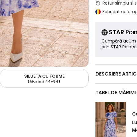
Retur simplu si 
Fabricat cu dra
STAR
Poin
Cumpără acum ș
prin STAR Points!
DESCRIERE ARTI
SILUETA CU FORME
(Marimi 44-54)
TABEL DE MĂRIMI
C
L
Ma