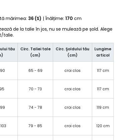
rtă mărimea:
36 (S)
| Înălțime:
170
cm
zează de la talie în jos, nu se mulează pe șold. Alege
talie.
ului tău
Circ. Taliei tale
Circ. Şoldului tău
Lungime
m)
(cm)
(cm)
articol
 90
65 - 69
croi clos
117 cm
 95
70 - 73
croi clos
117 cm
 99
74 - 78
croi clos
119 cm
 103
79 - 85
croi clos
120 cm