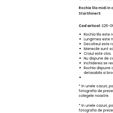
Rochie lila midi in
StarShinerS
Cod articol
: S26-0
Rochia lila este 
Lungimea este m
Decolteul este r
Manecile sunt s
Croiul este clos.
Nu dispune de c
Inchiderea se re
Rochia dispune d
detasabila si bro
* In unele cazuri, 
fotografia de prez
colegele noastre.
* In unele cazuri, 
fotografia de prez