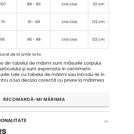
 107
86 - 90
croi clos
121 cm
 111
91 - 94
croi clos
122 cm
 115
95 - 98
croi clos
123 cm
urat de la umăr la tiv
e din tabelul de mărimi sunt măsurile corpului
rticolului și sunt exprimate în centimetri.
ile tale cu tabelul de mărimi sau introdu-le în
ntru a lua decizia corectă cu privire la mărimea
RECOMANDĂ-MI MĂRIMEA
IONALITATE