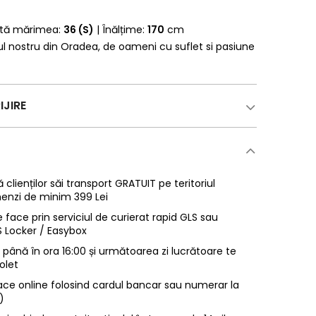
rtă mărimea:
36 (S)
| Înălțime:
170
cm
erul nostru din Oradea, de oameni cu suflet si pasiune
IJIRE
 clienților săi transport GRATUIT pe teritoriul
enzi de minim 399 Lei
 face prin serviciul de curierat rapid GLS sau
LS Locker / Easybox
ână în ora 16:00 și următoarea zi lucrătoare te
olet
ace online folosind cardul bancar sau numerar la
)