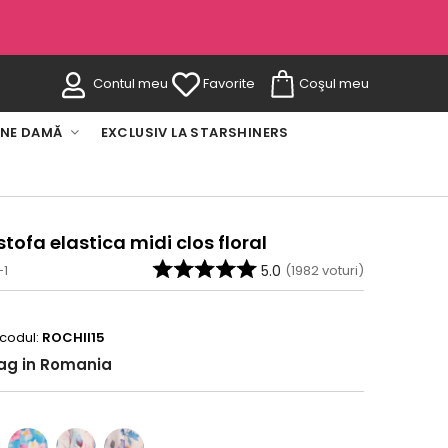
Contul meu
Favorite
Coşul meu
INE DAMĂ
EXCLUSIV LA STARSHINERS
 stofa elastica midi clos floral
-1
5.0
(
1982
voturi)
 codul:
ROCHII15
rag in Romania