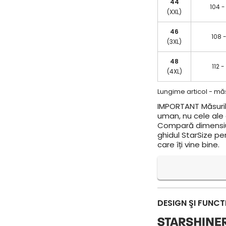
44
104 -
(XXL)
46
108 -
(3XL)
48
112 -
(4XL)
Lungime articol - măs
IMPORTANT
Măsuril
uman, nu cele ale a
Compară dimensiun
ghidul StarSize pe
care îți vine bine.
DESIGN ŞI FUNCT