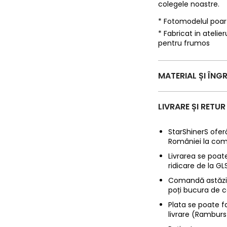
colegele noastre.
* Fotomodelul poa
* Fabricat in ateli
pentru frumos
MATERIAL ȘI ÎNGR
LIVRARE ȘI RETUR
StarShinerS oferă
României la com
Livrarea se poate
ridicare de la G
Comandă astăzi p
poți bucura de c
Plata se poate f
livrare (Ramburs