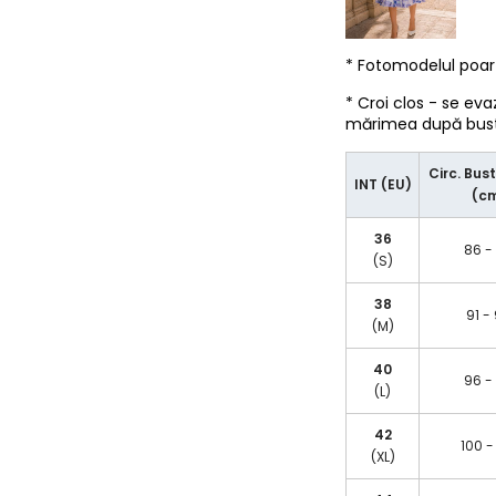
* Fotomodelul poa
* Croi clos - se eva
mărimea după bust/
Circ. Bust
INT (EU)
(c
36
86 -
(S)
38
91 -
(M)
40
96 -
(L)
42
100 -
(XL)