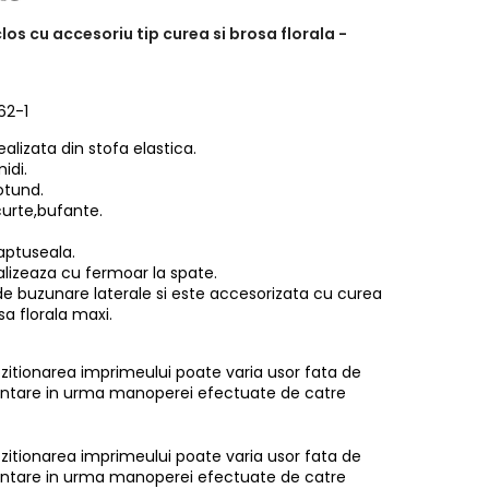
 clos cu accesoriu tip curea si brosa florala -
62-1
realizata din stofa elastica.
idi.
otund.
curte,bufante.
aptuseala.
alizeaza cu fermoar la spate.
e buzunare laterale si este accesorizata cu curea
sa florala maxi.
pozitionarea imprimeului poate varia usor fata de
entare in urma manoperei efectuate de catre
pozitionarea imprimeului poate varia usor fata de
entare in urma manoperei efectuate de catre