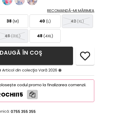
RECOMANDĂ-MI MĂRIMEA
38
(M)
40
(L)
42
(XL)
46
(3XL)
48
(4XL)
DAUGĂ ÎN COŞ
Articol din colecţia
Vară 2026
olosește codul promo la finalizarea comenzii.
ROCHII15
onică:
0755 355 355