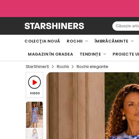
COLECŢIA NOUĂ
ROCHII
ÎMBRĂCĂMINTE
MAGAZIN ÎN ORADEA
TENDINȚE
PROIECTE U
StarShinerS
Rochii
Rochii elegante