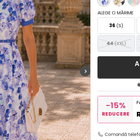
ALEGE O MĂRIME
36
(S)
44
(XXL)
A
F
-15%
REDUCERE
Comandă telef