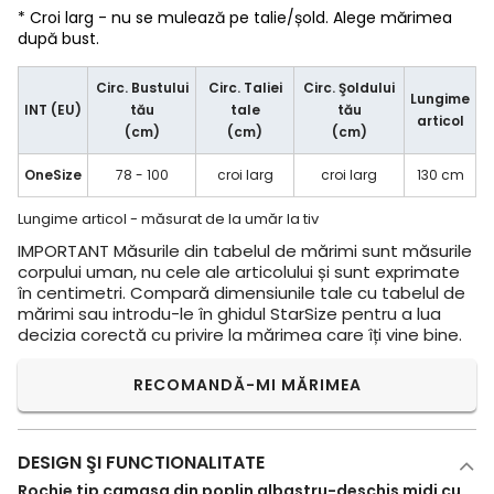
* Croi larg - nu se mulează pe talie/șold. Alege mărimea
după bust.
Circ. Bustului
Circ. Taliei
Circ. Şoldului
Lungime
INT (EU)
tău
tale
tău
articol
(cm)
(cm)
(cm)
OneSize
78 - 100
croi larg
croi larg
130 cm
Lungime articol - măsurat de la umăr la tiv
IMPORTANT
Măsurile din tabelul de mărimi sunt măsurile
corpului uman, nu cele ale articolului și sunt exprimate
în centimetri. Compară dimensiunile tale cu tabelul de
mărimi sau introdu-le în ghidul StarSize pentru a lua
decizia corectă cu privire la mărimea care îți vine bine.
RECOMANDĂ-MI MĂRIMEA
DESIGN ŞI FUNCTIONALITATE
Rochie tip camasa din poplin albastru-deschis midi cu