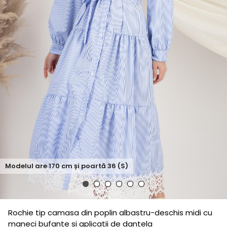
Modelul are
170
cm și poartă
36 (S)
Rochie tip camasa din poplin albastru-deschis midi cu
maneci bufante si aplicatii de dantela