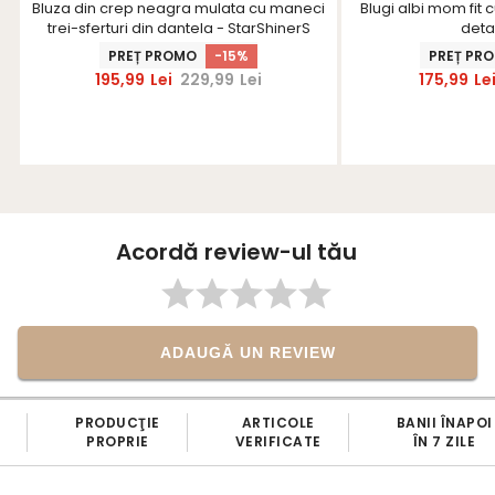
Bluza din crep neagra mulata cu maneci
Blugi albi mom fit c
trei-sferturi din dantela - StarShinerS
deta
PREȚ PROMO
-15%
PREȚ PR
195,99
Lei
229,99
Lei
175,99
Le
Acordă review-ul tău
ADAUGĂ UN REVIEW
PRODUCŢIE
ARTICOLE
BANII ÎNAPOI
PROPRIE
VERIFICATE
ÎN 7 ZILE