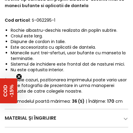
maneci bufante si aplicatii de dantela
Cod articol
: S-062295-1
Rochie albastru-deschis realizata din poplin subtire.
Croiul este larg.
Dispune de cordon in talie.
Este accesorizata cu aplicatii de dantela.
Manecile sunt trei-sferturi, usor bufante cu manseta la
terminatie.
Sistemul de inchidere este frontal dat de nasturei mici.
Nu este captusita interior.
* In unele cazuri, pozitionarea imprimeului poate varia usor
fata de fotografia de prezentare in urma manoperei
%
C
O
D
-
1
5
efectuate de catre colegele noastre.
* Fotomodelul poartă mărimea:
36 (S)
| Înălțime:
170
cm
MATERIAL ȘI ÎNGRIJIRE