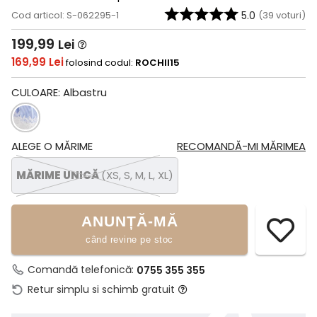
Cod articol: S-062295-1
5.0
(
39
voturi)
199,99
Lei
169,99 Lei
folosind codul:
ROCHII15
CULOARE:
Albastru
ALEGE O MĂRIME
RECOMANDĂ-MI MĂRIMEA
MĂRIME UNICĂ
(XS, S, M, L, XL)
ANUNȚĂ-MĂ
când revine pe stoc
Comandă telefonică:
0755 355 355
Retur simplu si schimb gratuit