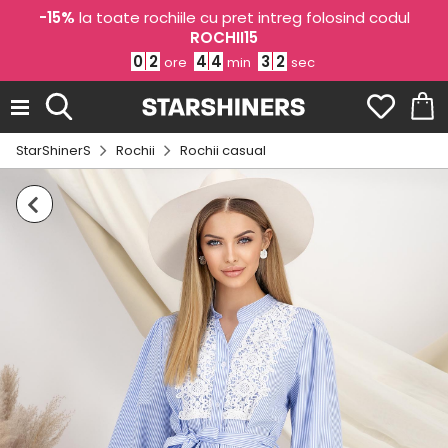
-15%
la toate rochiile cu pret intreg folosind codul
ROCHII15
0
2
4
4
3
2
ore
min
sec
StarShinerS
Rochii
Rochii casual