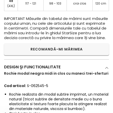
48
117 - 121
98 - 103
croi clos
120 cm
(4XL)
IMPORTANT
Măsurile din tabelul de mărimi sunt măsurile
corpului uman, nu cele ale articolului și sunt exprimate
în centimetri. Compară dimensiunile tale cu tabelul de
mărimi sau introdu-le în ghidul StarSize pentru a lua
decizia corectă cu privire la mărimea care îți vine bine.
RECOMANDĂ-MI MĂRIMEA
DESIGN ŞI FUNCTIONALITATE
Rochie modal neagra midi in clos cu maneci trei-sferturi
Cod articol
: S-062545-5
Rochie realizata din modal subtire imprimat, un material
natural (tricot subtire de densitate medie cu o buna
elasticitate si textura foarte placuta la atingere realizat
din materiale naturale, viscoza si bumbac).