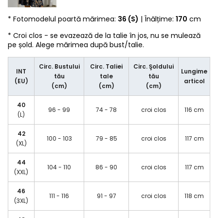
* Fotomodelul poartă mărimea:
36 (S)
| Înălțime:
170
cm
* Croi clos - se evazează de la talie în jos, nu se mulează
pe șold. Alege mărimea după bust/talie.
Circ. Bustului
Circ. Taliei
Circ. Şoldului
INT
Lungime
tău
tale
tău
(EU)
articol
(cm)
(cm)
(cm)
40
96 - 99
74 - 78
croi clos
116 cm
(L)
42
100 - 103
79 - 85
croi clos
117 cm
(XL)
44
104 - 110
86 - 90
croi clos
117 cm
(XXL)
46
111 - 116
91 - 97
croi clos
118 cm
(3XL)