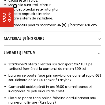
Croiul este in clos.
Manecile sunt trei-sferturi.
Linia decolteului este rotunjita.
Nu este captusita interior.
%
C
O
D
-
1
5
Nu are sistem de inchidere.
* Fotomodelul poartă mărimea:
36 (S)
| Înălțime:
170
cm
MATERIAL ȘI ÎNGRIJIRE
LIVRARE ȘI RETUR
StarShinerS oferă clienților săi transport GRATUIT pe
teritoriul României la comenzi de minim 399 Lei
Livrarea se poate face prin serviciul de curierat rapid GLS
sau ridicare de la GLS Locker / Easybox
Comandă astăzi până în ora 16:00 și următoarea zi
lucrătoare te poți bucura de colet
Plata se poate face online folosind cardul bancar sau
numerar la livrare (Ramburs)