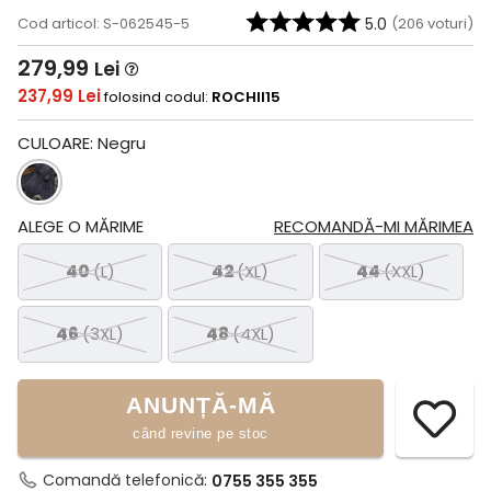
Cod articol: S-062545-5
5.0
(
206
voturi)
279,99
Lei
237,99 Lei
folosind codul:
ROCHII15
CULOARE:
Negru
ALEGE O MĂRIME
RECOMANDĂ-MI MĂRIMEA
40
(L)
42
(XL)
44
(XXL)
46
(3XL)
48
(4XL)
ANUNȚĂ-MĂ
când revine pe stoc
Comandă telefonică:
0755 355 355