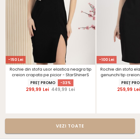
-150 Lei
-100 Lei
Rochie din stofa usor elastica neagra tip
Rochie din stofa el
creion crapata pe picior - StarShinerS
genunchi tip creio
Star
PREȚ PROMO
-33%
PREȚ PR
299,99
Lei
449,99
Lei
259,99
Le
VEZI TOATE