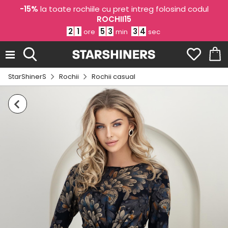
-15%
la toate rochiile cu pret intreg folosind codul
ROCHII15
2
1
5
3
3
3
ore
min
sec
StarShinerS
Rochii
Rochii casual