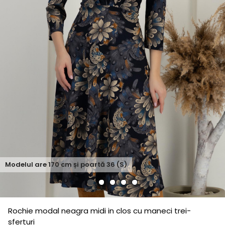
Modelul are
170
cm și poartă
36 (S)
Rochie modal neagra midi in clos cu maneci trei-
sferturi