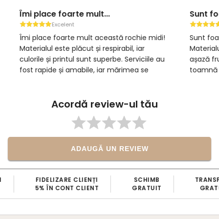
Îmi place foarte mult...
Sunt foar
Excelent
E
Îmi place foarte mult această rochie midi!
Sunt foart
Materialul este plăcut și respirabil, iar
Materialul 
culorile și printul sunt superbe. Serviciile au
așază frumo
fost rapide și amabile, iar mărimea se
toamnă îi 
potrivește perfect. Sunt complet
perfectă p
mulțumită și recomand tuturor!
de zi cu zi
Acordă review-ul tău
serviciile 
Recomand 
ADAUGĂ UN REVIEW
FIDELIZARE CLIENȚI
SCHIMB
TRANS
5% ÎN CONT CLIENT
GRATUIT
GRATU