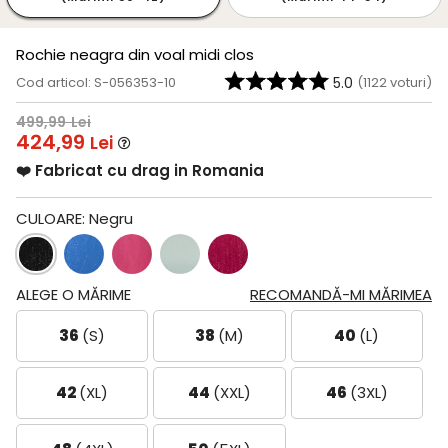
Rochie neagra din voal midi clos
Cod articol: S-056353-10
5.0
(
1122
voturi)
499,99
Lei
424,99
Lei
❤️ Fabricat cu drag in Romania
CULOARE:
Negru
ALEGE O MĂRIME
RECOMANDĂ-MI MĂRIMEA
36
(S)
38
(M)
40
(L)
42
(XL)
44
(XXL)
46
(3XL)