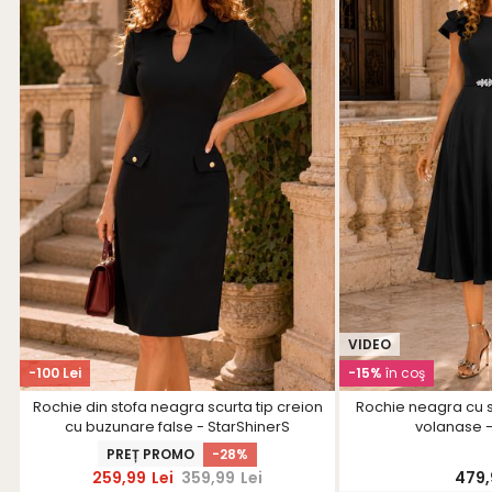
VIDEO
-100 Lei
-15%
în coş
Rochie din stofa neagra scurta tip creion
Rochie neagra cu sc
cu buzunare false - StarShinerS
volanase -
PREȚ PROMO
-28%
259,99
Lei
359,99
Lei
479,