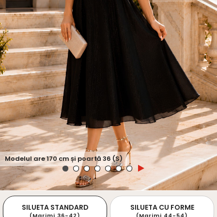
Modelul are
170
cm și poartă
36 (S)
SILUETA STANDARD
SILUETA CU FORME
(Marimi 36-42)
(Marimi 44-54)