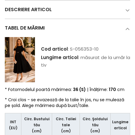
DESCRIERE ARTICOL
TABEL DE MĂRIMI
Cod articol
: S-056353-10
Lungime articol
: măsurat de la umăr la
tiv
* Fotomodelul poartă mărimea:
36 (S)
| Înălțime:
170
cm
* Croi clos - se evazează de la talie în jos, nu se mulează
pe șold. Alege mărimea după bust/talie.
Circ. Bustului
Circ. Taliei
Circ. Şoldului
INT
Lungime
tău
tale
tău
(EU)
articol
(cm)
(cm)
(cm)