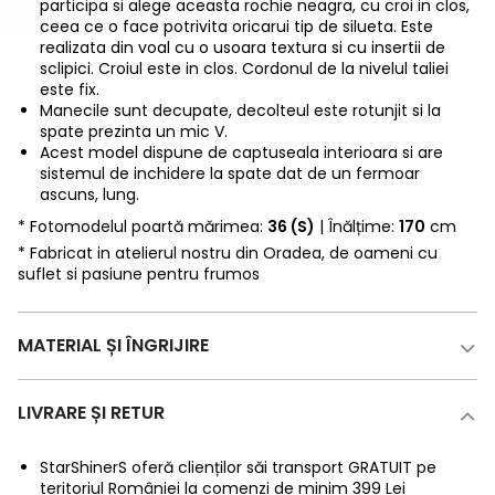
participa si alege aceasta rochie neagra, cu croi in clos,
ceea ce o face potrivita oricarui tip de silueta. Este
realizata din voal cu o usoara textura si cu insertii de
sclipici. Croiul este in clos. Cordonul de la nivelul taliei
este fix.
Manecile sunt decupate, decolteul este rotunjit si la
spate prezinta un mic V.
Acest model dispune de captuseala interioara si are
sistemul de inchidere la spate dat de un fermoar
ascuns, lung.
* Fotomodelul poartă mărimea:
36 (S)
| Înălțime:
170
cm
* Fabricat in atelierul nostru din Oradea, de oameni cu
suflet si pasiune pentru frumos
MATERIAL ȘI ÎNGRIJIRE
LIVRARE ȘI RETUR
StarShinerS oferă clienților săi transport GRATUIT pe
teritoriul României la comenzi de minim 399 Lei