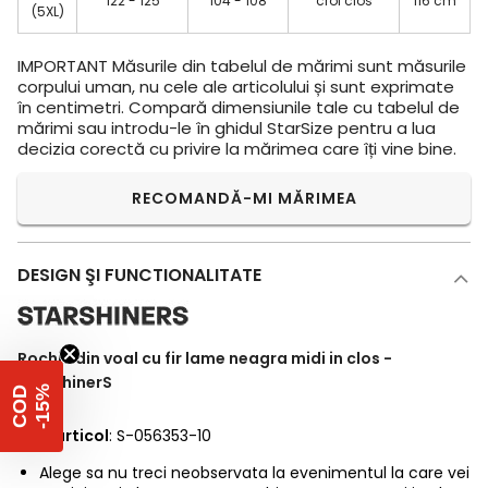
122 - 125
104 - 108
croi clos
116 cm
(5XL)
IMPORTANT
Măsurile din tabelul de mărimi sunt măsurile
corpului uman, nu cele ale articolului și sunt exprimate
în centimetri. Compară dimensiunile tale cu tabelul de
mărimi sau introdu-le în ghidul StarSize pentru a lua
decizia corectă cu privire la mărimea care îți vine bine.
RECOMANDĂ-MI MĂRIMEA
DESIGN ŞI FUNCTIONALITATE
Rochie din voal cu fir lame neagra midi in clos -
StarShinerS
%
C
O
D
-
1
5
Cod articol
: S-056353-10
Alege sa nu treci neobservata la evenimentul la care vei