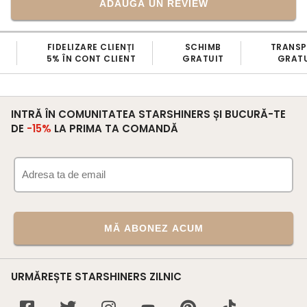
ADAUGĂ UN REVIEW
FIDELIZARE CLIENȚI
SCHIMB
TRANS
5% ÎN CONT CLIENT
GRATUIT
GRATU
INTRĂ ÎN COMUNITATEA STARSHINERS ȘI BUCURĂ-TE
DE
-15%
LA PRIMA TA COMANDĂ
MĂ ABONEZ ACUM
URMĂREȘTE STARSHINERS ZILNIC