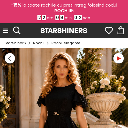
-15%
la toate rochiile cu pret intreg folosind codul
ROCHII15
2
2
0
9
0
1
ore
min
sec
StarShinerS
Rochii
Rochii elegante