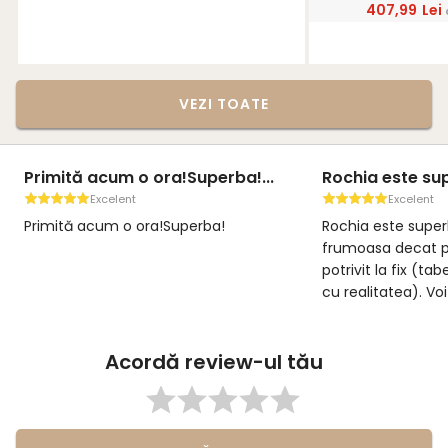
407,99
Lei
VEZI TOATE
Primită acum o ora!Superba!...
Rochia este sup
Excelent
Excelent
Primită acum o ora!Superba!
Rochia este super
frumoasa decat p
potrivit la fix (ta
cu realitatea). Vo
rochie este minu
ocazie. Este pri
Acordă review-ul tău
acest site si a mer
Livrarea a fost p
Recomand cu mare 
calitatea produsel