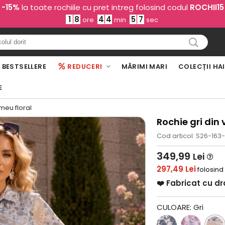
-15%
la toate rochiile cu pret intreg folosind codul
ROCHII15
1
8
4
4
5
6
ore
min
sec
BESTSELLERE
REDUCERI
MĂRIMI MARI
COLECȚII HA
E
meu floral
Rochie gri din 
Cod articol: S26-163
349,99
Lei
297,49 Lei
folosind
❤️ Fabricat cu d
CULOARE:
Gri