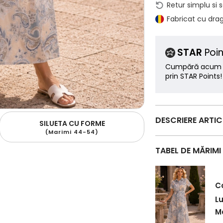
Retur simplu si 
Fabricat cu dra
STAR
Poin
Cumpără acum ș
prin STAR Points!
DESCRIERE ARTI
SILUETA CU FORME
(Marimi 44-54)
TABEL DE MĂRIMI
C
L
Ma