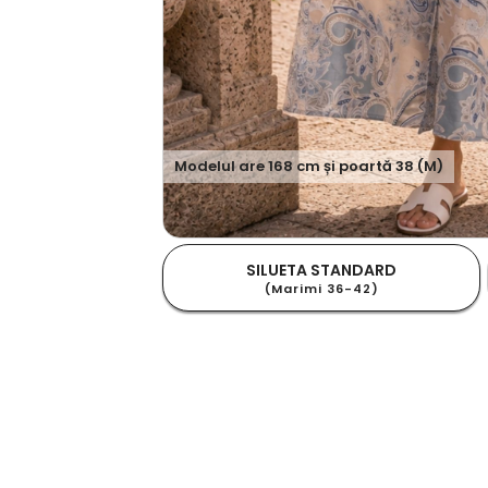
Modelul are
168
cm și poartă
38 (M)
SILUETA STANDARD
(Marimi 36-42)