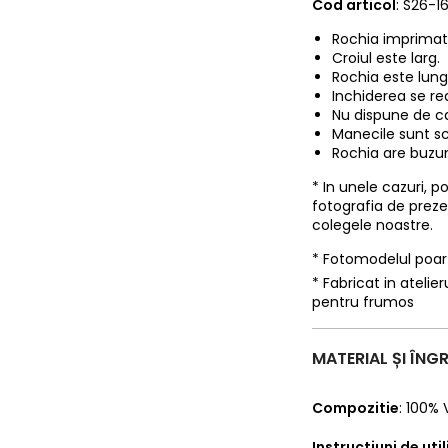
Cod articol
: S26-1
Rochia imprimata
Croiul este larg.
Rochia este lung
Inchiderea se rea
Nu dispune de c
Manecile sunt sc
Rochia are buzun
* In unele cazuri, 
fotografia de prez
colegele noastre.
* Fotomodelul poa
* Fabricat in ateli
pentru frumos
MATERIAL ȘI ÎNGR
Compozitie
:
100% 
Instructiuni de uti