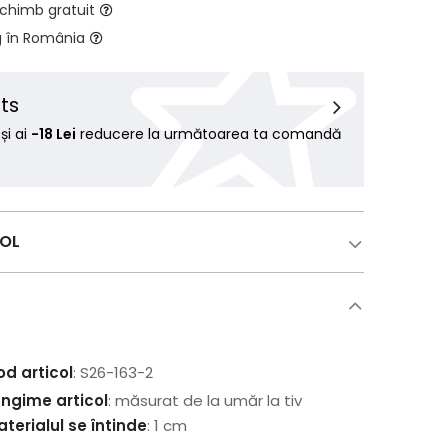
schimb gratuit
g în România
ts
i ai
-18 Lei
reducere la următoarea ta comandă
COL
od articol
: S26-163-2
ungime articol
: măsurat de la umăr la tiv
terialul se întinde
: 1 cm