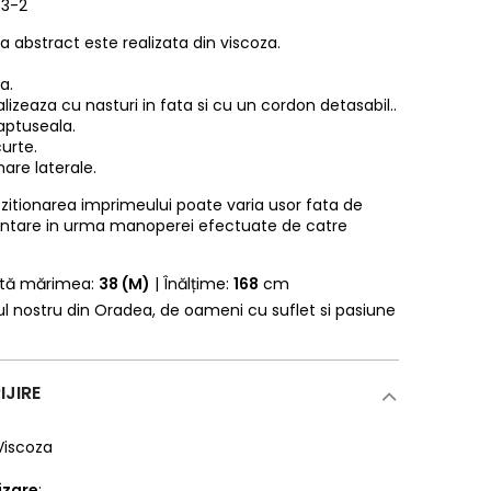
63-2
 abstract este realizata din viscoza.
a.
lizeaza cu nasturi in fata si cu un cordon detasabil..
aptuseala.
urte.
are laterale.
pozitionarea imprimeului poate varia usor fata de
entare in urma manoperei efectuate de catre
rtă mărimea:
38 (M)
| Înălțime:
168
cm
erul nostru din Oradea, de oameni cu suflet si pasiune
IJIRE
Viscoza
lizare
: