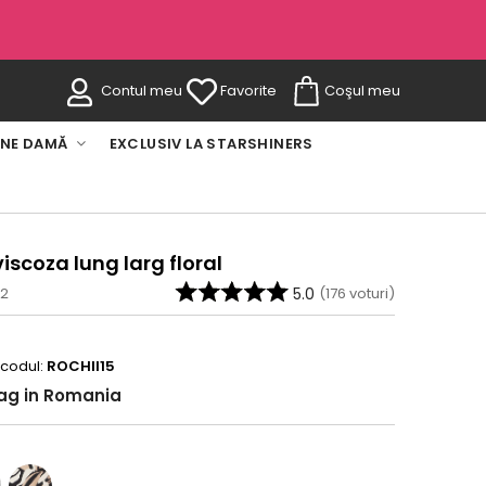
Contul meu
Favorite
Coşul meu
INE DAMĂ
EXCLUSIV LA STARSHINERS
viscoza lung larg floral
-2
5.0
(
176
voturi)
 codul:
ROCHII15
rag in Romania