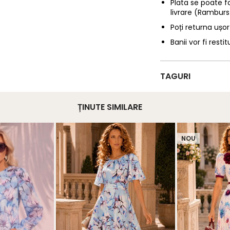
Plata se poate f
livrare (Ramburs
Poți returna ușor
Banii vor fi restit
TAGURI
ȚINUTE SIMILARE
NOU