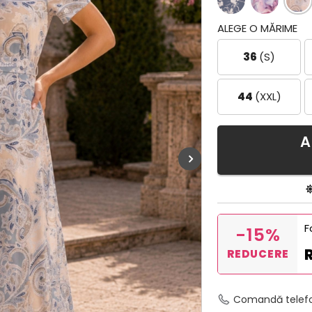
ALEGE O MĂRIME
36
(S)
44
(XXL)
A
F
-15%
REDUCERE
Comandă telef