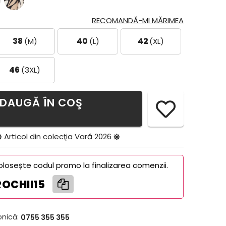
RECOMANDĂ-MI MĂRIMEA
38
(M)
40
(L)
42
(XL)
46
(3XL)
DAUGĂ ÎN COŞ
Articol din colecţia
Vară 2026
olosește codul promo la finalizarea comenzii.
ROCHII15
onică:
0755 355 355