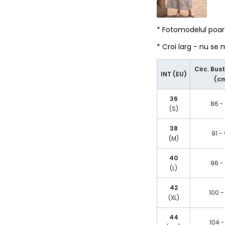
* Fotomodelul poa
* Croi larg - nu se
Circ. Bust
INT (EU)
(c
36
86 -
(S)
38
91 -
(M)
40
96 -
(L)
42
100 -
(XL)
44
104 -