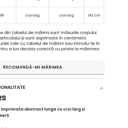
 116
croi larg
croi larg
143 cm
e din tabelul de mărimi sunt măsurile corpului
rticolului și sunt exprimate în centimetri.
ile tale cu tabelul de mărimi sau introdu-le în
ntru a lua decizia corectă cu privire la mărimea
RECOMANDĂ-MI MĂRIMEA
IONALITATE
 imprimata abstract lunga cu croi larg si
inerS