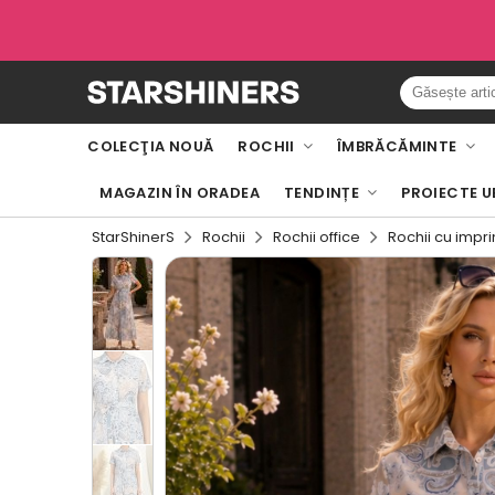
COLECŢIA NOUĂ
ROCHII
ÎMBRĂCĂMINTE
MAGAZIN ÎN ORADEA
TENDINȚE
PROIECTE U
StarShinerS
Rochii
Rochii office
Rochii cu impri