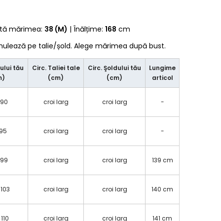
rtă mărimea:
38 (M)
| Înălțime:
168
cm
 mulează pe talie/șold. Alege mărimea după bust.
ului tău
Circ. Taliei tale
Circ. Şoldului tău
Lungime
m)
(cm)
(cm)
articol
 90
croi larg
croi larg
-
 95
croi larg
croi larg
-
 99
croi larg
croi larg
139 cm
 103
croi larg
croi larg
140 cm
 110
croi larg
croi larg
141 cm