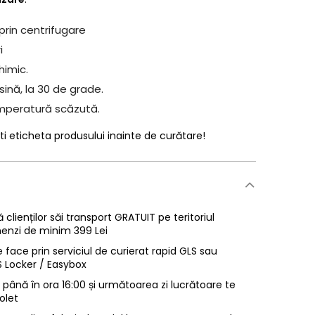
prin centrifugare
i
himic.
ină, la 30 de grade.
mperatură scăzută.
ti eticheta produsului inainte de curătare!
 clienților săi transport GRATUIT pe teritoriul
enzi de minim 399 Lei
 face prin serviciul de curierat rapid GLS sau
LS Locker / Easybox
ână în ora 16:00 și următoarea zi lucrătoare te
olet