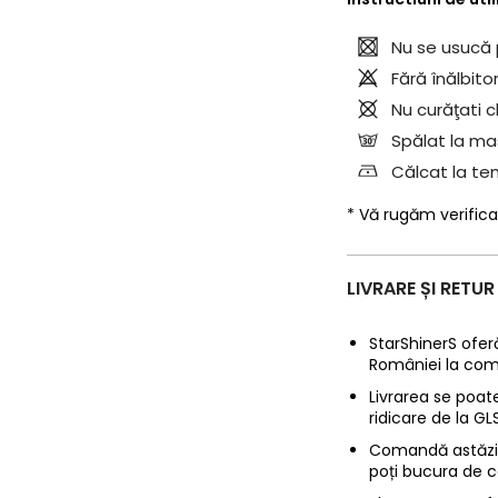
Nu se usucă 
Fără înălbitor
Nu curăţati c
Spălat la mas
Călcat la te
* Vă rugăm verifica
LIVRARE ȘI RETUR
StarShinerS oferă
României la com
Livrarea se poate
ridicare de la G
Comandă astăzi p
poți bucura de c