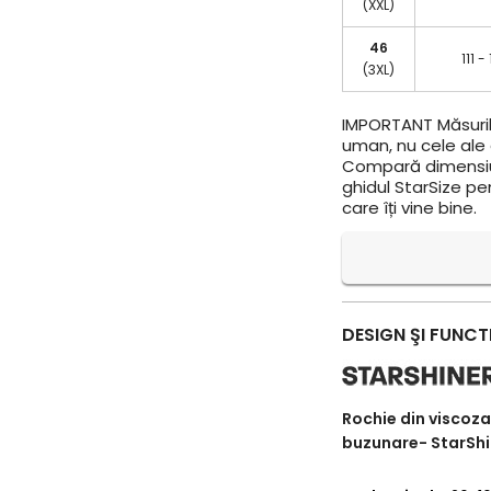
(XXL)
46
111 -
(3XL)
IMPORTANT
Măsuril
uman, nu cele ale a
Compară dimensiun
ghidul StarSize pe
care îți vine bine.
DESIGN ŞI FUNCT
Rochie din viscoza
buzunare- StarSh