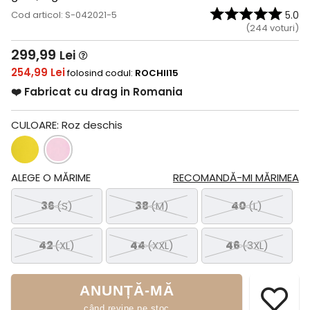
Cod articol: S-042021-5
5.0
(
244
voturi)
299,99
Lei
254,99 Lei
folosind codul:
ROCHII15
❤️ Fabricat cu drag in Romania
CULOARE:
Roz deschis
ALEGE O MĂRIME
RECOMANDĂ-MI MĂRIMEA
36
(S)
38
(M)
40
(L)
42
(XL)
44
(XXL)
46
(3XL)
ANUNȚĂ-MĂ
când revine pe stoc