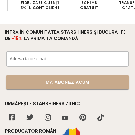
FIDELIZARE CLIENȚI
SCHIMB
TRANS
5% ÎN CONT CLIENT
GRATUIT
GRATU
INTRĂ ÎN COMUNITATEA STARSHINERS ȘI BUCURĂ-TE
DE
-15%
LA PRIMA TA COMANDĂ
MĂ ABONEZ ACUM
URMĂREȘTE STARSHINERS ZILNIC
PRODUCĂTOR ROMÂN