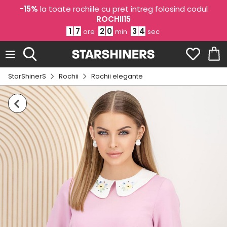
-15%
la toate rochiile cu pret intreg folosind codul
ROCHII15
1
7
2
0
3
4
ore
min
sec
StarShinerS
Rochii
Rochii elegante