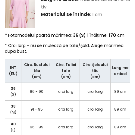
tiv
Materialul se întinde
: 1 cm
* Fotomodelul poartă mărimea:
36 (S)
| Înălțime:
170
cm
* Croi larg - nu se mulează pe talie/șold. Alege mărimea
după bust.
Circ. Bustului
Circ. Taliei
Circ. Şoldului
INT
Lungime
tău
tale
tău
(EU)
articol
(cm)
(cm)
(cm)
36
86 - 90
croi larg
croi larg
89 cm
(S)
38
91 - 95
croi larg
croi larg
89 cm
(M)
40
96 - 99
croi larg
croi larg
89 cm
(L)