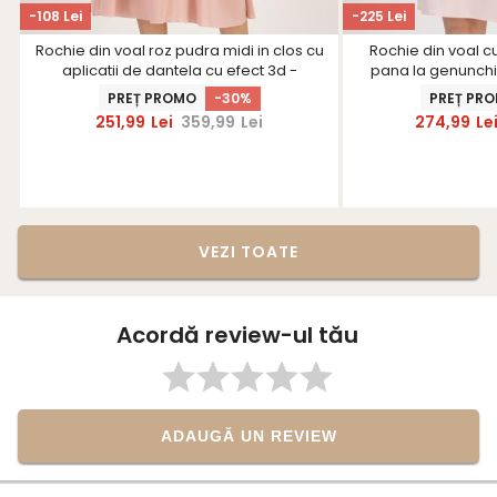
-108 Lei
-225 Lei
Rochie din voal roz pudra midi in clos cu
Rochie din voal c
aplicatii de dantela cu efect 3d -
pana la genunchi 
StarShinerS
elastic in talie cu 
PREȚ PROMO
-30%
PREȚ PR
pe cordon 
251,99
Lei
359,99
Lei
274,99
Le
VEZI TOATE
Acordă review-ul tău
ADAUGĂ UN REVIEW