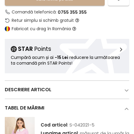
Comandă telefonică:
0755 355 355
Retur simplu si schimb gratuit
Fabricat cu drag în România
STAR
Points
Cumpără acum și ai
-15 Lei
reducere la următoarea
ta comandă prin STAR Points!
DESCRIERE ARTICOL
TABEL DE MĂRIMI
Cod articol
: S-042021-5
Lungime articol
: măsurat de la umăr la