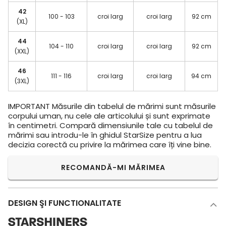
42
100 - 103
croi larg
croi larg
92 cm
(XL)
44
104 - 110
croi larg
croi larg
92 cm
(XXL)
46
111 - 116
croi larg
croi larg
94 cm
(3XL)
IMPORTANT
Măsurile din tabelul de mărimi sunt măsurile
corpului uman, nu cele ale articolului și sunt exprimate
în centimetri. Compară dimensiunile tale cu tabelul de
mărimi sau introdu-le în ghidul StarSize pentru a lua
decizia corectă cu privire la mărimea care îți vine bine.
RECOMANDĂ-MI MĂRIMEA
DESIGN ŞI FUNCTIONALITATE