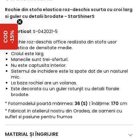
Rochie din stofa elastica roz-deschis scurta cu croi larg
si guler cu detalii brodate - StarShinerS
Cod articol
: S-042021-5
%
C
O
D
-
1
5
Rochie roz-deschis office realizata din stofa usor
elastica de densitate medie.
Croiul este larg.
Manecile sunt trei-sferturi.
Nu este captusita interior.
Sistemul de inchidere este la spate dat de un nasturel
mic.
La baza rochiei are un volanas.
Este decorata cu un guler rotunjit cu detalii florale
brodate.
* Fotomodelul poartă mărimea:
36 (S)
| Înălțime:
170
cm
* Fabricat in atelierul nostru din Oradea, de oameni cu
suflet si pasiune pentru frumos
MATERIAL ȘI ÎNGRIJIRE