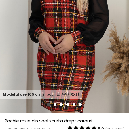
Modelul are
165
cm și poartă
44 ( XXL)
Rochie rosie din voal scurta drept carouri
Cod articol: S-062624-3
(
99
voturi)