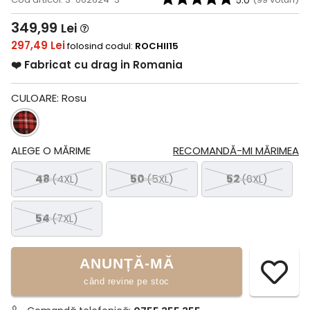
5.0
349,99
Lei
297,49 Lei
folosind codul:
ROCHII15
❤️ Fabricat cu drag in Romania
CULOARE:
Rosu
ALEGE O MĂRIME
RECOMANDĂ-MI MĂRIMEA
48
(4XL)
50
(5XL)
52
(6XL)
54
(7XL)
ANUNȚĂ-MĂ
când revine pe stoc