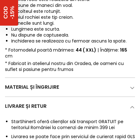
Dispune de maneci din voal.
%
C
O
D
-
1
5
Decolteul este rotunjit.
Croiul rochiei este tip creion.
Manecile sunt lungi.
Lungimea este scurta.
Nu dispune de captuseala.
Inchiderea se realizeaza cu fermoar ascuns la spate.
* Fotomodelul poartă mărimea:
44 ( XXL)
| Înălțime:
165
cm
* Fabricat in atelierul nostru din Oradea, de oameni cu
suflet si pasiune pentru frumos
MATERIAL ȘI ÎNGRIJIRE
LIVRARE ȘI RETUR
StarShinerS oferă clienților săi transport GRATUIT pe
teritoriul României la comenzi de minim 399 Lei
Livrarea se poate face prin serviciul de curierat rapid GLS