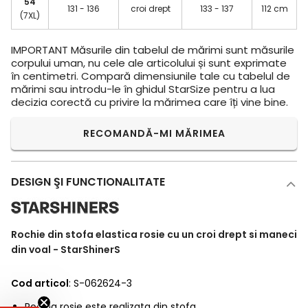
54
131 - 136
croi drept
133 - 137
112 cm
(7XL)
IMPORTANT
Măsurile din tabelul de mărimi sunt măsurile
corpului uman, nu cele ale articolului și sunt exprimate
în centimetri. Compară dimensiunile tale cu tabelul de
mărimi sau introdu-le în ghidul StarSize pentru a lua
decizia corectă cu privire la mărimea care îți vine bine.
RECOMANDĂ-MI MĂRIMEA
DESIGN ŞI FUNCTIONALITATE
Rochie din stofa elastica rosie cu un croi drept si maneci
din voal - StarShinerS
Cod articol
: S-062624-3
Rochia rosie este realizata din stofa.