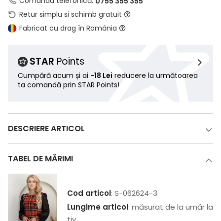
Comandă telefonică:
0755 355 355
Retur simplu si schimb gratuit
Fabricat cu drag în România
STAR
Points
Cumpără acum și ai
-18 Lei
reducere la următoarea
ta comandă prin STAR Points!
DESCRIERE ARTICOL
TABEL DE MĂRIMI
Cod articol
: S-062624-3
Lungime articol
: măsurat de la umăr la
tiv