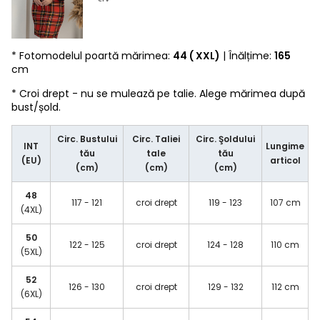
* Fotomodelul poartă mărimea:
44 ( XXL)
| Înălțime:
165
cm
* Croi drept - nu se mulează pe talie. Alege mărimea după
bust/șold.
Circ. Bustului
Circ. Taliei
Circ. Şoldului
INT
Lungime
tău
tale
tău
(EU)
articol
(cm)
(cm)
(cm)
48
117 - 121
croi drept
119 - 123
107 cm
(4XL)
50
122 - 125
croi drept
124 - 128
110 cm
(5XL)
52
126 - 130
croi drept
129 - 132
112 cm
(6XL)