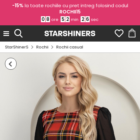
-15%
la toate rochiile cu pret intreg folosind codul
ROCHII15
0
8
5
2
2
5
ore
min
sec
StarShinerS
Rochii
Rochii casual