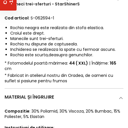
si maneci trei-sferturi - StarShinerS
Cod articol
: S-062694-1
Rochia neagra este realizata din stofa elastica.
Croiul este drept.
Manecile sunt trei-sferturi.
Rochia nu dispune de captuseala.
Inchiderea se realizeaza la spate cu fermoar ascuns.
Rochia este scurta,deasupra genunchilor.
* Fotomodelul poartă mărimea:
44 ( XXL)
| Înălțime:
165
cm
* Fabricat in atelierul nostru din Oradea, de oameni cu
suflet si pasiune pentru frumos
MATERIAL ȘI ÎNGRIJIRE
Compozitie
:
30% Poliamid
,
30% Viscoza
,
20% Bumbac
,
15%
Poliester
,
5% Elastan
Instructiuni de utilizare
: