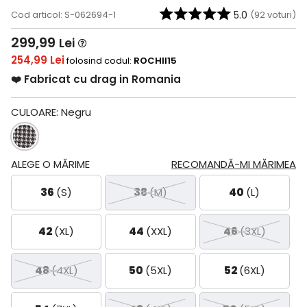
Cod articol: S-062694-1
5.0
(
92
voturi)
299,99
Lei
254,99 Lei
folosind codul:
ROCHII15
❤️ Fabricat cu drag in Romania
CULOARE:
Negru
ALEGE O MĂRIME
RECOMANDĂ-MI MĂRIMEA
36
(S)
38
(M)
40
(L)
42
(XL)
44
(XXL)
46
(3XL)
48
(4XL)
50
(5XL)
52
(6XL)