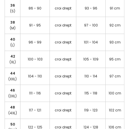
36
86 - 90
croi drept
93 - 96
91 cm
(S)
38
91 - 95
croi drept
97 - 100
92 cm
(M)
40
96 - 99
croi drept
101 - 104
93 cm
(L)
42
100 - 103
croi drept
105 - 109
95 cm
(XL)
44
104 - 110
croi drept
110 - 114
97 cm
(XXL)
46
111 - 116
croi drept
115 - 118
100 cm
(3XL)
48
117 - 121
croi drept
119 - 123
102 cm
(4XL)
50
122 - 125
croi drept
124 - 128
106 cm