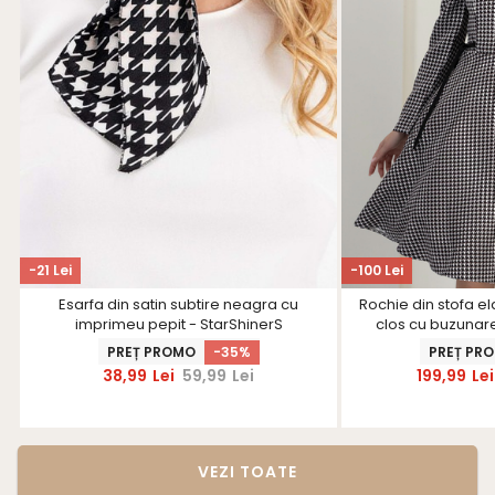
-21 Lei
-100 Lei
Esarfa din satin subtire neagra cu
Rochie din stofa el
imprimeu pepit - StarShinerS
clos cu buzunare 
Star
PREȚ PROMO
-35%
PREȚ PR
38,99
Lei
59,99
Lei
199,99
Lei
VEZI TOATE