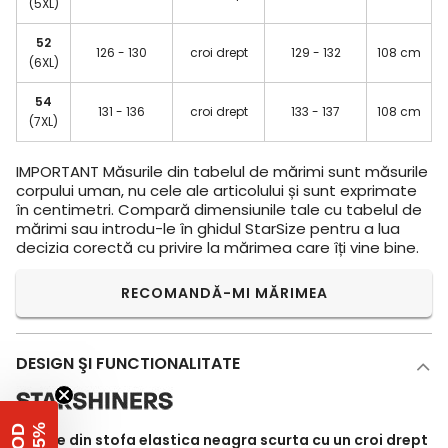
(5XL)
52
126 - 130
croi drept
129 - 132
108 cm
(6XL)
54
131 - 136
croi drept
133 - 137
108 cm
(7XL)
IMPORTANT
Măsurile din tabelul de mărimi sunt măsurile
corpului uman, nu cele ale articolului și sunt exprimate
în centimetri. Compară dimensiunile tale cu tabelul de
mărimi sau introdu-le în ghidul StarSize pentru a lua
decizia corectă cu privire la mărimea care îți vine bine.
RECOMANDĂ-MI MĂRIMEA
DESIGN ŞI FUNCTIONALITATE
%
C
O
D
-
1
5
Rochie din stofa elastica neagra scurta cu un croi drept