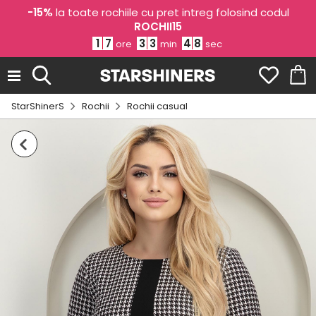
-15%
la toate rochiile cu pret intreg folosind codul
ROCHII15
1
7
3
3
4
8
ore
min
sec
StarShinerS
Rochii
Rochii casual