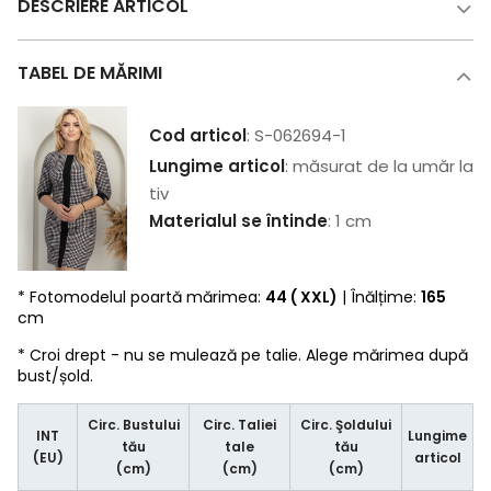
DESCRIERE ARTICOL
TABEL DE MĂRIMI
Cod articol
: S-062694-1
Lungime articol
: măsurat de la umăr la
tiv
Materialul se întinde
: 1 cm
* Fotomodelul poartă mărimea:
44 ( XXL)
| Înălțime:
165
cm
* Croi drept - nu se mulează pe talie. Alege mărimea după
bust/șold.
Circ. Bustului
Circ. Taliei
Circ. Şoldului
INT
Lungime
tău
tale
tău
(EU)
articol
(cm)
(cm)
(cm)