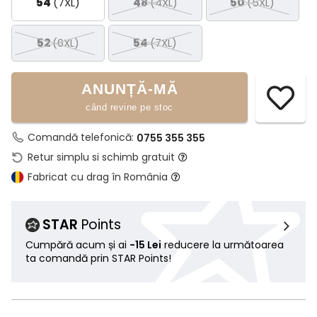
54
(7XL)
48
(4XL)
50
(5XL)
52
(6XL)
54
(7XL)
ANUNȚĂ-MĂ
când revine pe stoc
Comandă telefonică:
0755 355 355
Retur simplu si schimb gratuit
Fabricat cu drag în România
STAR
Points
Cumpără acum și ai
-15 Lei
reducere la următoarea
ta comandă prin STAR Points!