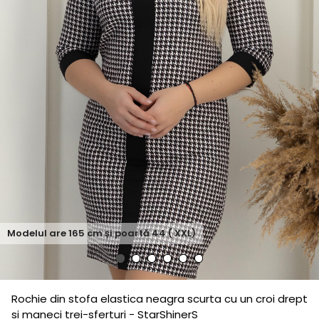
Modelul are
165
cm și poartă
44 ( XXL)
Rochie din stofa elastica neagra scurta cu un croi drept
si maneci trei-sferturi - StarShinerS