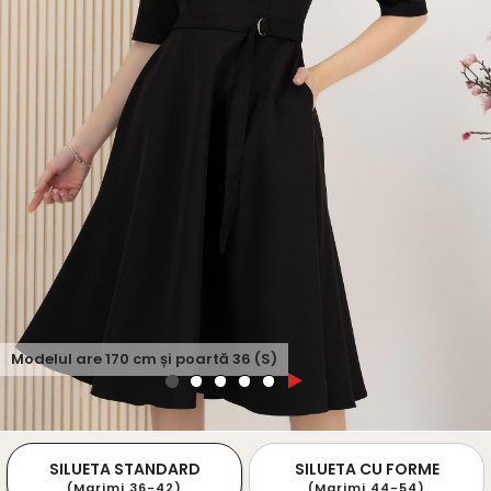
Modelul are
170
cm și poartă
36 (S)
SILUETA STANDARD
SILUETA CU FORME
(Marimi 36-42)
(Marimi 44-54)