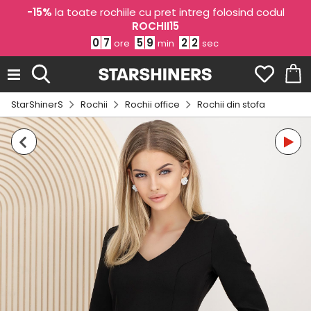
-15%
la toate rochiile cu pret intreg folosind codul
ROCHII15
0
7
5
9
2
2
ore
min
sec
StarShinerS
Rochii
Rochii office
Rochii din stofa