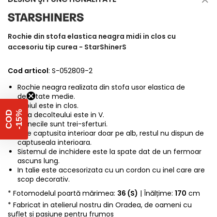
Rochie din stofa elastica neagra midi in clos cu
accesoriu tip curea - StarShinerS
Cod articol
: S-052809-2
Rochie neagra realizata din stofa usor elastica de
densitate medie.
Croiul este in clos.
%
C
O
D
-
1
5
Linia decolteului este in V.
Manecile sunt trei-sferturi.
Este captusita interioar doar pe alb, restul nu dispun de
captuseala interioara.
Sistemul de inchidere este la spate dat de un fermoar
ascuns lung.
In talie este accesorizata cu un cordon cu inel care are
scop decorativ.
* Fotomodelul poartă mărimea:
36 (S)
| Înălțime:
170
cm
* Fabricat in atelierul nostru din Oradea, de oameni cu
suflet si pasiune pentru frumos