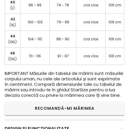
40
96 - 99
74 - 78
croi clos
106 cm
(L)
42
100 - 103
79 - 85
croi clos
106 cm
(XL)
44
104 - 110
86 - 90
croi clos
106 cm
(XXL)
46
111 - 116
91 - 97
croi clos
106 cm
(3XL)
IMPORTANT
Măsurile din tabelul de mărimi sunt măsurile
corpului uman, nu cele ale articolului și sunt exprimate
în centimetri. Compară dimensiunile tale cu tabelul de
mărimi sau introdu-le în ghidul StarSize pentru a lua
decizia corectă cu privire la mărimea care îți vine bine.
RECOMANDĂ-MI MĂRIMEA
DESIGN ŞI FUNCTIONALITATE