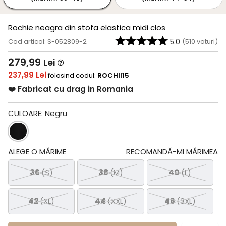
Rochie neagra din stofa elastica midi clos
Cod articol: S-052809-2
5.0
(
510
voturi)
279,99
Lei
237,99 Lei
folosind codul:
ROCHII15
❤️ Fabricat cu drag in Romania
CULOARE:
Negru
ALEGE O MĂRIME
RECOMANDĂ-MI MĂRIMEA
36
(S)
38
(M)
40
(L)
42
(XL)
44
(XXL)
46
(3XL)