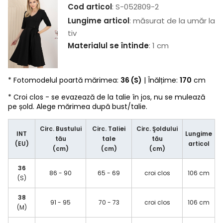
Cod articol
: S-052809-2
Lungime articol
: măsurat de la umăr la
tiv
Materialul se întinde
: 1 cm
* Fotomodelul poartă mărimea:
36 (S)
| Înălțime:
170
cm
* Croi clos - se evazează de la talie în jos, nu se mulează
pe șold. Alege mărimea după bust/talie.
Circ. Bustului
Circ. Taliei
Circ. Şoldului
INT
Lungime
tău
tale
tău
(EU)
articol
(cm)
(cm)
(cm)
36
86 - 90
65 - 69
croi clos
106 cm
(S)
38
91 - 95
70 - 73
croi clos
106 cm
(M)