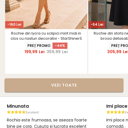
-160 Lei
-54 Lei
Rochie din lycra cu sclipici mint midi in
Rochie din stofa n
clos cu nasturi decorativi - StarShinerS
brosa detasabi
PREȚ PROMO
-44%
PREȚ PR
199,99
Lei
359,99
Lei
305,99
Le
VEZI TOATE
Minunata
Imi place 
Excelent
E
Rochia este frumoasa, se aseaza foarte
Imi place m
bine pe corp. Cusuta si lucrata excelent
comodă .