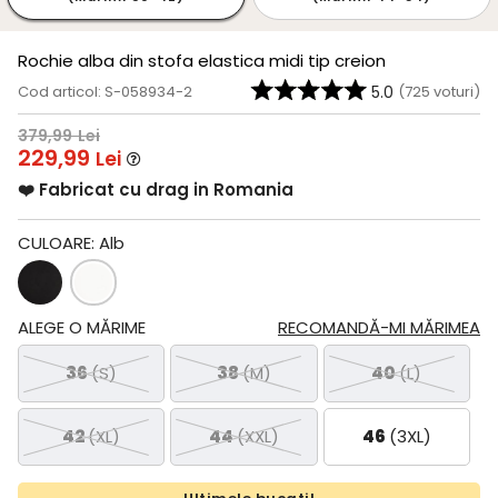
Rochie alba din stofa elastica midi tip creion
Cod articol: S-058934-2
5.0
(
725
voturi)
379,99
Lei
229,99
Lei
❤️ Fabricat cu drag in Romania
CULOARE:
Alb
ALEGE O MĂRIME
RECOMANDĂ-MI MĂRIMEA
36
(S)
38
(M)
40
(L)
42
(XL)
44
(XXL)
46
(3XL)