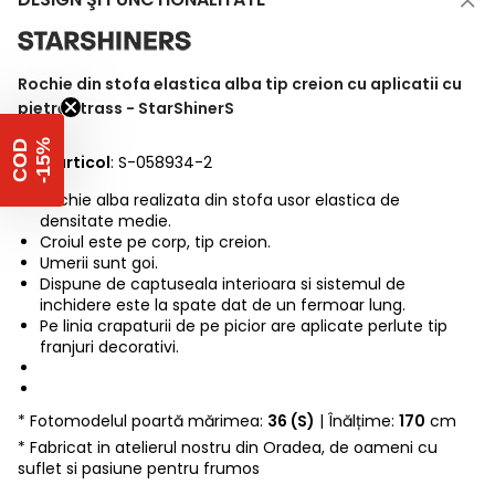
Rochie din stofa elastica alba tip creion cu aplicatii cu
pietre strass - StarShinerS
%
C
O
D
-
1
5
Cod articol
: S-058934-2
Rochie alba realizata din stofa usor elastica de
densitate medie.
Croiul este pe corp, tip creion.
Umerii sunt goi.
Dispune de captuseala interioara si sistemul de
inchidere este la spate dat de un fermoar lung.
Pe linia crapaturii de pe picior are aplicate perlute tip
franjuri decorativi.
* Fotomodelul poartă mărimea:
36 (S)
| Înălțime:
170
cm
* Fabricat in atelierul nostru din Oradea, de oameni cu
suflet si pasiune pentru frumos