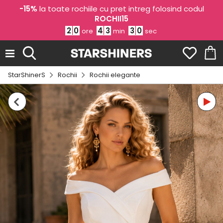
-15%
la toate rochiile cu pret intreg folosind codul
ROCHII15
2
0
4
3
2
9
ore
min
sec
StarShinerS
Rochii
Rochii elegante