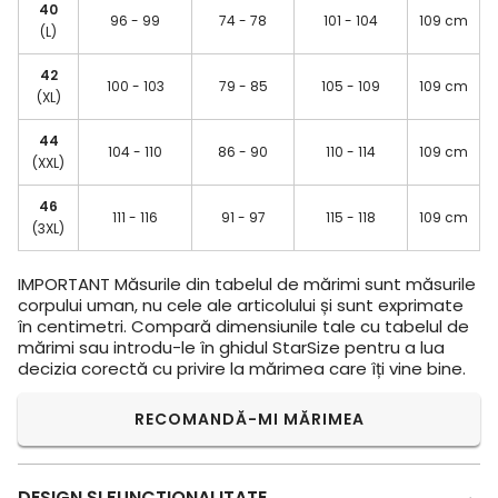
40
96 - 99
74 - 78
101 - 104
109 cm
(L)
42
100 - 103
79 - 85
105 - 109
109 cm
(XL)
44
104 - 110
86 - 90
110 - 114
109 cm
(XXL)
46
111 - 116
91 - 97
115 - 118
109 cm
(3XL)
IMPORTANT
Măsurile din tabelul de mărimi sunt măsurile
corpului uman, nu cele ale articolului și sunt exprimate
în centimetri. Compară dimensiunile tale cu tabelul de
mărimi sau introdu-le în ghidul StarSize pentru a lua
decizia corectă cu privire la mărimea care îți vine bine.
RECOMANDĂ-MI MĂRIMEA
DESIGN ŞI FUNCTIONALITATE