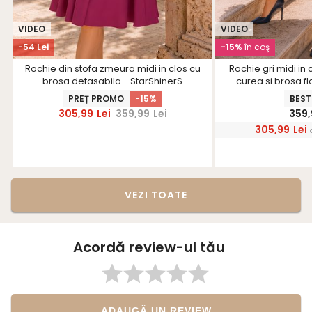
VIDEO
VIDEO
-54 Lei
-15%
în coş
Rochie din stofa zmeura midi in clos cu
Rochie gri midi in 
brosa detasabila - StarShinerS
curea si brosa fl
PREȚ PROMO
-15%
BEST
305,99
Lei
359,99
Lei
359,
305,99
Lei
VEZI TOATE
Acordă review-ul tău
ADAUGĂ UN REVIEW