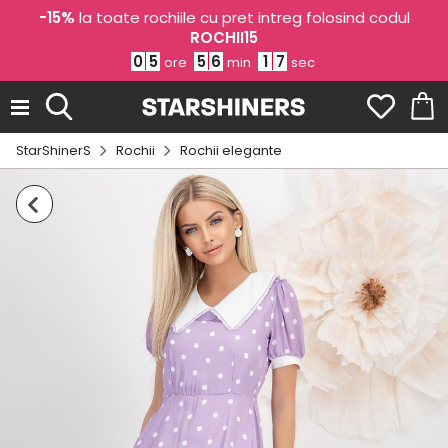
-15%
la toate rochiile cu pret intreg folosind codul
ROCHII15
0
5
5
6
1
6
ore
min
sec
StarShinerS
Rochii
Rochii elegante