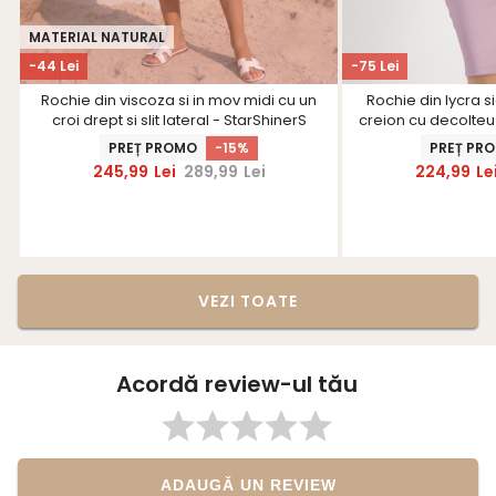
MATERIAL NATURAL
-44 Lei
-75 Lei
Rochie din viscoza si in mov midi cu un
Rochie din lycra si
croi drept si slit lateral - StarShinerS
creion cu decolteu 
detasabila tip fun
PREȚ PROMO
-15%
PREȚ PR
245,99
Lei
289,99
Lei
224,99
Le
VEZI TOATE
Acordă review-ul tău
ADAUGĂ UN REVIEW