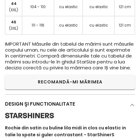
44
104 - 110
cu elastic
cu elastic
121 cm
(XXL)
46
111 - 116
cu elastic
cu elastic
121 cm
(3XL)
IMPORTANT
Măsurile din tabelul de mărimi sunt măsurile
corpului uman, nu cele ale articolului și sunt exprimate
în centimetri. Compară dimensiunile tale cu tabelul de
mărimi sau introdu-le în ghidul StarSize pentru a lua
decizia corectă cu privire la mărimea care îți vine bine.
RECOMANDĂ-MI MĂRIMEA
DESIGN ŞI FUNCTIONALITATE
Rochie din satin cu buline lila midi in clos cu elastic in
talie la spate si guler contrastant - StarShinerS