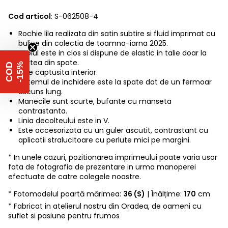
Cod articol
: S-062508-4
Rochie lila realizata din satin subtire si fluid imprimat cu
buline din colectia de toamna-iarna 2025.
Croiul este in clos si dispune de elastic in talie doar la
partea din spate.
%
C
O
D
-
1
5
Este captusita interior.
Sistemul de inchidere este la spate dat de un fermoar
ascuns lung.
Manecile sunt scurte, bufante cu manseta
contrastanta.
Linia decolteului este in V.
Este accesorizata cu un guler ascutit, contrastant cu
aplicatii stralucitoare cu perlute mici pe margini.
* In unele cazuri, pozitionarea imprimeului poate varia usor
fata de fotografia de prezentare in urma manoperei
efectuate de catre colegele noastre.
* Fotomodelul poartă mărimea:
36 (S)
| Înălțime:
170
cm
* Fabricat in atelierul nostru din Oradea, de oameni cu
suflet si pasiune pentru frumos