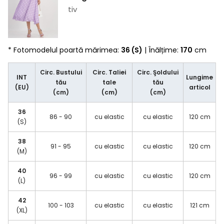
tiv
* Fotomodelul poartă mărimea:
36 (S)
| Înălțime:
170
cm
Circ. Bustului
Circ. Taliei
Circ. Şoldului
INT
Lungime
tău
tale
tău
(EU)
articol
(cm)
(cm)
(cm)
36
86 - 90
cu elastic
cu elastic
120 cm
(S)
38
91 - 95
cu elastic
cu elastic
120 cm
(M)
40
96 - 99
cu elastic
cu elastic
120 cm
(L)
42
100 - 103
cu elastic
cu elastic
121 cm
(XL)