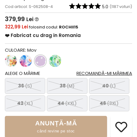
Cod articol: S-062508-4
5.0
(
1187
voturi)
379,99
Lei
322,99 Lei
folosind codul:
ROCHII15
❤️ Fabricat cu drag in Romania
CULOARE:
Mov
ALEGE O MĂRIME
RECOMANDĂ-MI MĂRIMEA
36
(S)
38
(M)
40
(L)
42
(XL)
44
(XXL)
46
(3XL)
ANUNȚĂ-MĂ
când revine pe stoc