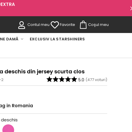
0EXTRA
Contul meu
Favorite
Coşul meu
INE DAMĂ
EXCLUSIV LA STARSHINERS
a deschis din jersey scurta clos
-2
5.0
(
477
voturi)
rag in Romania
 deschis