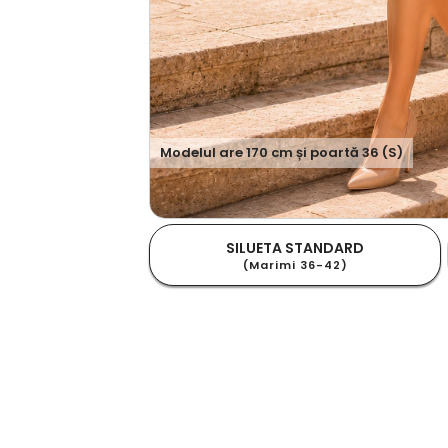
Modelul are
170
cm și poartă
36 (S)
SILUETA STANDARD
(Marimi 36-42)