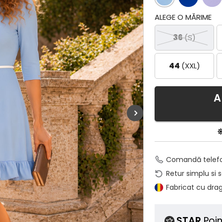
ALEGE O MĂRIME
36
(S)
44
(XXL)
A
Comandă telef
Retur simplu si 
Fabricat cu dra
STAR
Poin