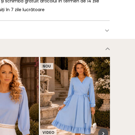
 și schimba gratuit articolul în termen de 14 zile
uiți în 7 zile lucrătoare
NOU
NOU
VIDEO
VIDEO