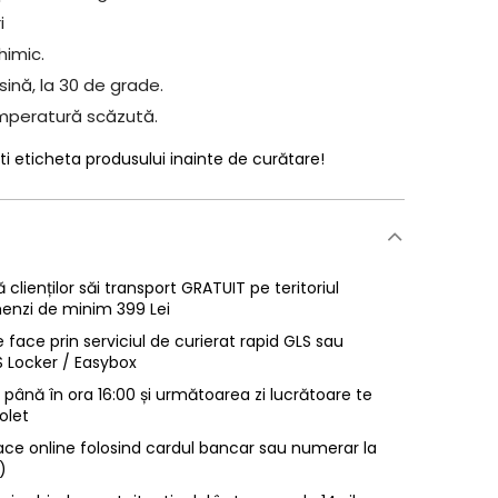
i
himic.
ină, la 30 de grade.
mperatură scăzută.
ti eticheta produsului inainte de curătare!
 clienților săi transport GRATUIT pe teritoriul
enzi de minim 399 Lei
 face prin serviciul de curierat rapid GLS sau
LS Locker / Easybox
ână în ora 16:00 și următoarea zi lucrătoare te
olet
ace online folosind cardul bancar sau numerar la
)