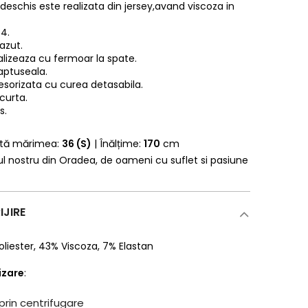
deschis este realizata din jersey,avand viscoza in
4.
azut.
alizeaza cu fermoar la spate.
aptuseala.
sorizata cu curea detasabila.
curta.
s.
rtă mărimea:
36 (S)
| Înălțime:
170
cm
erul nostru din Oradea, de oameni cu suflet si pasiune
IJIRE
oliester
,
43% Viscoza
,
7% Elastan
lizare
:
prin centrifugare