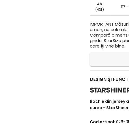
48
117 -
(4XL)
IMPORTANT
Măsuril
uman, nu cele ale a
Compară dimensiun
ghidul StarSize pe
care îți vine bine.
DESIGN ŞI FUNCT
Rochie din jersey 
curea - StarShine
Cod articol
: S26-